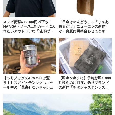
スノピ衝撃の3,000円以下も！
「日傘はめんどう」→「じゃあ
NANGA・ノース…即カートに入
被るだけ」ニューエラの新作
れたいアウトドアな「値下げ夏
が、真夏に照準合わせてます
服」12選
【ヘリノックス43%OFFは驚
【即キンキンに】予約が即1,000
き！】スノピ・テンマクも。セ
件超えの注目度。釣りブランド
ール中の「見逃せないキャンプ
の新作「チタン＋ステンレスの
道具」12選
保冷剤」が再販開始