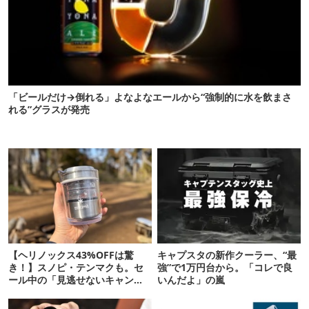
「ビールだけ→倒れる」よなよなエールから“強制的に水を飲まさ
れる”グラスが発売
【ヘリノックス43%OFFは驚
キャプスタの新作クーラー、“最
き！】スノピ・テンマクも。セ
強”で1万円台から。「コレで良
ール中の「見逃せないキャンプ
いんだよ」の嵐
道具」12選