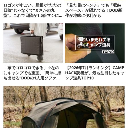
ロゴスがすごい。屋根が“ただの
「見た目はベンチ」でも「収納
日陰”じゃなくて“まさかの丸
スペース」が隠れてる！DOD新
型”。これで日陰が1.5倍マシに
作が地味に便利かも
なる新作タープです
「家でゴロゴロできる」→なの
【2026年7月ランキング】CAMP
にキャンプでも重宝。“簡単に持
HACK読者が、最も注目したキャ
ち出せる”DODの1人用ソファが
ンプ道具TOP10
便利かも