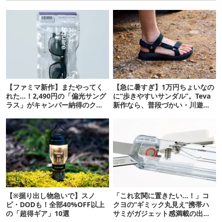
【ファミマ新作】またやってく
【急に暑すぎ】1万円ちょいなの
れた…！2,490円の「偏光サング
に“歩きやすいサンダル”。Teva
ラス」がキャンパー納得のクオ
新作なら、普段づかい・川遊
リティ
び・登山もOK！
【※掘り出し物急いで】スノ
「これ玄関に置きたい…！」コ
ピ・DODも！全部40%OFF以上
クヨの“ギミック丸見え”携帯ハ
の「超得ギア」10選
サミがガジェット感満載の出来