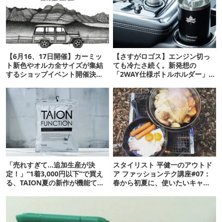
【6月16、17日開催】カーミッ
【さすがロゴス】エンジン切っ
ト新色やオルカ全サイズが集結
ても冷たさ続く。新発想の
するショップイベント開催決定
「2WAY仕様ボトルホルダー」が
【アウトドア通信.165】
頼りになります
「売れすぎて…追加生産が決
スタイリスト 平健一のアウトド
定！」“1着3,000円以下”で買え
ア ファッションテク講座#07：
る、TAION夏の新作が機能てん
春から初夏に、使いたいキャン
こ盛りです
プギア！Part.2