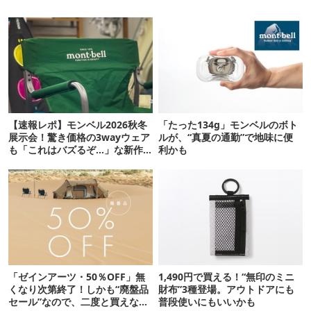
【速報レポ】モンベル2026秋冬
「たった134g」モンベルのボト
展示会！驚き価格の3wayウェア
ルが、“真夏の通勤”で地味に便
も「これはバズるぞ…」な新作
利かも
10選
「ゼインアーツ・50％OFF」無
1,490円で買える！“無印のミニ
くなり次第終了！しかも“廃盤品
財布”3種登場。アウトドアにも
セール”なので、二度と買えない
普段使いにもいいかも