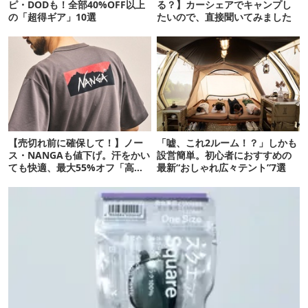
ピ・DODも！全部40%OFF以上
る？】カーシェアでキャンプし
の「超得ギア」10選
たいので、直接聞いてみました
【売切れ前に確保して！】ノー
「嘘、これ2ルーム！？」しかも
ス・NANGAも値下げ。汗をかい
設営簡単。初心者におすすめの
ても快適、最大55%オフ「高機
最新“おしゃれ広々テント”7選
能ウェア」10選