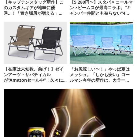
【キャプテンスタッグ新作】こ
【5,280円〜】スタバ × コールマ
のカスタムギアが地味に優
ン ×ビームスが最高コラボ。“キ
秀…！「置き場所が増える」
ャンパー仲間とも被らない”4ア
「荷物が落ちない」
イテムを発表
【在庫は未知数、急げ！】ゼイ
「お尻涼しい〜！」やっぱ夏は
ンアーツ・サバティカル
メッシュ。「しかも安い」コー
が“Amazonセール中”！久々に
ルマン今年の新作は、カラーも
タープも買おうかな…
さわやかです