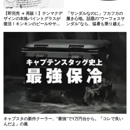
【即完売 → 再販！】テンマクデ
「サンダルなのに」フカフカの
ザインの本格パイントグラスが
履き心地。話題の“ウーフォスサ
復活！キンキンのビールやサワ
ンダル”なら、猛暑も乗り越えら
ーに最高
れるかも
キャプスタの新作クーラー、“最強”で1万円台から。「コレで良い
んだよ」の嵐