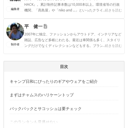
HACK』。累計制作記事本数は10,000本以上。環境省等の行政
編集者
機関、「髙島屋」や「niko and ...」といったクライアントとの
...続きを読む
連携実績多数。また、TBSテレビ『ラヴィット！』等、各メデ
ィアで登壇機会多数の編集部員も所属。
平 健一
CAMP HACK編集部のプロフィール
2007年に独立、ファッションからアウトドア、インテリアなど
雑誌、広告など多岐にわたる。最近は車関係も多く、スタイリ
制作者
ングだけでなくディレクションなどもする。ブランド「T SPEC
...続きを読む
GEAR」も立ち上げ販売中。
平 健一のプロフィール
目次
キャンプ日和にぴったりのギアやウェアをご紹介
まずはチャムスのハリケーントップ
バックパックとサコッシュは要チェック
このランタンも見逃せない