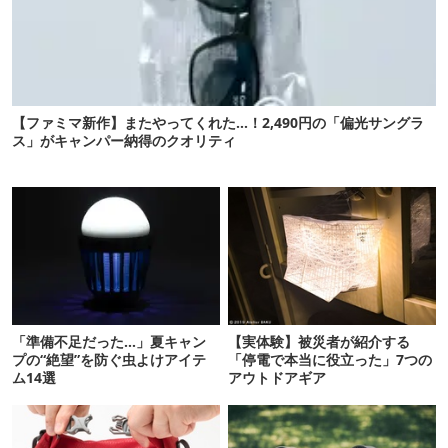
【ファミマ新作】またやってくれた…！2,490円の「偏光サングラ
ス」がキャンパー納得のクオリティ
「準備不足だった…」夏キャン
【実体験】被災者が紹介する
プの“絶望”を防ぐ虫よけアイテ
「停電で本当に役立った」7つの
ム14選
アウトドアギア