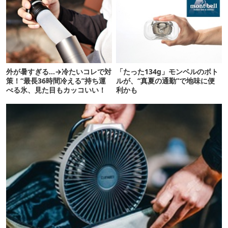
外が暑すぎる…→冷たいコレで対
「たった134g」モンベルのボト
策！“最長36時間冷える”持ち運
ルが、“真夏の通勤”で地味に便
べる氷、見た目もカッコいい！
利かも