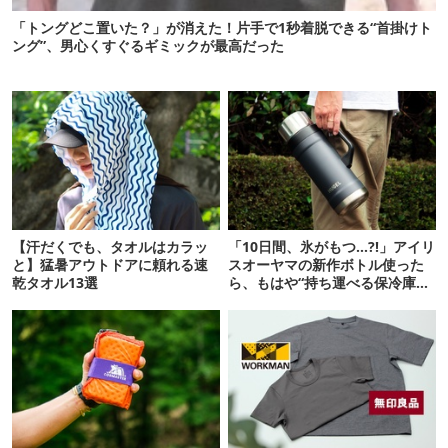
「トングどこ置いた？」が消えた！片手で1秒着脱できる“首掛けト
ング”、男心くすぐるギミックが最高だった
【汗だくでも、タオルはカラッ
「10日間、氷がもつ…?!」アイリ
と】猛暑アウトドアに頼れる速
スオーヤマの新作ボトル使った
乾タオル13選
ら、もはや“持ち運べる保冷庫
級”で震えた