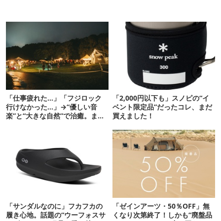
「仕事疲れた…」「フジロック
「2,000円以下も」スノピの“イ
行けなかった…」→“優しい音
ベント限定品”だったコレ、まだ
楽”と“大きな自然”で治癒。まだ
買えました！
間に合います。
「サンダルなのに」フカフカの
「ゼインアーツ・50％OFF」無
履き心地。話題の“ウーフォスサ
くなり次第終了！しかも“廃盤品