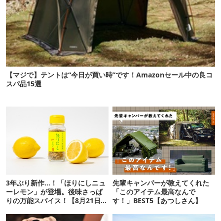
【マジで】テントは“今日が買い時”です！Amazonセール中の良コ
スパ品15選
3年ぶり新作…！「ほりにしニュ
先輩キャンパーが教えてくれた
ーレモン」が登場。後味さっぱ
「このアイテム最高なんで
りの万能スパイス！【8月21日発
す！」BEST5【あつしさん】
売】