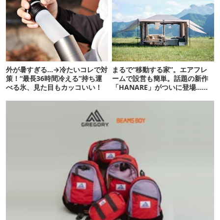
外が暑すぎる…→冷たいコレで対
まるで“移動する家”。エアフレ
策！“最長36時間冷える”持ち運
ームで設営も簡単。話題の新作
べる氷、見た目もカッコいい！
「HANARE」がついに登場…！
【07/24予約開始】