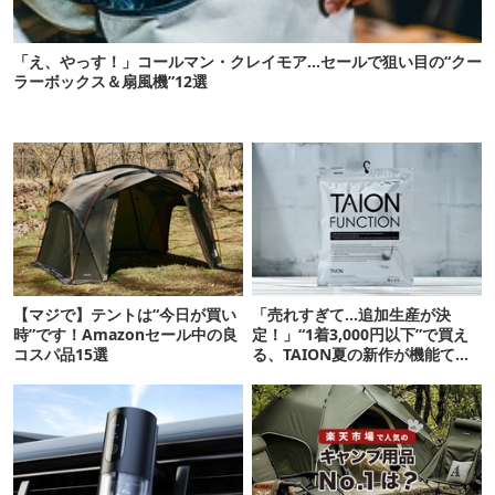
「え、やっす！」コールマン・クレイモア…セールで狙い目の“クー
ラーボックス＆扇風機”12選
【マジで】テントは“今日が買い
「売れすぎて…追加生産が決
時”です！Amazonセール中の良
定！」“1着3,000円以下”で買え
コスパ品15選
る、TAION夏の新作が機能てん
こ盛りです