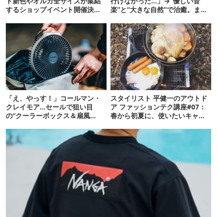
ト新色やオルカ全サイズが集結
行けなかった…」→“優しい音
するショップイベント開催決定
楽”と“大きな自然”で治癒。まだ
【アウトドア通信.165】
間に合います。
「え、やっす！」コールマン・
スタイリスト 平健一のアウトド
クレイモア…セールで狙い目
ア ファッションテク講座#07：
の“クーラーボックス＆扇風
春から初夏に、使いたいキャン
機”12選
プギア！Part.2