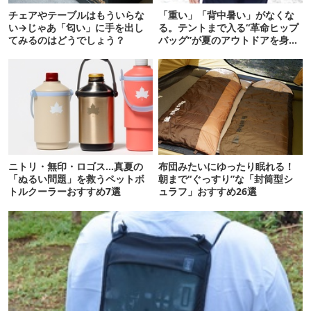
チェアやテーブルはもういらな
「重い」「背中暑い」がなくな
い→じゃあ「匂い」に手を出し
る。テントまで入る“革命ヒップ
てみるのはどうでしょう？
バッグ”が夏のアウトドアを身軽
にしてくれた
ニトリ・無印・ロゴス…真夏の
布団みたいにゆったり眠れる！
「ぬるい問題」を救うペットボ
朝まで“ぐっすり”な「封筒型シ
トルクーラーおすすめ7選
ュラフ」おすすめ26選