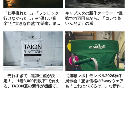
「仕事疲れた…」「フジロック
キャプスタの新作クーラー、“最
行けなかった…」→“優しい音
強”で1万円台から。「コレで良
楽”と“大きな自然”で治癒。まだ
いんだよ」の嵐
間に合います。
「売れすぎて…追加生産が決
【速報レポ】モンベル2026秋冬
定！」“1着3,000円以下”で買え
展示会！驚き価格の3wayウェア
る、TAION夏の新作が機能てん
も「これはバズるぞ…」な新作
こ盛りです
10選