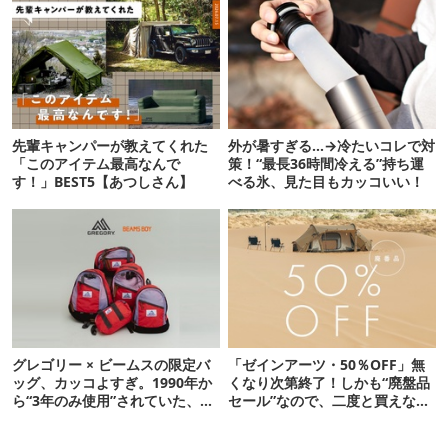
先輩キャンパーが教えてくれた
外が暑すぎる…→冷たいコレで対
「このアイテム最高なんで
策！“最長36時間冷える”持ち運
す！」BEST5【あつしさん】
べる氷、見た目もカッコいい！
グレゴリー × ビームスの限定バ
「ゼインアーツ・50％OFF」無
ッグ、カッコよすぎ。1990年か
くなり次第終了！しかも“廃盤品
ら“3年のみ使用”されていた、紫
セール”なので、二度と買えない
タグが復活
かも【8月4日から】