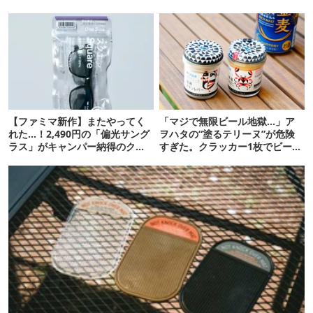
ない
【07/24予約開始】
【ファミマ新作】またやってく
「マジで無限ビール地獄…」ア
れた…！2,490円の「偏光サング
ヲハタの“塗るテリーヌ”が危険
ラス」がキャンパー納得のクオ
すぎた。クラッカー1枚でビール
リティ
が止まらない！