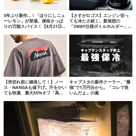
3年ぶり新作…！「ほりにしニュ
【さすがロゴス】エンジン切っ
ーレモン」が登場。後味さっぱ
ても冷たさ続く。新発想の
りの万能スパイス！【8月21日発
「2WAY仕様ボトルホルダー」が
売】
頼りになります
【売切れ前に確保して！】ノー
キャプスタの新作クーラー、“最
ス・NANGAも値下げ。汗をかい
強”で1万円台から。「コレで良
ても快適、最大55%オフ「高機
いんだよ」の嵐
能ウェア」10選