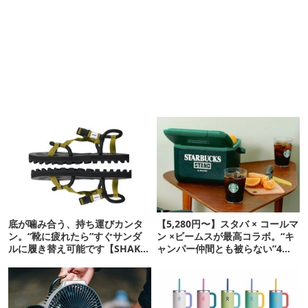
底が噛み合う、持ち運びカンタ
【5,280円〜】スタバ × コールマ
ン。“靴に疲れたら”すぐサンダ
ン ×ビームスが最高コラボ。“キ
ルに履き替え可能です【SHAKA
ャンパー仲間とも被らない”4ア
新作】
イテムを発表