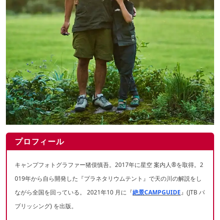
プロフィール
キャンプフォトグラファー猪俣慎吾。2017年に星空 案内人®を取得。2
019年から自ら開発した『プラネタリウムテント』で天の川の解説をし
ながら全国を回っている。 2021年10 月に『
絶景CAMPGUIDE
』(JTB パ
ブリッシング) を出版。