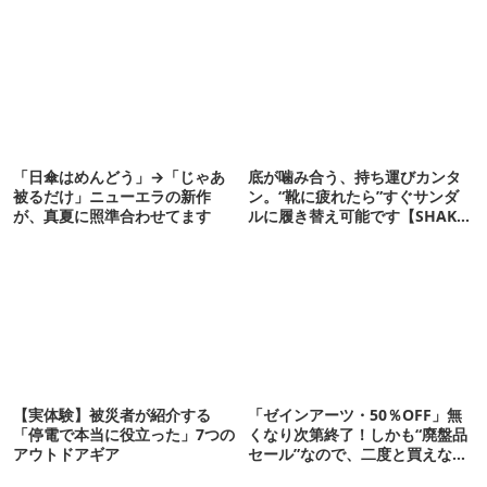
「日傘はめんどう」→「じゃあ
底が噛み合う、持ち運びカンタ
被るだけ」ニューエラの新作
ン。“靴に疲れたら”すぐサンダ
が、真夏に照準合わせてます
ルに履き替え可能です【SHAKA
新作】
【実体験】被災者が紹介する
「ゼインアーツ・50％OFF」無
「停電で本当に役立った」7つの
くなり次第終了！しかも“廃盤品
アウトドアギア
セール”なので、二度と買えない
かも【8月4日から】