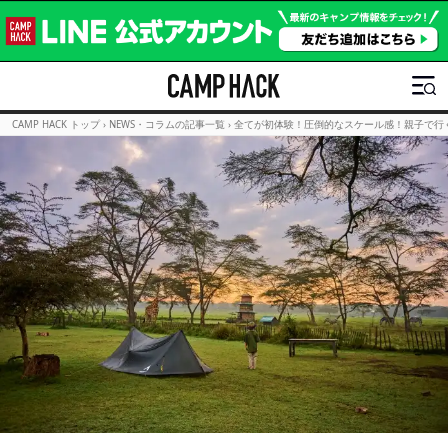
CAMP HACK トップ
›
NEWS・コラムの記事一覧
›
全てが初体験！圧倒的なスケール感！親子で行