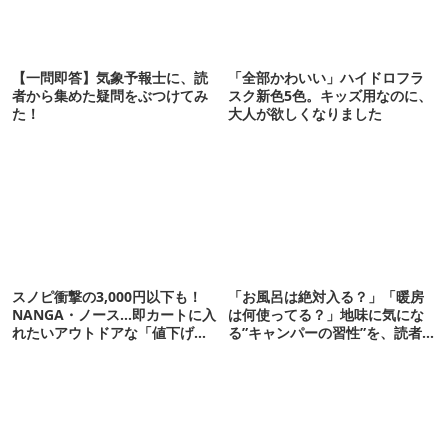
【一問即答】気象予報士に、読
「全部かわいい」ハイドロフラ
者から集めた疑問をぶつけてみ
スク新色5色。キッズ用なのに、
た！
大人が欲しくなりました
スノピ衝撃の3,000円以下も！
「お風呂は絶対入る？」「暖房
NANGA・ノース…即カートに入
は何使ってる？」地味に気にな
れたいアウトドアな「値下げ夏
る”キャンパーの習性”を、読者
服」12選
に聞いてみたら…