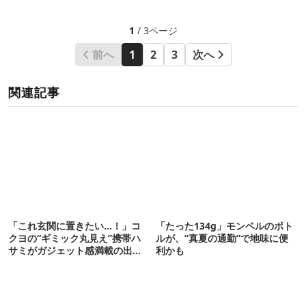
1
/ 3ページ
前へ
1
2
3
次へ
関連記事
「これ玄関に置きたい…！」コ
「たった134g」モンベルのボト
クヨの“ギミック丸見え”携帯ハ
ルが、“真夏の通勤”で地味に便
サミがガジェット感満載の出来
利かも
栄え