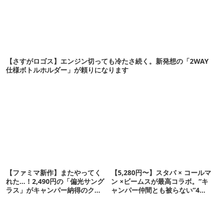
【さすがロゴス】エンジン切っても冷たさ続く。新発想の「2WAY
仕様ボトルホルダー」が頼りになります
【ファミマ新作】またやってく
【5,280円〜】スタバ × コールマ
れた…！2,490円の「偏光サング
ン ×ビームスが最高コラボ。“キ
ラス」がキャンパー納得のクオ
ャンパー仲間とも被らない”4ア
リティ
イテムを発表