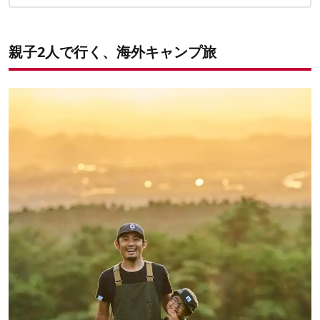
マサイ族のいるキャンプ場へ
マウントススワでワイルドキャンプ
親子2人で行く、海外キャンプ旅
Loita Hills Basecamp（ケニア・Maji Moto）
マウントススワハイキング＆キャンピング（ケニア・ススワ
山）
ナイロビへと戻る
✔こちらの記事もチェック