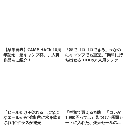
【結果発表】CAMP HACK 10周
「家でゴロゴロできる」→なの
年記念「超キャンプ杯」、入賞
にキャンプでも重宝。“簡単に持
作品をご紹介！
ち出せる”DODの1人用ソファが
便利かも
「ビールだけ→倒れる」よなよ
「半額で買える奇跡」「コレが
なエールから“強制的に水を飲ま
1,990円って…」見つけた瞬間カ
される”グラスが発売
ートに入れた、楽天セールの
ALL半額ギア13選