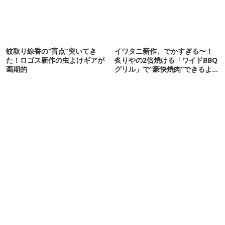
蚊取り線香の“盲点”突いてき
イワタニ新作、でかすぎる〜！
た！ロゴス新作の虫よけギアが
炙りやの2倍焼ける「ワイドBBQ
画期的
グリル」で“豪快焼肉”できるよ
【再販開始】