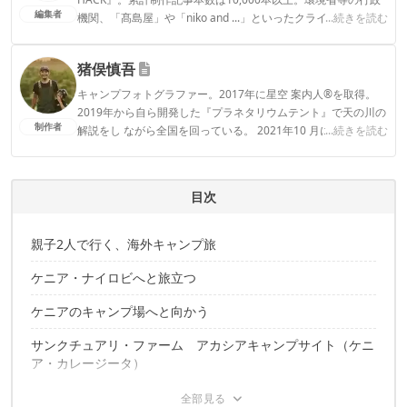
編集者
機関、「髙島屋」や「niko and ...」といったクライアントとの
...続きを読む
連携実績多数。また、TBSテレビ『ラヴィット！』等、各メデ
ィアで登壇機会多数の編集部員も所属。
猪俣慎吾
CAMP HACK編集部のプロフィール
キャンプフォトグラファー。2017年に星空 案内人®を取得。
2019年から自ら開発した『プラネタリウムテント』で天の川の
制作者
解説をし ながら全国を回っている。 2021年10 月に『絶景
...続きを読む
CAMPGUIDE』(JTB パブリッシング) を出版した。 広告・料
理・アウトドアの撮影が主な得意分野であり、アウトドアを中
心にフォトグラ ファーとして活動する傍ら、キャンプコーディ
目次
ネーターとしても仕事をしている。外ごはん文化を広めるため
のアウトドアパーティーグループ「KIPPIS」を主宰。現在は息
子と2人で行く父子キャンプにハマっている。
親子2人で行く、海外キャンプ旅
猪俣慎吾のプロフィール
ケニア・ナイロビへと旅立つ
ケニアのキャンプ場へと向かう
サンクチュアリ・ファーム アカシアキャンプサイト（ケニ
ア・カレージータ）
夢だった100万匹のフラミンゴを観に