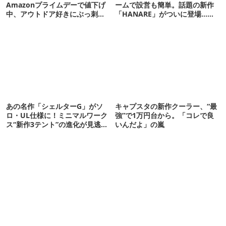
Amazonプライムデーで値下げ
ームで設営も簡単。話題の新作
中、アウトドア好きにぶっ刺さ
「HANARE」がついに登場…！
る「便利ガジェット」8選
【07/24予約開始】
あの名作「シェルターG」がソ
キャプスタの新作クーラー、“最
ロ・UL仕様に！ミニマルワーク
強”で1万円台から。「コレで良
ス“新作3テント”の進化が見逃せ
いんだよ」の嵐
ない