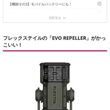
蚊よけモードは2種類
【機能その3】モバイルバッテリーにも！
自由度の高い設置方法
実際にキャンプで使ってみた
11.1Vで強力充電
気になったところ
サイトになじむ武骨なルックス
散策のお供にも
男前な蚊対策を求めるなら！
本当にIPX5？
就寝時の蚊よけにも
フレックステイルの「EVO REPELLER」がかっ
ライトはバッテリー消費がネックかも
ライトとしては……？
合わせて読みたい
欲張った使い方に注意
こいい！