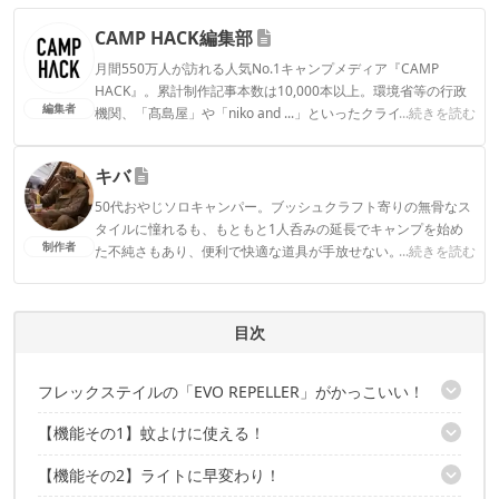
CAMP HACK編集部
月間550万人が訪れる人気No.1キャンプメディア『CAMP
HACK』。累計制作記事本数は10,000本以上。環境省等の行政
編集者
機関、「髙島屋」や「niko and ...」といったクライアントとの
...続きを読む
連携実績多数。また、TBSテレビ『ラヴィット！』等、各メデ
ィアで登壇機会多数の編集部員も所属。
キバ
CAMP HACK編集部のプロフィール
50代おやじソロキャンパー。ブッシュクラフト寄りの無骨なス
タイルに憧れるも、もともと1人呑みの延長でキャンプを始め
制作者
た不純さもあり、便利で快適な道具が手放せない。
...続きを読む
キバのプロフィール
目次
フレックステイルの「EVO REPELLER」がかっこいい！
【機能その1】蚊よけに使える！
現物を入手→ディテールをチェック
1台3役のマルチなガジェット
【機能その2】ライトに早変わり！
マットは市販のものでOK