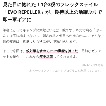
見た目に惚れた！1台3役のフレックステイル
「EVO REPELLER」が、期待以上の活躍ぶりで
即一軍ギアに
筆者にとってキャンプの大敵といえば、蚊です。耳元で鳴る「ぷ～
ん」は不快極まりないし、刺されると何日もかゆみが……。そんな
蚊の被害は、真夏よりも秋に多い印象があります。
そこで今回は、
蚊対策を含めて3つの機能を持った
、男前なガジェ
ットを紹介！ これなら
年中活躍
してくれますよ。
2024/12/19 更新
本ページはアフィリエイトプログラムを利用しています。