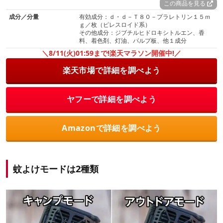
この商品を見る
成分／分量
有効成分：ｄ・ｄ－Ｔ８０－プラレトリン１５ｍ
ｇ／枚（ピレスロイド系）
その他成分：ジブチルヒドロキシトルエン、香
料、着色剤、灯油、パルプ板、他１成分
＼8/11(火)01:59まで!楽天マラソン開催中!／
楽天市場で詳細を調べよう
ヤフーで詳細を調べよう
Amazonで詳細を調べよう
蚊よけモードは2種類