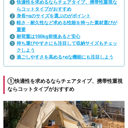
快適性を求めるならチェアタイプ、携帯性重視な
らコットタイプがおすすめ
身長+αのサイズを選ぶのがポイント
軽さ・耐久性など求める性能を持った素材選びが
重要
耐荷重は100kg前後あると安心
持ち運びやすさにも注目して収納サイズもチェッ
クしよう
過ごしやすさを高める+αな機能にも注目しよう
①
快適性を求めるならチェアタイプ、携帯性重視
ならコットタイプがおすすめ