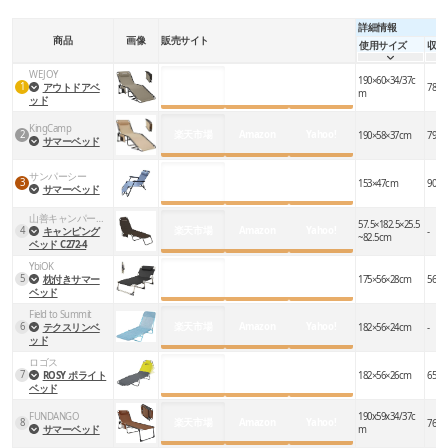
詳細情報
商品
画像
販売サイト
使用サイズ
収納
WEJOY
190×60×34/37c
楽天市場
Amazon
Yahoo!
1
アウトドアベ
78×1
m
ッド
KingCamp
2
楽天市場
Amazon
Yahoo!
190×58×37cm
79×1
サマーベッド
サンパーシー
3
楽天市場
Amazon
Yahoo!
153×47cm
90×4
サマーベッド
山善キャンパーズコレクション
57.5×182.5×25.5
楽天市場
Amazon
Yahoo!
4
キャンピング
-
~82.5cm
ベッド C272-4
YbiOK
楽天市場
Amazon
Yahoo!
5
枕付きサマー
175×56×28cm
56×6
ベッド
Field to Summit
楽天市場
Amazon
Yahoo!
6
テクスリンベ
182×56×24cm
-
ッド
ロゴス
楽天市場
Amazon
Yahoo!
7
ROSY ポライト
182×56×26cm
65×5
ベッド
FUNDANGO
190x59x34/37c
8
楽天市場
Amazon
Yahoo!
76x1
サマーベッド
m