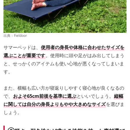
出典：
Fieldoor
サマーベッドは、
使用者の身長や体格に合わせたサイズを
選ぶことが重要です
。使用時に頭や足がはみ出してしまう
と、せっかくのアイテムも使い心地が悪くなってしまいま
す。
また、横幅も広い方が寝返りしやすく寝心地が良くなるの
で、
およそ65cm前後を基準に選ぶ
といいでしょう。
縦幅
に関しては自分の身長よりもやや大きめなサイズ
を選びま
しょう。