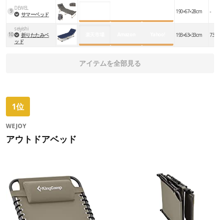
DEWEL
9
楽天市場
Amazon
Yahoo!
190×67×28cm
-
サマーベッド
seiyishi
楽天市場
Amazon
Yahoo!
10
折りたたみベ
193×63×33cm
73×6
ッド
アイテムを全部見る
1位
WEJOY
アウトドアベッド