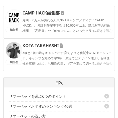
CAMP HACK編集部
月間550万人が訪れる人気No.1キャンプメディア『CAMP
HACK』。累計制作記事本数は10,000本以上。環境省等の行政
編集者
機関、「髙島屋」や「niko and ...」といったクライアントとの
...続きを読む
連携実績多数。また、TBSテレビ『ラヴィット！』等、各メデ
ィアで登壇機会多数の編集部員も所属。
KOTA TAKAHASHI
CAMP HACK編集部のプロフィール
5歳と3歳の娘をキャンパーに育てようと奮闘中のWEBエンジニ
ア。キャンプを始めて早9年、最近ではデザイン性よりも利便
制作者
性を重視し始め、汎用性の高いギアを求めて調べる日々を過ご
...続きを読む
す。SONY α7IIIを片手に、家族やギアをやや寄り目に撮影する
のが好き。
KOTA TAKAHASHIのプロフィール
目次
サマーベッドを選ぶ6つのポイント
サマーベッドおすすめランキング40選
①快適性を求めるならチェアタイプ、携帯性重視ならコットタイ
プがおすすめ
サマーベッドの洗い方