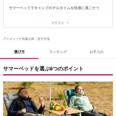
チェアタイプおすすめランキング15選
②身長+αのサイズを選ぶのがポイント
コットタイプおすすめランキング15選
③軽さ・耐久性など求める性能を持った素材選びが重要
サマーベッドでキャンプのチルタイムを快適に過ごそう
④耐荷重は100kg前後あると安心
⑤持ち運びやすさにも注目して収納サイズもチェックしよう
サマーベッドの人気売れ筋ランキング
⑥過ごしやすさを高める+αな機能にも注目しよう
サマーベッドに関するこちらの記事もおすすめ
アイキャッチ画像出典：
楽天市場
選び方
ランキング
お手入れ
サマーベッドを選ぶ6つのポイント