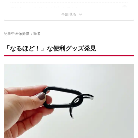
気になったポイントを検証してみた
軽いアイテムを吊るしておく
居住スペースの拡張に
これは発明品
生地に穴は開かないのか？
使い道はまだあるぞ
耐荷重はどのくらいある？
記事中画像撮影：筆者
合わせて読みたい
「なるほど！」な便利グッズ発見