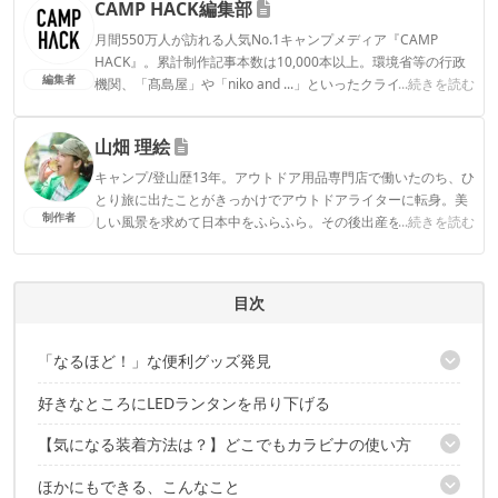
CAMP HACK編集部
月間550万人が訪れる人気No.1キャンプメディア『CAMP
HACK』。累計制作記事本数は10,000本以上。環境省等の行政
編集者
機関、「髙島屋」や「niko and ...」といったクライアントとの
...続きを読む
連携実績多数。また、TBSテレビ『ラヴィット！』等、各メデ
ィアで登壇機会多数の編集部員も所属。
山畑 理絵
CAMP HACK編集部のプロフィール
キャンプ/登山歴13年。アウトドア用品専門店で働いたのち、ひ
とり旅に出たことがきっかけでアウトドアライターに転身。美
制作者
しい風景を求めて日本中をふらふら。その後出産を機にデュオ
...続きを読む
キャンプからファミキャンに移行。安全で、ストレスフリー
で、おしゃれで…という欲張りな願望を叶えるべく、キャンプ
ギアをアプデ中。1児の母。
目次
山畑 理絵のプロフィール
「なるほど！」な便利グッズ発見
好きなところにLEDランタンを吊り下げる
その名は「どこでもカラビナ」
【気になる装着方法は？】どこでもカラビナの使い方
ほかにもできる、こんなこと
タープやテントに取り付けるときのコツ