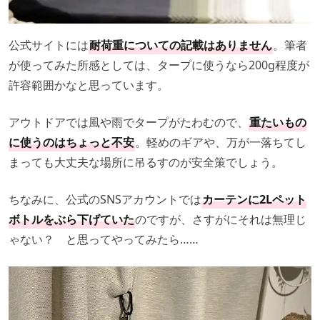
公式サイトには
耐荷重についての記載はありません
。筆者
が使ってみた所感としては、タープに使うなら200g程度が
許容範囲かなと思っています。
アウトドアでは風や雨でタープがたわむので、
重たいもの
に使うのはちょっと不安
。軽めのギアや、万が一落ちてし
まっても大丈夫な場所に吊るすのが安全策でしょう。
ちなみに、公式のSNSアカウントでは
カーテンに2Lペット
ボトルをぶら下げていた
のですが、さすがにそれは無理じ
ゃない？ と思ってやってみたら……