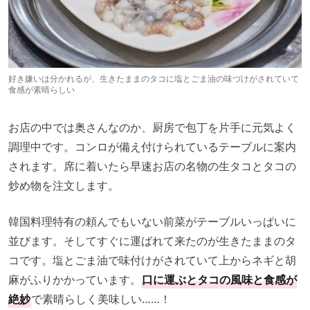
好き嫌いは分かれるが、生きたままのタコに塩とごま油の味づけがされていて
食感が素晴らしい
お店の中では奥さんなのか、厨房で包丁を片手に元気よく
調理中です。コンロが備え付けられているテーブルに案内
されます。席に着いたら早速お店の名物の生タコとタコの
炒め物を注文します。
韓国料理特有の頼んでもいない前菜がテーブルいっぱいに
並びます。そしてすぐに運ばれて来たのが生きたままのタ
コです。塩とごま油で味付けがされていて上からネギと胡
麻がふりかかっています。
口に運ぶとタコの風味と食感が
絶妙
で素晴らしく美味しい……！