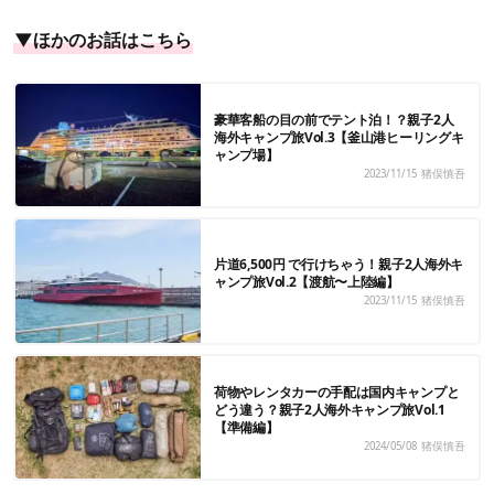
▼ほかのお話はこちら
豪華客船の目の前でテント泊！？親子2人
海外キャンプ旅Vol.3【釜山港ヒーリングキ
ャンプ場】
2023/11/15
猪俣慎吾
片道6,500円 で行けちゃう！親子2人海外キ
ャンプ旅Vol.2【渡航〜上陸編】
2023/11/15
猪俣慎吾
荷物やレンタカーの手配は国内キャンプと
どう違う？親子2人海外キャンプ旅Vol.1
【準備編】
2024/05/08
猪俣慎吾