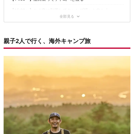
生きたままのタコを食べてみる
サービスエリアは特に日本と変わらない
【15:00〜】ケド島に到着してキャンプ場へと向かう
【15:30〜】ケド島の岸壁キャンプ場に到着！
【19:00〜】日が暮れてチルタイム〜就寝
親子2人で行く、海外キャンプ旅
ほかのお話はこちら