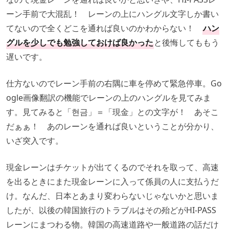
ーン手前で大混乱！ レーンの上にハングル文字しか書い
てないので全くどこを通れば良いのかわからない！
ハン
グルを少しでも勉強しておけば良かった
と後悔してももう
遅いです。
仕方ないのでレーン手前の右隅に車を停めて緊急停車。Go
ogle画像翻訳の機能でレーンの上のハングルを見てみま
す。見てみると「현금」＝「現金」との文字が！ あそこ
だぁぁ！ あのレーンを通れば良いということが分かり、
いざ突入です。
現金レーンはチケットが出てくるのでそれを取って、高速
を出るときにまた現金レーンに入って係員の人に支払うだ
け。なんだ、日本とあまり変わらないじゃないかと思いま
したが、以後の韓国旅行のトラブルはその殆どがHI-PASS
レーンにまつわる物。韓国の高速道路や一般道路の話だけ