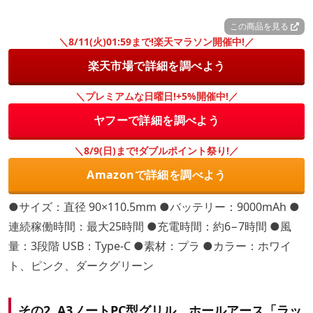
この商品を見る
＼8/11(火)01:59まで!楽天マラソン開催中!／
楽天市場で詳細を調べよう
＼プレミアムな日曜日!+5%開催中!／
ヤフーで詳細を調べよう
＼8/9(日)まで!ダブルポイント祭り!／
Amazonで詳細を調べよう
●サイズ：直径 90×110.5mm ●バッテリー：9000mAh ●
連続稼働時間：最大25時間 ●充電時間：約6−7時間 ●風
量：3段階 USB：Type-C ●素材：プラ ●カラー：ホワイ
ト、ピンク、ダークグリーン
その2. A3ノートPC型グリル ホールアース「ラッ