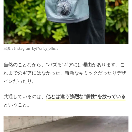
出典：Instagram by
@unby_official
当然のことながら、“バズる”ギアには理由があります。こ
れまでのギアにはなかった、斬新なギミックだったりデザ
インだったり。
共通しているのは、
他とは違う強烈な“個性”を放っている
ということ。