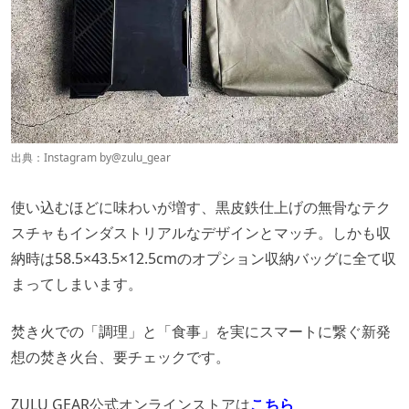
出典：Instagram by
@zulu_gear
使い込むほどに味わいが増す、黒皮鉄仕上げの無骨なテク
スチャもインダストリアルなデザインとマッチ。しかも収
納時は58.5×43.5×12.5cmのオプション収納バッグに全て収
まってしまいます。
焚き火での「調理」と「食事」を実にスマートに繋ぐ新発
想の焚き火台、要チェックです。
ZULU GEAR公式オンラインストアは
こちら