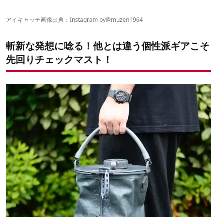
ミニ」
その3. 炊飯器に革命を持たらす？！「合金羽釜 釜人
アイキャッチ画像出典：Instagram by
@muzen1964
（kamauto）」
その4. 畳めるうえに男前 COLAPZ「 折り畳み ジャグ キャリア
斬新な発想に唸る！他とは違う個性派ギアこそ
ー」
その5. 自動車部品メーカーが作る新しい焚き火台 ZULU
先回りチェックマスト！
GEAR「ZG-X1」
その6. あえての“非”伸縮式 野良道具製作所「野良ばさみ【剛】」
その7. まな板になるお皿「CHOPLATE（チョップレート）」
その8. 鉄ならではの無骨さが唯一無二「鉄シェラカップ」&「鉄
メスティン」
その9. 驚異の拡張性と収納性を両立したテーブル「VERNE（べル
ン）VSTシリーズ」
その10. 無骨すぎるアウトドアポータブルスピーカー
MUZEN「WILD MINI（ワイルドミニ）」