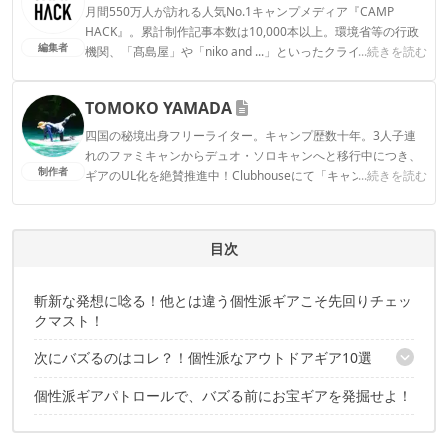
月間550万人が訪れる人気No.1キャンプメディア『CAMP
HACK』。累計制作記事本数は10,000本以上。環境省等の行政
編集者
機関、「髙島屋」や「niko and ...」といったクライアントとの
...続きを読む
連携実績多数。また、TBSテレビ『ラヴィット！』等、各メデ
ィアで登壇機会多数の編集部員も所属。
TOMOKO YAMADA
CAMP HACK編集部のプロフィール
四国の秘境出身フリーライター。キャンプ歴数十年。3人子連
れのファミキャンからデュオ・ソロキャンへと移行中につき、
制作者
ギアのUL化を絶賛推進中！Clubhouseにて「キャンパーさんよ
...続きを読む
ってらっしゃい！」モデレーターやってます。よってらっしゃ
い〜！ Instagram：@tomokoyamada76
TOMOKO YAMADAのプロフィール
目次
斬新な発想に唸る！他とは違う個性派ギアこそ先回りチェッ
クマスト！
次にバズるのはコレ？！個性派なアウトドアギア10選
個性派ギアパトロールで、バズる前にお宝ギアを発掘せよ！
その1. スタイリッシュかつ夏キャンプに最適！MEDIK「吊り下げ
扇風機」
その2. A3ノートPC型グリル ホールアース「ラップトップグリル