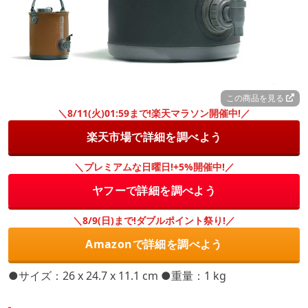
この商品を見る
＼8/11(火)01:59まで!楽天マラソン開催中!／
楽天市場で詳細を調べよう
＼プレミアムな日曜日!+5%開催中!／
ヤフーで詳細を調べよう
＼8/9(日)まで!ダブルポイント祭り!／
Amazonで詳細を調べよう
●サイズ：‎26 x 24.7 x 11.1 cm ●重量：1 kg