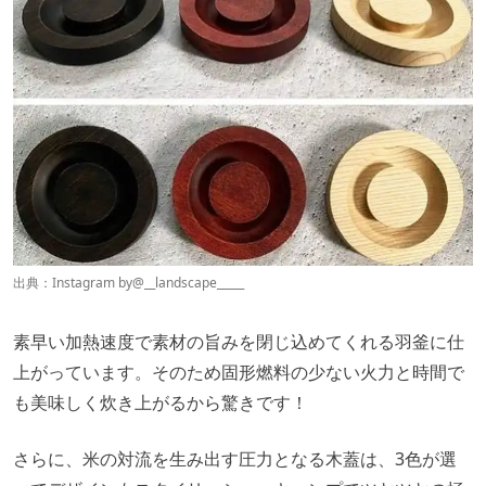
出典：Instagram by
@__landscape_____
素早い加熱速度で素材の旨みを閉じ込めてくれる羽釜に仕
上がっています。そのため固形燃料の少ない火力と時間で
も美味しく炊き上がるから驚きです！
さらに、米の対流を生み出す圧力となる木蓋は、3色が選