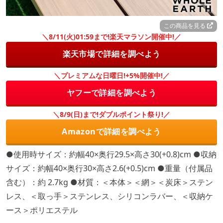
この商品を見る
＼8/11(火)01:59まで!楽天マラソン開催中!／
楽天市場で詳細を調べよう
＼プレミアムな日曜日!+5%開催中!／
ヤフーで詳細を調べよう
＼8/9(日)まで!ダブルポイント祭り!／
Amazonで詳細を調べよう
●使用時サイズ：約幅40×奥行29.5×高さ30(+0.8)cm ●収納
サイズ：約幅40×奥行30×高さ2.6(+0.5)cm ●重量（付属品
含む）：約 2.7kg ●材質：＜本体＞＜網＞＜炭床＞ステン
レス、＜取っ手＞ステンレス、シリコンラバー、＜収納ケ
ース＞ポリエステル