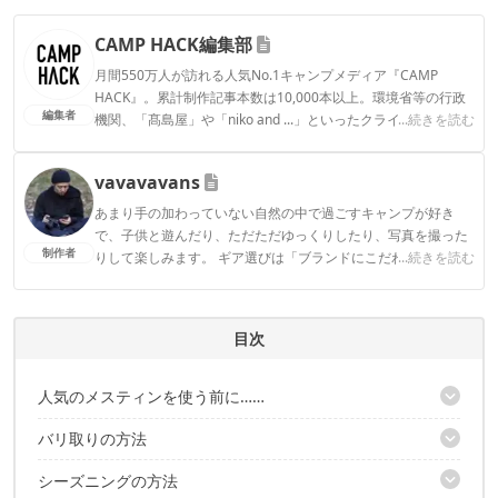
CAMP HACK編集部
月間550万人が訪れる人気No.1キャンプメディア『CAMP
HACK』。累計制作記事本数は10,000本以上。環境省等の行政
編集者
機関、「髙島屋」や「niko and ...」といったクライアントとの
...続きを読む
連携実績多数。また、TBSテレビ『ラヴィット！』等、各メデ
ィアで登壇機会多数の編集部員も所属。
vavavavans
CAMP HACK編集部のプロフィール
あまり手の加わっていない自然の中で過ごすキャンプが好き
で、子供と遊んだり、ただただゆっくりしたり、写真を撮った
制作者
りして楽しみます。 ギア選びは「ブランドにこだわりなく良さ
...続きを読む
そうなものを安く探す」と言う事が多く、無いものは有りもの
を自分好みにカスタムして作ったりもします。
vavavavansのプロフィール
目次
人気のメスティンを使う前に……
バリ取りの方法
「バリ取り」と「シーズニング」が必要なんです
シーズニングの方法
こんな状態ならバリ取りが必要