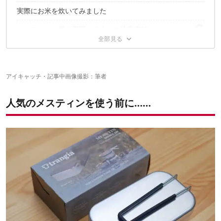
用意する物
実際にお米を炊いてみました
用意するもの
STEP1：紙やすりでバリを削っていく
STEP1：ハンドルを取り外す
STEP2：削りカスを洗い流す
メスティンを長く愛用する上での注意事項
STEP2：良く洗う
バリ取り時の注意点
STEP3：米の研ぎ汁で煮る
あらかじめ“焦げ付きにくい加工”がされたメスティンを買う
シーズニング後は洗剤やタワシで洗わない
シーズニング時の注意点
のも一案
シーズニングは定期的にしよう
大事なメスティン、正しく使って長く愛用しよう
アイキャッチ・記事中画像撮影：筆者
人気のメスティンを使う前に……