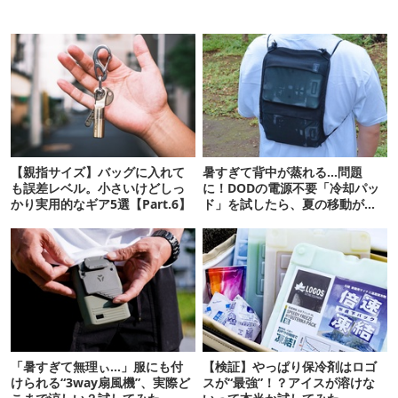
【親指サイズ】バッグに入れて
暑すぎて背中が蒸れる…問題
も誤差レベル。小さいけどしっ
に！DODの電源不要「冷却パッ
かり実用的なギア5選【Part.6】
ド」を試したら、夏の移動がラ
クになった
「暑すぎて無理ぃ…」服にも付
【検証】やっぱり保冷剤はロゴ
けられる“3way扇風機”、実際ど
スが“最強”！？アイスが溶けな