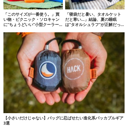
「このサイズが一番使う。」買
「寝袋だと暑い、タオルケット
い物・ピクニック・ソロキャン
だと寒い…」結論、夏の睡眠
に“ちょうどいい”小型クーラー
は“タオルシュラフ”が正解だっ
ボックス13選
た
【小さいだけじゃない】バッグに忍ばせたい進化系パッカブルギア
3選