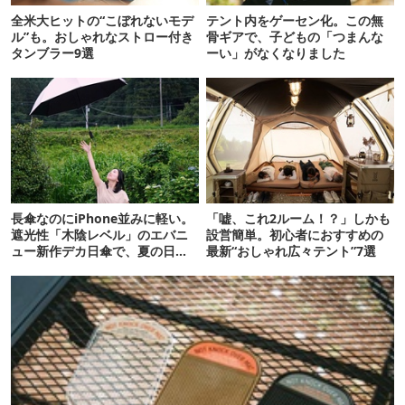
全米大ヒットの“こぼれないモデ
テント内をゲーセン化。この無
ル”も。おしゃれなストロー付き
骨ギアで、子どもの「つまんな
タンブラー9選
ーい」がなくなりました
長傘なのにiPhone並みに軽い。
「嘘、これ2ルーム！？」しかも
遮光性「木陰レベル」のエバニ
設営簡単。初心者におすすめの
ュー新作デカ日傘で、夏の日焼
最新“おしゃれ広々テント”7選
けを食い止める！