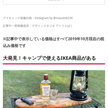
ベルトで補強すれば、さらに良し！
IKEAにもキャンプで使えるアイテムがあるかも！
「焚き火テーブル」の脚にピタッとはまる！
収納もシンデレラフィット！
2段、3段も可能！？
アイキャッチ画像出典：Instagram by @
masato0236
記事中一部画像提供：
デザインスタジオ アトリエばく
※記事中で表示している価格はすべて2019年10月現在の税
込み価格です
大発見！キャンプで使えるIKEA商品がある