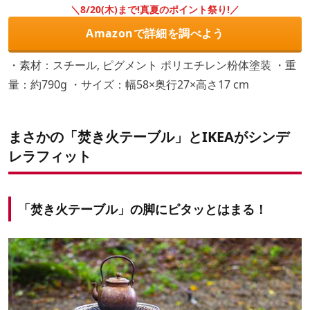
＼8/20(木)まで!真夏のポイント祭り!／
Amazonで詳細を調べよう
・素材：スチール, ピグメント ポリエチレン粉体塗装 ・重
量：約790g ・サイズ：幅58×奥行27×高さ17 cm
まさかの「焚き火テーブル」とIKEAがシンデ
レラフィット
「焚き火テーブル」の脚にピタッとはまる！