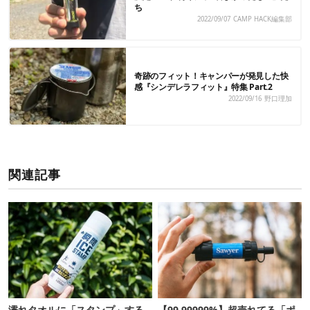
ち
2022/09/07
CAMP HACK編集部
奇跡のフィット！キャンパーが発見した快
感『シンデレラフィット』特集 Part.2
2022/09/16
野口理加
関連記事
濡れタオルに「スタンプ」する
【99.99999%】超売れてる「ポ