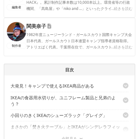
HACK』。累計制作記事本数は10,000本以上。環境省等の行政
編集者
機関、「髙島屋」や「niko and ...」といったクライアントとの
...続きを読む
連携実績多数。また、TBSテレビ『ラヴィット！』等、各メデ
ィアで登壇機会多数の編集部員も所属。
関美奈子
CAMP HACK編集部のプロフィール
1982年度ニュージーランド・ガールスカウト国際キャンプ大会
日本代表、ガールスカウト日本連盟キャンプ指導者資格取得。
制作者
アトリエばく代表。千葉県在住で、ガールスカウトの野営訓練
...続きを読む
でアウトドアに目覚め、子育てを終えた今は気ままな徒歩ソロ
キャンパー。
関美奈子のプロフィール
目次
大発見！キャンプで使えるIKEA商品がある
IKEAの食器用水切りが、ユニフレーム製品と兄弟のよ
コレは使える！3つの超お手頃ギア
う？
小回りのきくIKEAのシューズラック「グレイグ」
ユニフレームの「UFディッシュラック」はコレ
まさかの「焚き火テーブル」とIKEAがシンデレラフィッ
「フィールドラック」より、ふた回り小さい
ト
小回りが利いて、しかも超低価格！