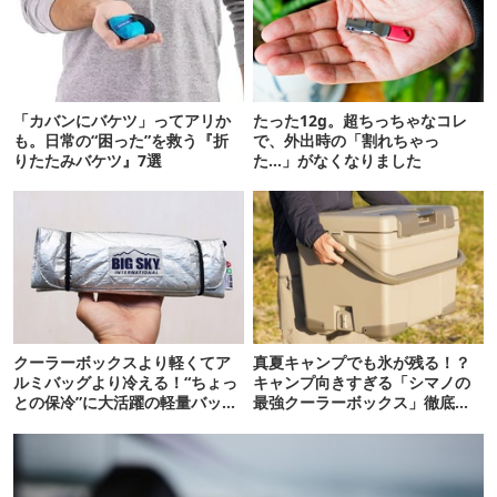
「カバンにバケツ」ってアリか
たった12g。超ちっちゃなコレ
も。日常の“困った”を救う『折
で、外出時の「割れちゃっ
りたたみバケツ』7選
た…」がなくなりました
クーラーボックスより軽くてア
真夏キャンプでも氷が残る！？
ルミバッグより冷える！“ちょっ
キャンプ向きすぎる「シマノの
との保冷”に大活躍の軽量バッグ
最強クーラーボックス」徹底解
7選
剖