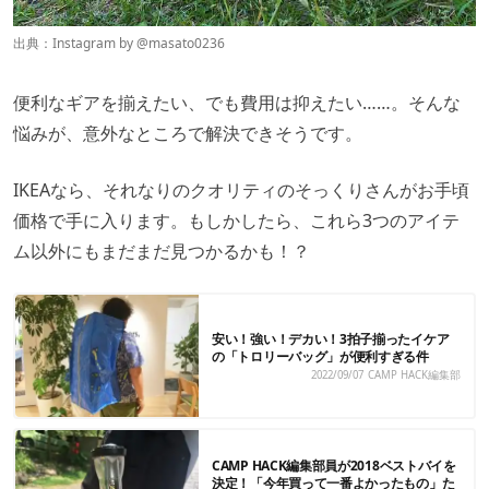
出典：Instagram by
@masato0236
便利なギアを揃えたい、でも費用は抑えたい……。そんな
悩みが、意外なところで解決できそうです。
IKEAなら、それなりのクオリティのそっくりさんがお手頃
価格で手に入ります。もしかしたら、これら3つのアイテ
ム以外にもまだまだ見つかるかも！？
安い！強い！デカい！3拍子揃ったイケア
の「トロリーバッグ」が便利すぎる件
2022/09/07
CAMP HACK編集部
CAMP HACK編集部員が2018ベストバイを
決定！「今年買って一番よかったもの」た