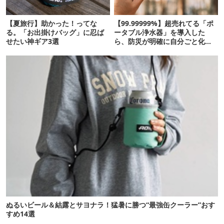
【夏旅行】助かった！ってな
【99.99999%】超売れてる「ポ
る。「お出掛けバッグ」に忍ば
ータブル浄水器」を導入した
せたい神ギア3選
ら、防災が明確に自分ごと化し
た
ぬるいビール＆結露とサヨナラ！猛暑に勝つ“最強缶クーラー”おす
すめ14選