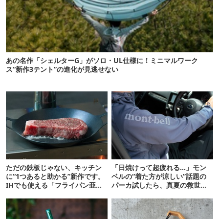
あの名作「シェルターG」がソロ・UL仕様に！ミニマルワーク
ス“新作3テント”の進化が見逃せない
ただの鉄板じゃない、キッチン
「日焼けって超疲れる…」モン
に“1つあると助かる”新作です。
ベルの“着た方が涼しい”話題の
IHでも使える「フライパン亜
パーカ試したら、真夏の救世主
種」がすごい
だった