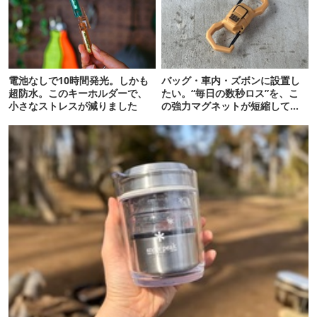
電池なしで10時間発光。しかも
バッグ・車内・ズボンに設置し
超防水。このキーホルダーで、
たい。“毎日の数秒ロス”を、こ
小さなストレスが減りました
の強力マグネットが短縮してく
れそう…！【新作】