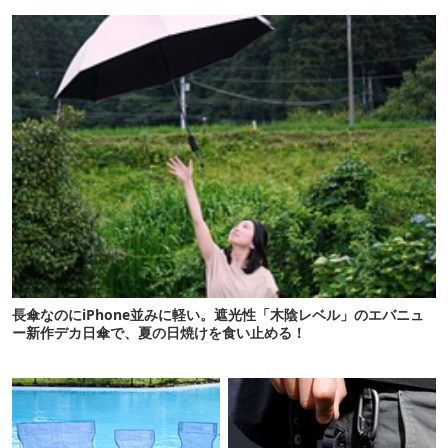
長傘なのにiPhone並みに軽い。遮光性「木陰レベル」のエバニュ
ー新作デカ日傘で、夏の日焼けを食い止める！