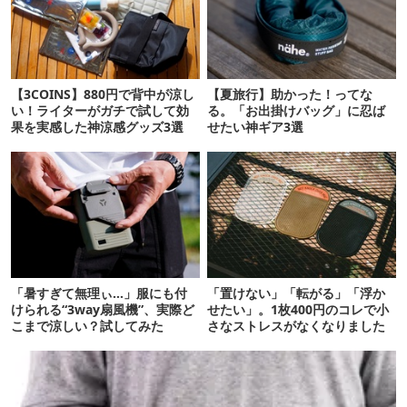
【3COINS】880円で背中が涼し
【夏旅行】助かった！ってな
い！ライターがガチで試して効
る。「お出掛けバッグ」に忍ば
果を実感した神涼感グッズ3選
せたい神ギア3選
「暑すぎて無理ぃ…」服にも付
「置けない」「転がる」「浮か
けられる“3way扇風機”、実際ど
せたい」。1枚400円のコレで小
こまで涼しい？試してみた
さなストレスがなくなりました