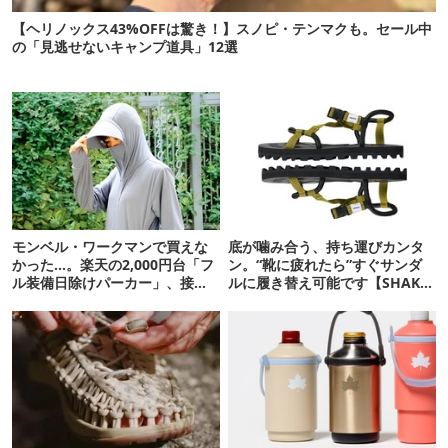
【ヘリノックス43%OFFは驚き！】スノピ・テンマクも。セール中
の「見逃せないキャンプ道具」12選
モンベル・ワークマンで買えな
底が噛み合う、持ち運びカンタ
かった…。楽天の2,000円台「フ
ン。“靴に疲れたら”すぐサンダ
ル装備日除けパーカー」、接触
ルに履き替え可能です【SHAKA
冷感が想像以上だった
新作】