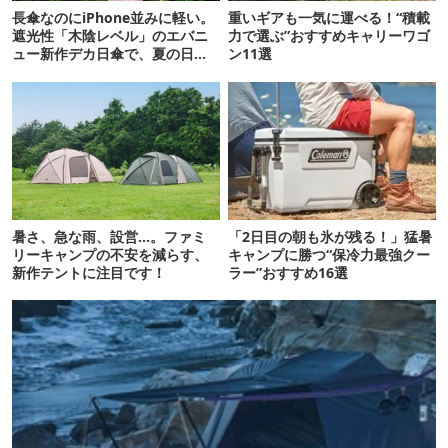
長傘なのにiPhone並みに軽い。
重いギアも一気に運べる！“積載
遮光性「木陰レベル」のエバニ
力で選ぶ”おすすめキャリーワゴ
ュー新作デカ日傘で、夏の日焼
ン11選
けを食い止める！
暑さ、急な雨、設営…。ファミ
「2日目の朝も氷が残る！」猛暑
リーキャンプの不安を減らす、
キャンプに勝つ“保冷力最強クー
新作テントに注目です！
ラー”おすすめ16選