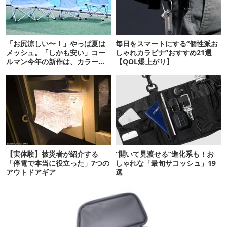
「お尻涼しい〜！」やっぱ夏は
毎日をスマートにする“個性派お
メッシュ。「しかも安い」コー
しゃれカラビナ”おすすめ21選
ルマン今年の新作は、カラーも
【QOL爆上がり】
さわやかです
【実体験】被災者が紹介する
“開いて見渡せる”進化系も！お
「停電で本当に役立った」7つの
しゃれな「最旬サコッシュ」19
アウトドアギア
選