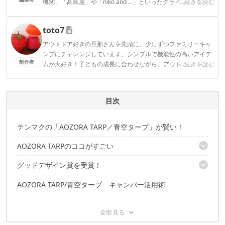
機関、「髙島屋」や「niko and ...」といったクライアントとの
...続きを読む
連携実績多数。また、TBSテレビ『ラヴィット！』等、各メデ
ィアで登壇機会多数の編集部員も所属。
toto7
CAMP HACK編集部のプロフィール
アウトドア好きの旦那さんを先頭に、少しずつファミリーキャ
ンプにチャレンジしています。シンプルで機能性の高いアイテ
制作者
ムが大好き！子どもの成長に合わせながら、アウトドアを楽し
...続きを読む
むことがモットーです！
toto7のプロフィール
目次
テンマクの「AOZORA TARP／青空タープ」が賢い！
AOZORA TARPのココがすごい
グッドデザイン賞を受賞！
美しい曲線、風に強い構造
車も入れる広々空間
AOZORA TARP/青空タープ キャンパー活用術
「審査員の評価」
雨だまりに強い構造
屋根下のテープには何かと便利なループつき
「あったらいいな」を実現してくれた【AOZORA TARP】