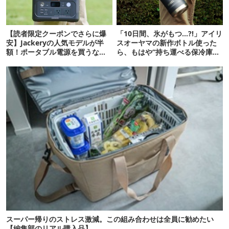
【読者限定クーポンでさらに爆
「10日間、氷がもつ…?!」アイリ
安】Jackeryの人気モデルが半
スオーヤマの新作ボトル使った
額！ポータブル電源を買うなら
ら、もはや“持ち運べる保冷庫
今が狙い目
級”で震えた
スーパー帰りのストレス激減。この組み合わせは全員に勧めたい
【編集部のリアル購入品】