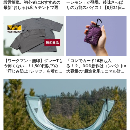
設営簡単。初心者におすすめの
ーレモン」が登場。後味さっぱ
最新“おしゃれ広々テント”7選
りの万能スパイス！【8月21日発
売】
【ワークマン・無印】グレーTも
「コレでカード16枚も入
う怖くない…！1,500円以下の
る！？」DOD新作はコンパクト×
「汗じみ防止Tシャツ」を着たら
大容量の“超進化系ミニマル財
期待以上だった
布”だ！