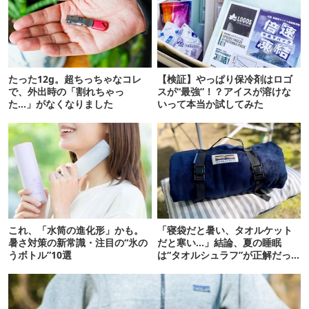
たった12g。超ちっちゃなコレ
【検証】やっぱり保冷剤はロゴ
で、外出時の「割れちゃっ
スが“最強”！？アイスが溶けな
た…」がなくなりました
いって本当か試してみた
これ、「水筒の進化形」かも。
「寝袋だと暑い、タオルケット
暑さ対策の新常識・注目の“氷の
だと寒い…」結論、夏の睡眠
うボトル”10選
は“タオルシュラフ”が正解だっ
た