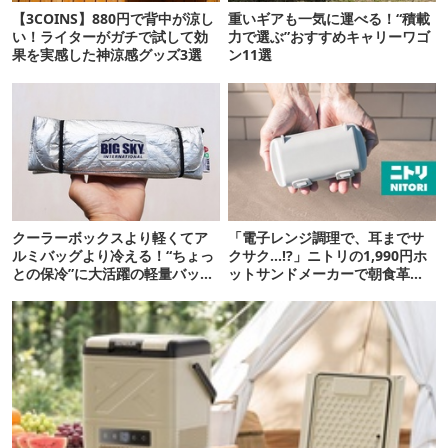
【3COINS】880円で背中が涼し
重いギアも一気に運べる！“積載
い！ライターがガチで試して効
力で選ぶ”おすすめキャリーワゴ
果を実感した神涼感グッズ3選
ン11選
クーラーボックスより軽くてア
「電子レンジ調理で、耳までサ
ルミバッグより冷える！“ちょっ
クサク…!?」ニトリの1,990円ホ
との保冷”に大活躍の軽量バッグ
ットサンドメーカーで朝食革命
7選
が起きた