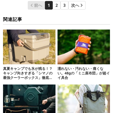
前へ
1
2
3
次へ
関連記事
真夏キャンプでも氷が残る！？
濡れない・汚れない・痛くな
キャンプ向きすぎる「シマノの
い。48gの「ミニ座布団」が超イ
最強クーラーボックス」徹底解
イ具合
剖