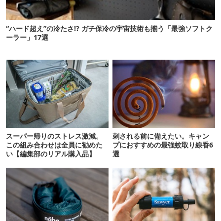
“ハード超え”の冷たさ!? ガチ保冷の宇宙技術も揃う「最強ソフトク
ーラー」17選
スーパー帰りのストレス激減。
刺される前に備えたい。キャン
この組み合わせは全員に勧めた
プにおすすめの最強蚊取り線香6
い【編集部のリアル購入品】
選