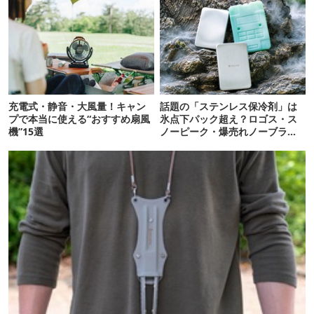
充電式・静音・大風量！キャン
話題の「ステンレス保冷剤」は
プで本当に使える“おすすめ扇風
氷点下パック超え？ロゴス・ス
機”15選
ノーピーク・爆売れノーブラン
ド品を比べてみた