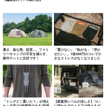
暑さ、急な雨、設営…。ファミ
「置けない」「転がる」「浮か
リーキャンプの不安を減らす、
せたい」。1枚400円のコレで小
新作テントに注目です！
さなストレスがなくなりました
「トングどこ置いた？」が消え
【家庭用レベルの涼しさ】つい
た！片手で1秒着脱できる“首掛
に現れたアウトドアで使えるガ