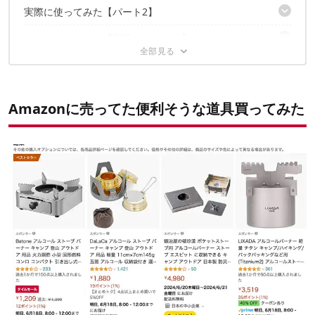
大きな特長が2つ
実際に使ってみた【パート2】
トランギアのアルコールストーブじゃ使えない！
ゴトクと脚で便利に使えそう
ダイソーのアルコールストーブならOK！？
気になったところ【製品そのもの編】
沸騰タイムは上々
使い方を間違えてました……！
火力調節は確かに簡単だった
気になったところ【使用編】
梱包状態からいろいろひどい
焼き調理もイケる！？
指紋がサービスされています
固形燃料も快適に使えた
最大のメリットは簡便性と汎用性の高さ
使用中に引き出すのは難しい
Amazonに売ってた便利そうな道具買ってみた
燃費はよくありません
あわせて読みたい
クッカーを選びます