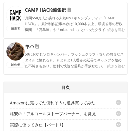
CAMP HACK編集部
月間550万人が訪れる人気No.1キャンプメディア『CAMP
HACK』。累計制作記事本数は10,000本以上。環境省等の行政
編集者
機関、「髙島屋」や「niko and ...」といったクライアントとの
...続きを読む
連携実績多数。また、TBSテレビ『ラヴィット！』等、各メデ
ィアで登壇機会多数の編集部員も所属。
キバ
CAMP HACK編集部のプロフィール
50代おやじソロキャンパー。ブッシュクラフト寄りの無骨なス
タイルに憧れるも、もともと1人呑みの延長でキャンプを始め
制作者
た不純さもあり、便利で快適な道具が手放せない。
...続きを読む
キバのプロフィール
目次
Amazonに売ってた便利そうな道具買ってみた
格安の「アルコールストーブバーナー」を発見！
突然ですが、アルコールストーブって使ってる？
アルコールストーブのハードルは確かにある
実際に使ってみた【パート1】
サイズ感を確認