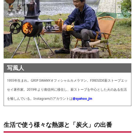
写風人
1955年生まれ。GRIP SWANYオフィシャルカメラマン。FIRESIDE薪ストーブエッ
セイ著作家。2019年より南信州に移住し、薪ストーブを中心とした火のある生活
を愉しんでいる。Instagramのアカウントは
@
syahoo_jin
生活で使う様々な熱源と「炭火」の出番