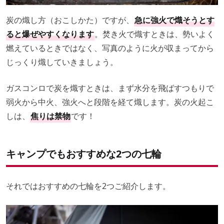
炭の熾し方（おこしかた）ですが、
急に強火で熾そうとす
ると爆ぜやすくなります
。焚き火で熾すときは、勢いよく
燃えているときではなく、写真のように火が収まってから
じっくり熾していきましょう。
ガスコンロで炭を熾すときは、まず水分を飛ばすつもりで
弱火から中火、強火へと段階を経て熾します。炭の火起こ
しは、
焦りは禁物
です！
キャンプでもおすすめな2つの七輪
それではおすすめの七輪を2つご紹介します。