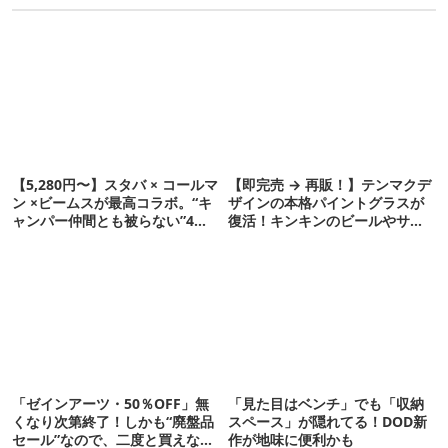
【5,280円〜】スタバ × コールマ
【即完売 → 再販！】テンマクデ
ン ×ビームスが最高コラボ。“キ
ザインの本格パイントグラスが
ャンパー仲間とも被らない”4ア
復活！キンキンのビールやサワ
イテムを発表
ーに最高
「ゼインアーツ・50％OFF」無
「見た目はベンチ」でも「収納
くなり次第終了！しかも“廃盤品
スペース」が隠れてる！DOD新
セール”なので、二度と買えない
作が地味に便利かも