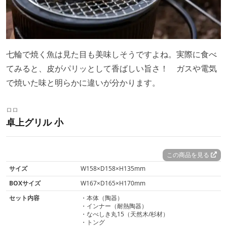
七輪で焼く魚は見た目も美味しそうですよね。実際に食べ
てみると、皮がパリッとして香ばしい旨さ！ ガスや電気
で焼いた味と明らかに違いが分かります。
ロロ
卓上グリル 小
この商品を見る
サイズ
W158×D158×H135mm
BOXサイズ
W167×D165×H170mm
セット内容
・本体（陶器）
・インナー（耐熱陶器）
・なべしき丸15（天然木/杉材）
・トング