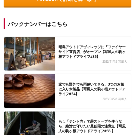
バックナンバーはこちら
昭島アウトドアヴィレッジに「ファイヤー
サイド直営店」がオープン【写風人の駒ヶ
根アウトドアライフ#35】
2023/11/15
写風人
家でも野外でも両使いできる、3つのお気
に入り木製品【写風人の駒ヶ根アウトドア
ライフ#34】
2023/04/28
写風人
もし「テント内」で薪ストーブを使うな
ら、絶対に守りたい最低限の注意点【写風
人の駒ヶ根アウトドアライフ#33 】