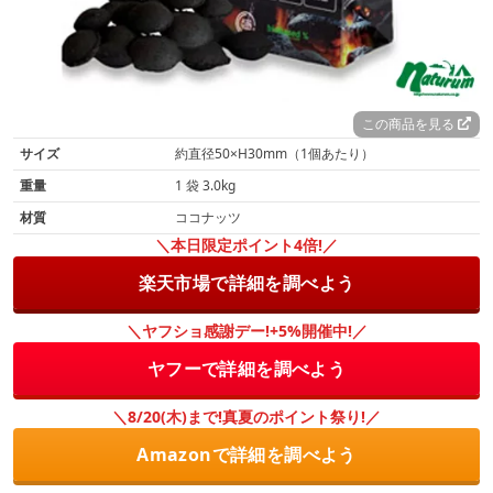
この商品を見る
サイズ
約直径50×H30mm（1個あたり）
重量
1 袋 3.0kg
材質
ココナッツ
＼本日限定ポイント4倍!／
楽天市場で詳細を調べよう
＼ヤフショ感謝デー!+5%開催中!／
ヤフーで詳細を調べよう
＼8/20(木)まで!真夏のポイント祭り!／
Amazonで詳細を調べよう