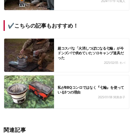
2024/11/19
写風人
✔こちらの記事もおすすめ！
超コスパな「火消しつぼになる七輪」が今
ドンズバで求めていたソロキャンプ道具だ
った
2025/02/05
キバ
私がBBQコンロではなく『七輪』を使って
いる5つの理由
2025/01/08
関美奈子
関連記事