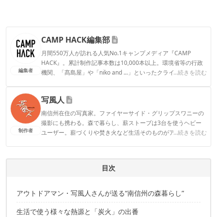
CAMP HACK編集部
月間550万人が訪れる人気No.1キャンプメディア『CAMP
HACK』。累計制作記事本数は10,000本以上。環境省等の行政
編集者
機関、「髙島屋」や「niko and ...」といったクライアントとの
...続きを読む
連携実績多数。また、TBSテレビ『ラヴィット！』等、各メデ
ィアで登壇機会多数の編集部員も所属。
写風人
CAMP HACK編集部のプロフィール
南信州在住の写真家。ファイヤーサイド・グリップスワニーの
撮影にも携わる。森で暮らし、薪ストーブは3台を使うヘビー
制作者
ユーザー。薪づくりや焚き火など生活そのものがアウトドアラ
...続きを読む
イフ。
写風人のプロフィール
目次
アウトドアマン・写風人さんが送る“南信州の森暮らし”
生活で使う様々な熱源と「炭火」の出番