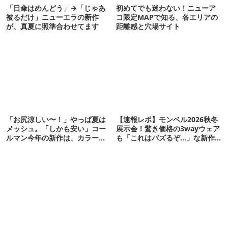
「日傘はめんどう」→「じゃあ
初めてでも迷わない！ニューア
被るだけ」ニューエラの新作
コ限定MAPで知る、各エリアの
が、真夏に照準合わせてます
距離感と穴場サイト
「お尻涼しい〜！」やっぱ夏は
【速報レポ】モンベル2026秋冬
メッシュ。「しかも安い」コー
展示会！驚き価格の3wayウェア
ルマン今年の新作は、カラーも
も「これはバズるぞ…」な新作
さわやかです
10選