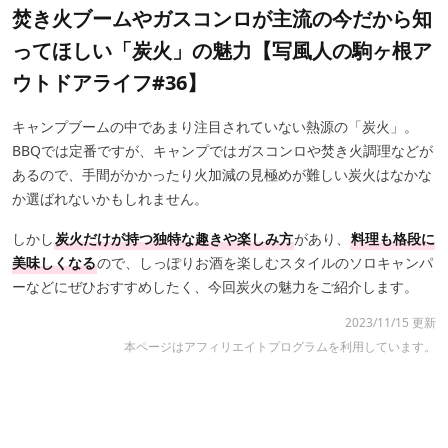
焚き火ブームやガスコンロが主流の今だから知
ってほしい「炭火」の魅力【写風人の駒ヶ根ア
ウトドアライフ#36】
キャンプブームの中であまり注目されていない熱源の「炭火」。
BBQでは定番ですが、キャンプではガスコンロや焚き火調理などが
あるので、手間がかかったり火加減の見極めが難しい炭火はなかな
か選ばれないかもしれません。
しかし
炭火だけが持つ独特な趣きや楽しみ方
があり、
料理も格段に
美味しくなる
ので、しっぽりお酒を楽しむスタイルのソロキャンパ
ーなどにぜひおすすめしたく、今回炭火の魅力をご紹介します。
2023/11/15 更新
本ページはアフィリエイトプログラムを利用しています。