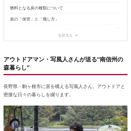
燃料となる炭の種類について
炭の「保管」と「熾し方」
キャンプでもおすすめな2つの七輪
卓上でも利用できる炭焼きグリル
切り出し七輪
バックナンバーはこちら
アウトドアマン・写風人さんが送る“南信州の
✔こちらの記事もおすすめ！
森暮らし”
長野県・駒ヶ根市に居を構える写風人さん。アウトドアと
密接な日々の暮らしを綴ります。