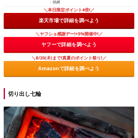
・焼網
＼本日限定ポイント4倍!／
楽天市場で詳細を調べよう
＼ヤフショ感謝デー!+5%開催中!／
ヤフーで詳細を調べよう
＼8/20(木)まで!真夏のポイント祭り!／
Amazonで詳細を調べよう
切り出し七輪