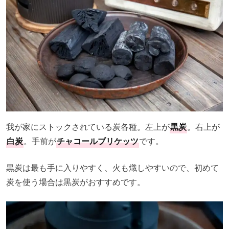
我が家にストックされている炭各種。左上が
黒炭
。右上が
白炭
。手前が
チャコールブリケッツ
です。
黒炭は最も手に入りやすく、火も熾しやすいので、初めて
炭を使う場合は黒炭がおすすめです。