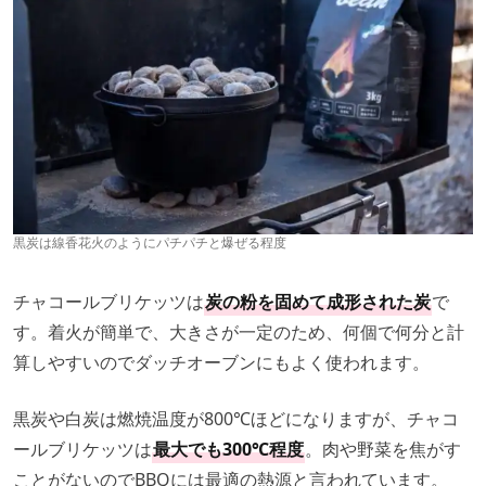
黒炭は線香花火のようにパチパチと爆ぜる程度
チャコールブリケッツは
炭の粉を固めて成形された炭
で
す。着火が簡単で、大きさが一定のため、何個で何分と計
算しやすいのでダッチオーブンにもよく使われます。
黒炭や白炭は燃焼温度が800℃ほどになりますが、チャコ
ールブリケッツは
最大でも300℃程度
。肉や野菜を焦がす
ことがないのでBBQには最適の熱源と言われています。