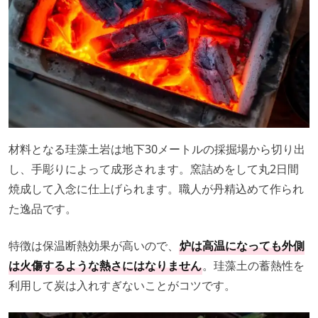
材料となる珪藻土岩は地下30メートルの採掘場から切り出
し、手彫りによって成形されます。窯詰めをして丸2日間
焼成して入念に仕上げられます。職人が丹精込めて作られ
た逸品です。
特徴は保温断熱効果が高いので、
炉は高温になっても外側
は火傷するような熱さにはなりません
。珪藻土の蓄熱性を
利用して炭は入れすぎないことがコツです。