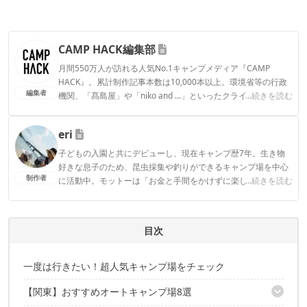
CAMP HACK編集部
月間550万人が訪れる人気No.1キャンプメディア『CAMP
HACK』。累計制作記事本数は10,000本以上。環境省等の行政
編集者
機関、「髙島屋」や「niko and ...」といったクライアントとの
...続きを読む
連携実績多数。また、TBSテレビ『ラヴィット！』等、各メデ
ィアで登壇機会多数の編集部員も所属。
eri
CAMP HACK編集部のプロフィール
子どもの入園と共にデビューし、現在キャンプ歴7年。生き物
好きな息子のため、昆虫採集や釣りができるキャンプ場を中心
制作者
に活動中。モットーは「お金と手間をかけずに楽しく！」とい
...続きを読む
うコスパ重視の庶民派ファミリーキャンパー。お気に入りのブ
ランドはWAQとDOD。
eriのプロフィール
目次
一度は行きたい！超人気キャンプ場をチェック
【関東】おすすめオートキャンプ場8選