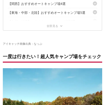
【関西】おすすめオートキャンプ場4選
清水公園キャンプ場
日光だいや川公園オートキャンプ場
【東海・中部・北陸】おすすめオートキャンプ場5選
久多の里オートキャンプ場
満願ビレッジオートキャンプ場
二坊温泉オートキャンプ場
太陽の丘オートキャンプ場
【九州・沖縄】おすすめオートキャンプ場5選
ウエストリバーオートキャンプ場
オートキャンプとちお
ミリーズラブ
志摩オートキャンプ場
波賀不動滝公園 楓香荘
キャンプアンドキャビンズ那須高原
【北海道・東北】おすすめオートキャンプ場4選
オートキャンプ森のかわなべ
ペンギン村オートキャンプ場
大子広域公園 オートキャンプ場グリンヴィラ
三日月の滝温泉
小黒川渓谷キャンプ場
石岡市つくばねオートキャンプ場
【中国・四国】おすすめオートキャンプ場4選
おのファミリーランドオートキャンプ場
大崎オートキャンプ場
四徳温泉キャンプ場
北軽井沢スイートグラス
アイキャッチ画像出典：
なっぷ
まあぶオートキャンプ場
ボイボイキャンプ場
オートキャンプ場で素敵な思い出作りを！
十種ヶ峰ウッドパークオートキャンプ場
田沢湖オートキャンプ場縄文の森たざわこ
沖縄県総合運動公園オートキャンプ場
菰沢公園オートキャンプ場
岩手山焼走り国際交流村
一度は行きたい！超人気キャンプ場をチェック
こちらの記事もおすすめ！
ゆとりすとパークおおとよオートキャンプ場
らかん高原オートキャンプ場