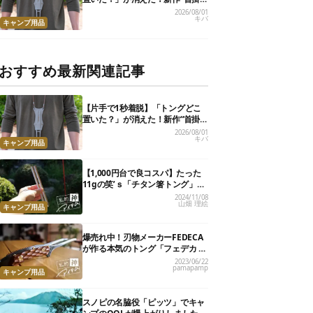
けトング”、男心くすぐるギミッ
2026/08/01
キバ
クが最高だった
キャンプ用品
おすすめ最新関連記事
【片手で1秒着脱】「トングどこ
置いた？」が消えた！新作“首掛
けトング”、男心くすぐるギミッ
2026/08/01
キバ
クが最高だった
キャンプ用品
【1,000円台で良コスパ】たった
11gの笑’ｓ「チタン箸トング」
が、キャンプ飯のストレスを解消
2024/11/08
山畑 理絵
してくれました
キャンプ用品
爆売れ中！刃物メーカーFEDECA
が作る本気のトング「フェデカ ク
レバートング」【私的神アイテ
2023/06/22
pamapamp
ム】
キャンプ用品
スノピの名脇役「ピッツ」でキャ