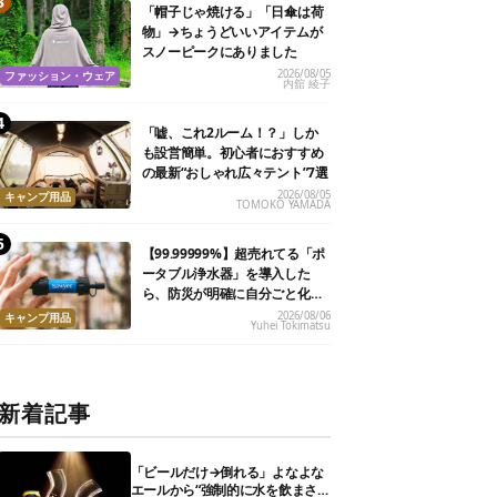
「帽子じゃ焼ける」「日傘は荷
物」→ちょうどいいアイテムが
スノーピークにありました
2026/08/05
ファッション・ウェア
内舘 綾子
「嘘、これ2ルーム！？」しか
も設営簡単。初心者におすすめ
の最新“おしゃれ広々テント”7選
2026/08/05
キャンプ用品
TOMOKO YAMADA
【99.99999%】超売れてる「ポ
ータブル浄水器」を導入した
ら、防災が明確に自分ごと化し
た
2026/08/06
キャンプ用品
Yuhei Tokimatsu
新着記事
「ビールだけ→倒れる」よなよな
エールから“強制的に水を飲まさ