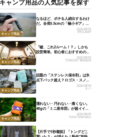
キャンプ用品の人気記事を探す
なるほど、ポチる人続出するわけ
だ。全長5.5cmの「極小ギア」を
使って分かったほんとの魅力
2026/08/05
RYUCAMP
キャンプ用品
「嘘、これ2ルーム！？」しかも
設営簡単。初心者におすすめの最
新“おしゃれ広々テント”7選
2026/08/05
TOMOKO YAMADA
キャンプ用品
話題の「ステンレス保冷剤」は氷
点下パック超え？ロゴス・スノー
ピーク・爆売れノーブランド品を
2026/08/03
キバ
比べてみた
キャンプ用品
濡れない・汚れない・痛くない。
48gの「ミニ座布団」が超イイ具
合
2026/08/05
Yuhei Tokimatsu
キャンプ用品
【片手で1秒着脱】「トングどこ
置いた？」が消えた！新作“首掛