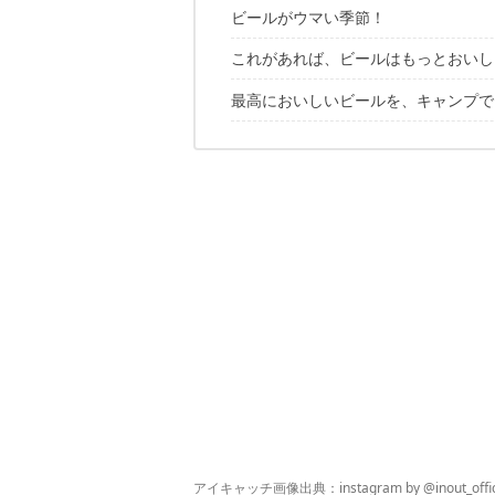
ビールがウマい季節！
これがあれば、ビールはもっとおいし
最高においしいビールを、キャンプで
1. 大容量を一本に「グロウラー」
2. 常温からの即キンキン！「急速冷
飲みすぎ注意！マナーは守ろう
3. クリーミーな泡をプラス「ハンデ
4. 直飲みからの卒業「タンブラー・
5. 雰囲気も楽しもう！「盛り上げグ
アイキャッチ画像出典：instagram by
@inout_offic