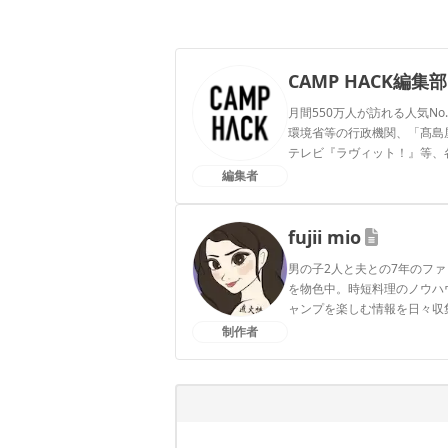
CAMP HACK編集部
月間550万人が訪れる人気No
環境省等の行政機関、「髙島屋」
テレビ『ラヴィット！』等、
編集者
CAMP HACK編集部のプ
fujii mio
男の子2人と夫との7年のフ
を物色中。時短料理のノウハ
ャンプを楽しむ情報を日々収
制作者
fujii mioのプロフィール