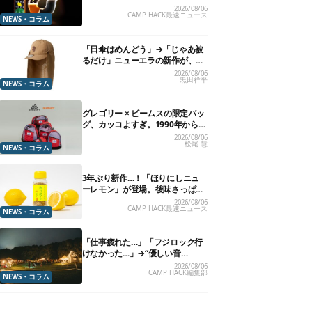
れる”グラスが発売
2026/08/06
CAMP HACK最速ニュース
NEWS・コラム
「日傘はめんどう」→「じゃあ被
るだけ」ニューエラの新作が、真
夏に照準合わせてます
2026/08/06
黒田祥平
NEWS・コラム
グレゴリー × ビームスの限定バッ
グ、カッコよすぎ。1990年から“3
年のみ使用”されていた、紫タグ
2026/08/06
松尾 慧
が復活
NEWS・コラム
3年ぶり新作…！「ほりにしニュ
ーレモン」が登場。後味さっぱり
の万能スパイス！【8月21日発
2026/08/06
CAMP HACK最速ニュース
売】
NEWS・コラム
「仕事疲れた…」「フジロック行
けなかった…」→“優しい音
楽”と“大きな自然”で治癒。まだ間
2026/08/06
CAMP HACK編集部
に合います。
NEWS・コラム