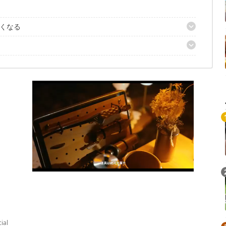
くなる
却器」
ィビアサーバー」
マグ」
ッズ」
ial