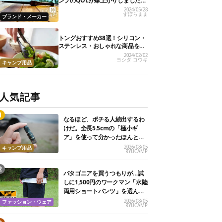
ンプのQOLが爆上がりしました
【私的神アイテム】
2024/05/28
ずぼらまま
ブランド・メーカー
トングおすすめ38選！シリコン・
ステンレス・おしゃれな商品を紹
介
2024/02/02
ヨシダ コウキ
キャンプ用品
人気記事
なるほど、ポチる人続出するわ
けだ。全長5.5cmの「極小ギ
ア」を使って分かったほんとの
魅力
2026/08/05
キャンプ用品
RYUCAMP
パタゴニアを買うつもりが…試
しに1,500円のワークマン「水陸
両用ショートパンツ」を選んだ
ら大正解だった
2026/08/05
ファッション・ウェア
RYUCAMP