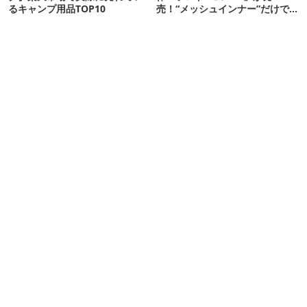
るキャンプ用品TOP10
売！“メッシュインナー”だけで
も使えるよ【防災も◎】