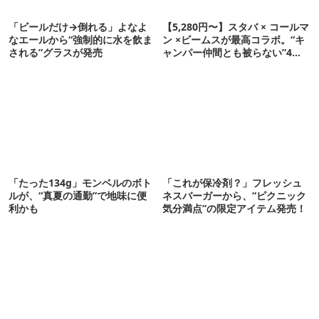
「ビールだけ→倒れる」よなよ
【5,280円〜】スタバ × コールマ
なエールから“強制的に水を飲ま
ン ×ビームスが最高コラボ。“キ
される”グラスが発売
ャンパー仲間とも被らない”4ア
イテムを発表
「たった134g」モンベルのボト
「これが保冷剤？」フレッシュ
ルが、“真夏の通勤”で地味に便
ネスバーガーから、“ピクニック
利かも
気分満点”の限定アイテム発売！