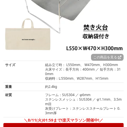
この商品を見る
サイズ
組み立て時： L550mm、 W470mm、H300mm
火床サイズ：長手方向：400mm ／ 短手方向：31
0mm
収納時：L:550mm、W287mm、H15mm
重量
約2.4kg
材質
フレーム：SUS304 ／ φ6mm
ステンレスメッシュ：SUS304 ／ φ1.1mm、3.5m
m目
灰受けプレート：ステンレススチールプレート 0.
3mm厚
＼8/11(火)01:59まで!楽天マラソン開催中!／