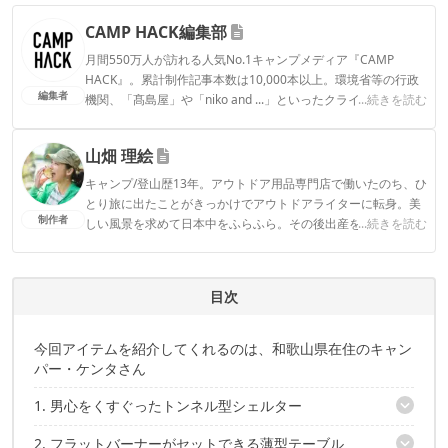
CAMP HACK編集部
月間550万人が訪れる人気No.1キャンプメディア『CAMP
HACK』。累計制作記事本数は10,000本以上。環境省等の行政
編集者
機関、「髙島屋」や「niko and ...」といったクライアントとの
...続きを読む
連携実績多数。また、TBSテレビ『ラヴィット！』等、各メデ
ィアで登壇機会多数の編集部員も所属。
山畑 理絵
CAMP HACK編集部のプロフィール
キャンプ/登山歴13年。アウトドア用品専門店で働いたのち、ひ
とり旅に出たことがきっかけでアウトドアライターに転身。美
制作者
しい風景を求めて日本中をふらふら。その後出産を機にデュオ
...続きを読む
キャンプからファミキャンに移行。安全で、ストレスフリー
で、おしゃれで…という欲張りな願望を叶えるべく、キャンプ
ギアをアプデ中。1児の母。
目次
山畑 理絵のプロフィール
今回アイテムを紹介してくれるのは、和歌山県在住のキャン
パー・ケンタさん
1. 男心をくすぐったトンネル型シェルター
2. フラットバーナーがセットできる薄型テーブル