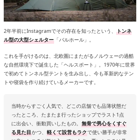
2年半前にInstagramでその存在を知ったという、
トンネ
ル型の大型シェルター
「バルホール」。
これを手がけるのは、北欧圏にまたがるノルウェーの過酷
な自然環境下で誕生した「ヘルスポート」。1970年に世界
で初めてトンネル型テントを生み出し、今も革新的なテン
トや寝袋を作り続けているメーカーです。
当時からすごく人気で、どこの店舗でも品薄状態だ
ったところ、たまたま行ったショップでラスト1点
に出会い、衝動買いしたもの。
無骨で男心をくすぐ
る見た目
かつ、
軽くて設営もラク
で使い勝手が非常