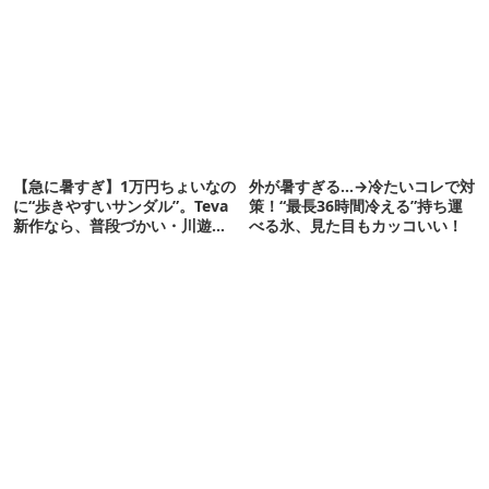
道具」12選
【急に暑すぎ】1万円ちょいなの
外が暑すぎる…→冷たいコレで対
に“歩きやすいサンダル”。Teva
策！“最長36時間冷える”持ち運
新作なら、普段づかい・川遊
べる氷、見た目もカッコいい！
び・登山もOK！