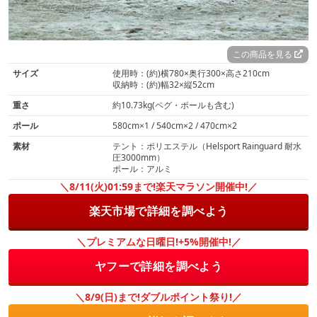
この商品を見る
サイズ
使用時：(約)横780×奥行300×高さ210cm
収納時：(約)幅32×縦52cm
重さ
約10.73kg(ペグ・ポールも含む)
ポール
580cm×1 / 540cm×2 / 470cm×2
素材
テント：ポリエステル（Helsport Rainguard 耐水
圧3000mm）
ポール：アルミ
＼8/11(火)01:59まで!楽天マラソン開催中!／
楽天市場で詳細を調べよう
＼プレミアムな日曜日!+5%開催中!／
ヤフーで詳細を調べよう
＼8/9(日)まで!ダブルポイント祭り!／