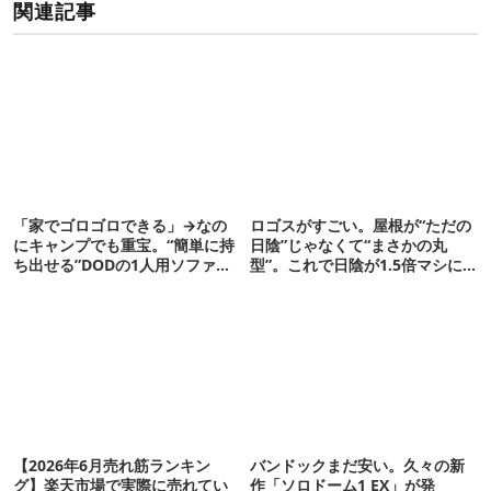
関連記事
「家でゴロゴロできる」→なの
ロゴスがすごい。屋根が“ただの
にキャンプでも重宝。“簡単に持
日陰”じゃなくて“まさかの丸
ち出せる”DODの1人用ソファが
型”。これで日陰が1.5倍マシに
便利かも
なる新作タープです
【2026年6月売れ筋ランキン
バンドックまだ安い。久々の新
グ】楽天市場で実際に売れてい
作「ソロドーム1 EX」が発