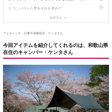
ヘルスポート「バルホール」
3. コンパクトな焚き火台を求めて
hxo design「hxo スタンダードグリーンセット」
4. 炎の揺らめきを愉しむ薪ストーブ
we know enough「焚火台」
5. コーヒー好きが溺愛！ 世界最高峰のミル
Work Tuff Gear × Ablaze「ワークタフストーブ 500」
アイキャッチ・記事中画像提供：ケンタさん
「機能美」が似合うキャンプサイト
コマンダンテ「MK4コーヒーミル」
今回アイテムを紹介してくれるのは、和歌山県
✔️こちらの記事もチェック
在住のキャンパー・ケンタさん