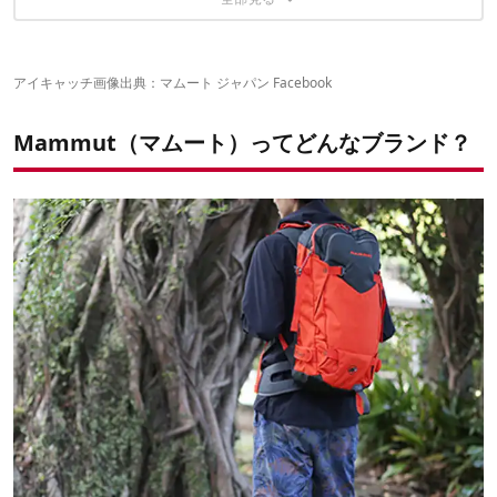
使いやすさ抜群 First Zip 16L
幅広タイプ Lithium Crest 40+7L
多機能デイパック Xeron Element 22L
マムートリュックのサイズ感に関して
老舗ブランドの知名度
子ども用2WAYタイプ フィルストカーゴ 18L
クライミングに最適 Trion Element 30L
完全防水 Lithium Proof 30L
年代や性別を区別したシステムを搭載！
キッズ向け本格的リュック First Ascent 12L
超軽量タイプ Lithium Speed 15L
機能性抜群 SEON COURIER SE 20L
機能性・デザイン性を兼ね備えたマムートリュック！
オン・オフ両方で活躍する！
マムート Trion Guide 45+7L
フルオープン Seon Cargo 35L
アイキャッチ画像出典：
マムート ジャパン Facebook
幅広い用途に適応 Heron Crest 30L
ロールトップ開口 Xeron Courier 25L
2017年モデルのマムートリュック情報はこちら
マムートTrion Zip 22L
腰ベルト着脱可能 Rock Pro SE
Mammut（マムート）ってどんなブランド？
初めての本格的リュック First Trion 18L
ファスナー広げて容量増 MTR 141 ADVANCED
多機能ポケット搭載 Xeron Flip 0121-graphite 22L
全サイド通気システム搭載 Creon Pro 30L
カラー展開豊富 NEON LIGHT 12L