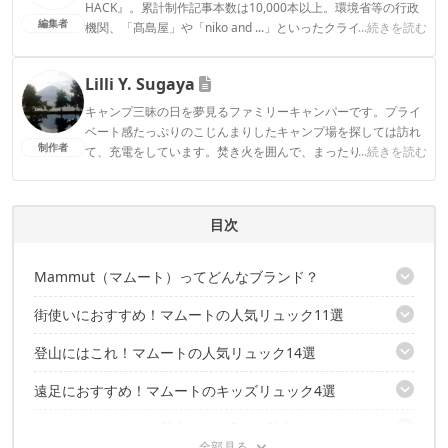
HACK』。累計制作記事本数は10,000本以上。環境省等の行政
編集者
機関、「髙島屋」や「niko and ...」といったクライアントとの
...続きを読む
連携実績多数。また、TBSテレビ『ラヴィット！』等、各メデ
ィアで登壇機会多数の編集部員も所属。
Lilli Y. Sugaya
CAMP HACK編集部のプロフィール
キャンプ三昧の日を夢見るファミリーキャンパーです。プライ
ベート感たっぷりのこじんまりしたキャンプ場を探しては訪れ
制作者
て、充電をしています。焚き火を囲んで、まったり過ごす時間
...続きを読む
は至極の時間です。
Lilli Y. Sugayaのプロフィール
目次
Mammut（マムート）ってどんなブランド？
街使いにおすすめ！マムートの人気リュック11選
マムートリュックのこんなところが良い！
登山にはこれ！マムートの人気リュック14選
シックで個性的 Xeron Courier25 25Ｌ
ビジネスに最適 Seon Transporter 26L
遠足におすすめ！マムートのキッズリュック4選
小物収納が充実 Trion Advanced SE 32+7L
オフィスワークに最適 Seon Shuttle SE 22L
ストレッチのフロントポケット Lithium Zip 24L
使い方自由自在 ROCK CARGON SE 25L
マムートリュックの魅力とは？3つの魅力
大人気のマムートトーイ付き First Zip 8L
背面長調整可能 Crea Pro 28L
キュートなのに頑丈 NEON ELEMENT 22L