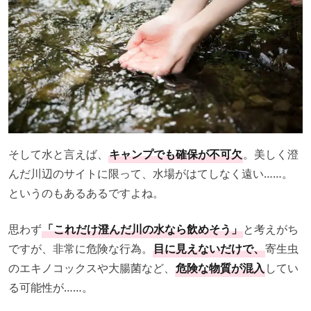
そして水と言えば、
キャンプでも確保が不可欠
。美しく澄
んだ川辺のサイトに限って、水場がはてしなく遠い……。
というのもあるあるですよね。
思わず
「これだけ澄んだ川の水なら飲めそう」
と考えがち
ですが、非常に危険な行為。
目に見えないだけで、
寄生虫
のエキノコックスや大腸菌など、
危険な物質が混入
してい
る可能性が……。