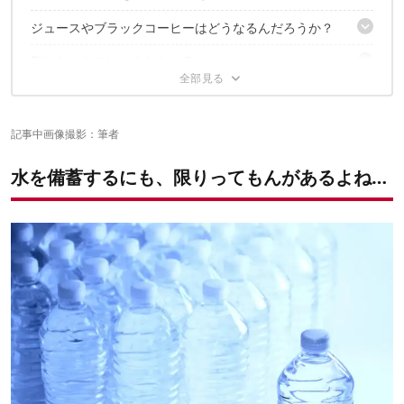
2｜手のひらサイズで5000L浄水
ジュースやブラックコーヒーはどうなるんだろうか？
検証1｜澄んだせせらぎの水は？
3｜充実のセットで4WAYに対応
検証2｜緑に澱む池の水も…イケんのか…？
気になったのはこんなところ
オレンジジュースでは？
ブラックコーヒーでは？
サクッと浄水！1つ持っていれば有事の安心感が全然違う
1｜除去できない物質が結構ある
2｜毎度の洗浄には浄水が必要
記事中画像撮影：筆者
✔️こちらの記事もチェック
3｜寒さには弱い
水を備蓄するにも、限りってもんがあるよね…