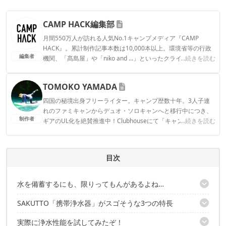
CAMP HACK編集部
月間550万人が訪れる人気No.1キャンプメディア『CAMP
HACK』。累計制作記事本数は10,000本以上。環境省等の行政
編集者
機関、「髙島屋」や「niko and ...」といったクライアントとの
...続きを読む
連携実績多数。また、TBSテレビ『ラヴィット！』等、各メデ
ィアで登壇機会多数の編集部員も所属。
TOMOKO YAMADA
CAMP HACK編集部のプロフィール
四国の秘境出身フリーライター。キャンプ歴数十年。3人子連
れのファミキャンからデュオ・ソロキャンへと移行中につき、
制作者
ギアのUL化を絶賛推進中！Clubhouseにて「キャンパーさんよ
...続きを読む
ってらっしゃい！」モデレーターやってます。よってらっしゃ
い〜！ Instagram：@tomokoyamada76
TOMOKO YAMADAのプロフィール
目次
水を備蓄するにも、限りってもんがあるよね…
SAKUTTO「携帯浄水器」がスゴそうな3つの特長
TVで話題の「SAKUTTO」がスゴそう！
実際に浄水性能を試してみたぞ！
1｜最高水準！99.99999%の除去率