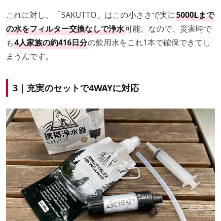
これに対し、「SAKUTTO」はこの小ささで実に
5000Lまで
の水をフィルター交換なしで浄水
可能。なので、災害時で
も
4人家族の約416日分
の飲用水をこれ1本で確保できてし
まうんです。
3｜充実のセットで4WAYに対応