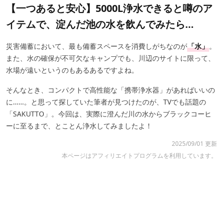
【一つあると安心】5000L浄水できると噂のア
イテムで、淀んだ池の水を飲んでみたら…
災害備蓄において、最も備蓄スペースを消費しがちなのが
「水」
。
また、水の確保が不可欠なキャンプでも、川辺のサイトに限って、
水場が遠いというのもあるあるですよね。
そんなとき、コンパクトで高性能な「携帯浄水器」があればいいの
に……。と思って探していた筆者が見つけたのが、TVでも話題の
「SAKUTTO」。今回は、実際に澄んだ川の水からブラックコーヒ
ーに至るまで、とことん浄水してみましたよ！
2025/09/01 更新
本ページはアフィリエイトプログラムを利用しています。