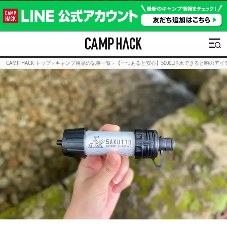
CAMP HACK トップ
›
キャンプ用品の記事一覧
›
【一つあると安心】5000L浄水できると噂のア