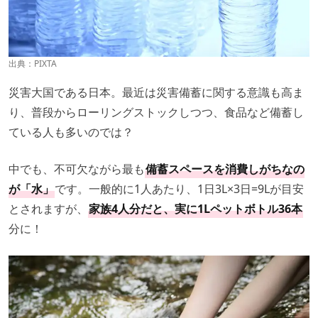
出典：PIXTA
災害大国である日本。最近は災害備蓄に関する意識も高ま
り、普段からローリングストックしつつ、食品など備蓄し
ている人も多いのでは？
中でも、不可欠ながら最も
備蓄スペースを消費しがちなの
が「水」
です。一般的に1人あたり、1日3L×3日=9Lが目安
とされますが、
家族4人分だと、実に1Lペットボトル36本
分に！