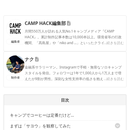
CAMP HACK編集部
月間550万人が訪れる人気No.1キャンプメディア『CAMP
HACK』。累計制作記事本数は10,000本以上。環境省等の行政
編集者
機関、「髙島屋」や「niko and ...」といったクライアントとの
...続きを読む
連携実績多数。また、TBSテレビ『ラヴィット！』等、各メデ
ィアで登壇機会多数の編集部員も所属。
ナク
CAMP HACK編集部のプロフィール
金融系サラリーマン。Instagramで手軽・無骨なソロキャンプ
スタイルを発信。フォロワーは1年で1,000人から1万人まで増
制作者
えたが9割が男性。深刻な女性支持率の低さを抱える。キャン
...続きを読む
プ道具の価格は100円～6万円と幅広く、金額の高い・低いより
も「リーズナブルか」を重視。神奈川在住。
ナクのプロフィール
目次
キャンプでコーヒーは定番だけど…
まずは「サヨウ」を観察してみた