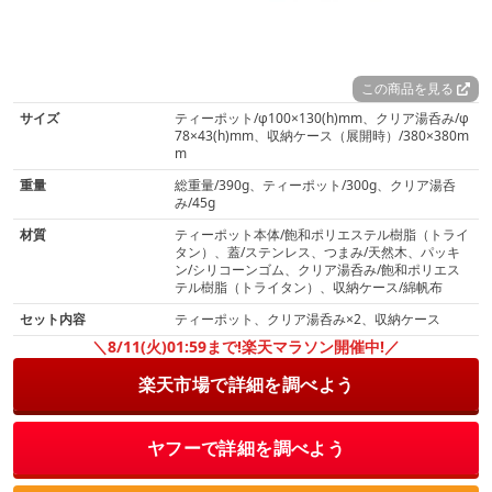
この商品を見る
サイズ
ティーポット/φ100×130(h)mm、クリア湯呑み/φ
78×43(h)mm、収納ケース（展開時）/380×380m
m
重量
総重量/390g、ティーポット/300g、クリア湯呑
み/45g
材質
ティーポット本体/飽和ポリエステル樹脂（トライ
タン）、蓋/ステンレス、つまみ/天然木、パッキ
ン/シリコーンゴム、クリア湯呑み/飽和ポリエス
テル樹脂（トライタン）、収納ケース/綿帆布
セット内容
ティーポット、クリア湯呑み×2、収納ケース
＼8/11(火)01:59まで!楽天マラソン開催中!／
楽天市場で詳細を調べよう
ヤフーで詳細を調べよう