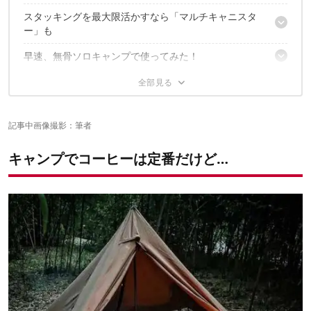
スタッキングを最大限活かすなら「マルチキャニスタ
落としても割れにくいトライタン製
ー」も
茶漉し一体型で省スペース
ランチョンマットとしても使える収納ケース
早速、無骨ソロキャンプで使ってみた！
お茶缶として「サヨウ」にスタッキングできる
少し気になったところ
無骨サイトとの馴染みも上々…？
緑茶ベースのブレンドティーを淹れてみた
無骨キャンプで「サヨウ」は…アリよりのアリ！
勢いに任せると、液だれするかも
記事中画像撮影：筆者
片付けに慣れが必要
あわせて読みたい
キャンプでコーヒーは定番だけど…