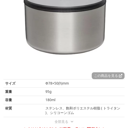
この商品を見る
サイズ
Φ78×50(h)mm
重量
95g
容量
180ml
材質
ステンレス、飽和ポリエステル樹脂 ( トライタン
)、シリコーンゴム
全部見る