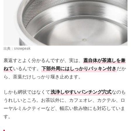
出典：
snowpeak
裏返すとよく分かるんですが、実は、
蓋自体が茶漉しを兼
ねて
いるんです。
下部外周にはしっかりパッキン付き
だか
ら、茶葉だけしっかり堰き止めます。
しかも網状ではなくて
洗浄しやすいパンチング穴式
なのも
うれしいところ。お茶以外に、カフェオレ、カクテル、ロ
ーヤルミルクティーなど、幅広い飲み物にも対応していま
す。