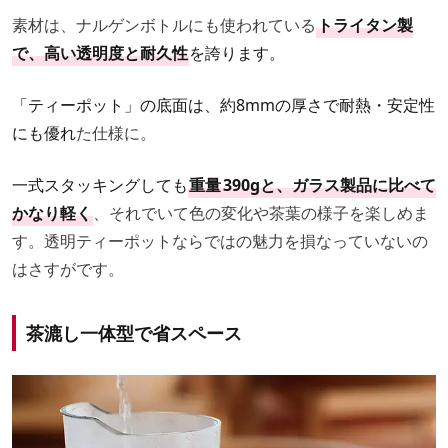
素材は、ナルゲンボトルにも使われている
トライタン製
で、
高い透明度と耐久性
を誇ります。
「ティーポット」の底面は、約8mmの厚さで耐熱・安定性
にも優れ
た仕様に。
一式スタッキングしても
重量
390gと、ガラス製品に比べて
かなり軽
く
、それでいて色の変化や茶葉の様子を楽しめま
す。透明ティーポットならではの魅力を損なっていないの
はさすがです。
茶漉し一体型で省スペース