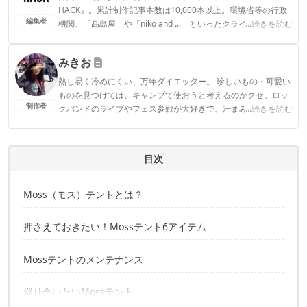
HACK』。累計制作記事本数は10,000本以上。環境省等の行政
編集者
機関、「髙島屋」や「niko and ...」といったクライアントとの
...続きを読む
連携実績多数。また、TBSテレビ『ラヴィット！』等、各メデ
ィアで登壇機会多数の編集部員も所属。
みきお
CAMP HACK編集部のプロフィール
熱し易く冷めにくい、万年ダイエッター。 珍しいもの・可愛い
ものを見つけては、キャンプで使おうと考えるのがクセ。ロッ
制作者
クバンドのライブやフェス参戦が大好きで、汗まみれ血まみれ
...続きを読む
慣れっこ。ライターとして執筆活動を行う一方で、翻訳もひっ
そり修業中。
みきおのプロフィール
目次
Moss（モス）テントとは？
押さえておきたい！Mossテント6アイテム
Mossテントのメンテナンス
巡り合いたいMossテント