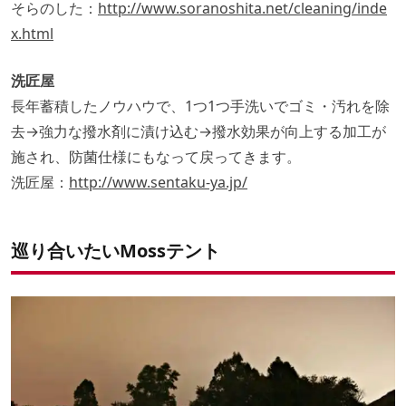
そらのした：
http://www.soranoshita.net/cleaning/inde
x.html
洗匠屋
長年蓄積したノウハウで、1つ1つ手洗いでゴミ・汚れを除
去→強力な撥水剤に漬け込む→撥水効果が向上する加工が
施され、防菌仕様にもなって戻ってきます。
洗匠屋：
http://www.sentaku-ya.jp/
巡り合いたいMossテント