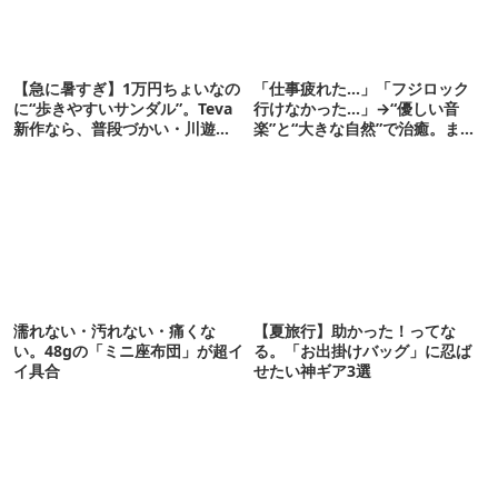
【急に暑すぎ】1万円ちょいなの
「仕事疲れた…」「フジロック
に“歩きやすいサンダル”。Teva
行けなかった…」→“優しい音
新作なら、普段づかい・川遊
楽”と“大きな自然”で治癒。まだ
び・登山もOK！
間に合います。
濡れない・汚れない・痛くな
【夏旅行】助かった！ってな
い。48gの「ミニ座布団」が超イ
る。「お出掛けバッグ」に忍ば
イ具合
せたい神ギア3選