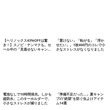
【ヘリノックス43%OFFは驚
「置けない」「転がる」「浮か
き！】スノピ・テンマクも。セ
せたい」。1枚400円のコレで小
ール中の「見逃せないキャンプ
さなストレスがなくなりました
道具」12選
電池なしで10時間発光。しかも
「準備不足だった…」夏キャン
超防水。このキーホルダーで、
プの“絶望”を防ぐ虫よけアイテ
小さなストレスが減りました
ム14選