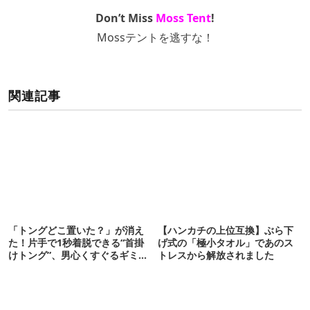
Don’t Miss
Moss Tent
!
Mossテントを逃すな！
関連記事
「トングどこ置いた？」が消え
【ハンカチの上位互換】ぶら下
た！片手で1秒着脱できる“首掛
げ式の「極小タオル」であのス
けトング”、男心くすぐるギミッ
トレスから解放されました
クが最高だった