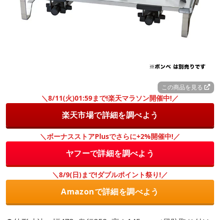
この商品を見る
＼8/11(火)01:59まで!楽天マラソン開催中!／
楽天市場で詳細を調べよう
＼ボーナスストアPlusでさらに+2%開催中!／
ヤフーで詳細を調べよう
＼8/9(日)まで!ダブルポイント祭り!／
Amazonで詳細を調べよう