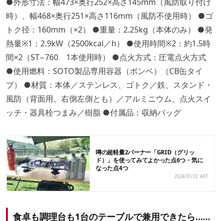
●外形寸法：幅473×奥行252×高さ145mm（風防取り付け
時）、幅468×奥行251×高さ116mm（風防不使用時） ●ゴ
トク径：160mm（×2） ●重量：2.25kg（本体のみ） ●発
熱量※1：2.9kW（2500kcal／h） ●使用時間※2：約1.5時
間×2（ST−760 1本使用時） ●点火方式：圧電点火方式
●使用燃料：SOTO製品専用容器（ボンベ）（CB缶タイ
プ） ●材質：本体／ステンレス、ゴトク／鉄、スタンド・
風防（背面用、右側左側とも）／アルミニウム、点火スイ
ッチ・器具栓つまみ／樹脂 ●付属品：収納バッグ
噂の超軽量2バーナー「GRID（グリッ
ド）」を使ってみてよかった点6つ・気に
なった点4つ
2024/01/22
AKT
食卓も調理台も1台のテーブルで兼用できたら……