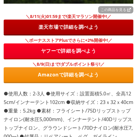
この商品を見る
＼8/11(火)01:59まで!楽天マラソン開催中!／
楽天市場で詳細を調べよう
＼ボーナスストアPlusでさらに+2%開催中!／
ヤフーで詳細を調べよう
＼8/9(日)まで!ダブルポイント祭り!／
Amazonで詳細を調べよう
●使用人数：2-3人 ●使用サイズ：設置面積5.0㎡、全高12
5cm/インナーテント102cm ●収納サイズ：23ｘ32ｘ40cm
●重量：5.2kg ●素材：フライシート/75Dリップストップ
ナイロン(耐水圧5,000mm)、インナーテント/40Dリップス
トップナイロン、グラウンドシート/70Dナイロン(耐水圧7,
000㎜) ●付属品：リペアシート、ペグ、ガイライン