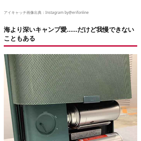
ミニマルだけどマルチに使えるバーナーがあれば……
食卓も調理台も1台のテーブルで兼用できたら……
アイキャッチ画像出典：Instagram by
@erifonline
寒冷地でも強く安定した火力があれば……
アウトドアでも温かいお湯が使えたら……
海より深いキャンプ愛……だけど我慢できない
こともある