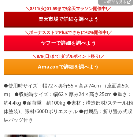
この商品を見る
＼8/11(火)01:59まで!楽天マラソン開催中!／
楽天市場で詳細を調べよう
＼ボーナスストアPlusでさらに+2%開催中!／
ヤフーで詳細を調べよう
＼8/9(日)まで!ダブルポイント祭り!／
Amazonで詳細を調べよう
●使用時サイズ：幅72 × 奥行55 × 高さ74cm （座面高50c
m） ●収納時サイズ：幅62 × 厚み24 × 高さ25cm ●重さ：
約4.4kg ●耐荷重：約100kg ●素材：構造部材/スチール(粉
体塗装)、張材/600Dポリエステル ●付属品：折り畳み式収
納バッグ付き