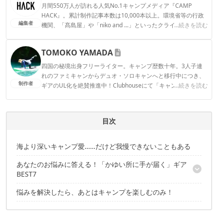
月間550万人が訪れる人気No.1キャンプメディア『CAMP
HACK』。累計制作記事本数は10,000本以上。環境省等の行政
編集者
機関、「髙島屋」や「niko and ...」といったクライアントとの
...続きを読む
連携実績多数。また、TBSテレビ『ラヴィット！』等、各メデ
ィアで登壇機会多数の編集部員も所属。
TOMOKO YAMADA
CAMP HACK編集部のプロフィール
四国の秘境出身フリーライター。キャンプ歴数十年。3人子連
れのファミキャンからデュオ・ソロキャンへと移行中につき、
制作者
ギアのUL化を絶賛推進中！Clubhouseにて「キャンパーさんよ
...続きを読む
ってらっしゃい！」モデレーターやってます。よってらっしゃ
い〜！ Instagram：@tomokoyamada76
TOMOKO YAMADAのプロフィール
目次
海より深いキャンプ愛……だけど我慢できないこともある
あなたのお悩みに答える！「かゆい所に手が届く」ギア
BEST7
悩みを解決したら、あとはキャンプを楽しむのみ！
キャンプではなるべく座ったまま作業したい……
シュラフってダウンがどうしても偏ってしまう……
エアーテントって便利だけど耐久性が不安……