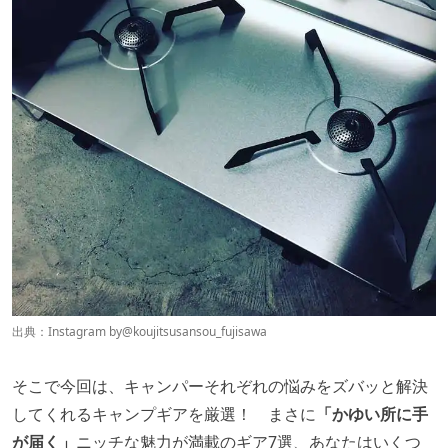
出典：Instagram by
@koujitsusansou_fujisawa
そこで今回は、キャンパーそれぞれの悩みをズバッと解決
してくれるキャンプギアを厳選！ まさに
「かゆい所に手
が届く」
ニッチな魅力が満載のギア7選、あなたはいくつ