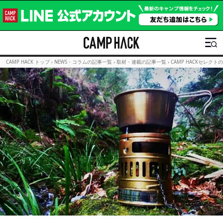
CAMP HACK トップ
›
NEWS・コラムの記事一覧
›
取材・連載の記事一覧
›
CAMP HACKセレクト