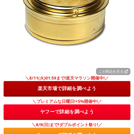
この商品を見る
＼8/11(火)01:59まで!楽天マラソン開催中!／
楽天市場で詳細を調べよう
＼プレミアムな日曜日!+5%開催中!／
ヤフーで詳細を調べよう
＼8/9(日)まで!ダブルポイント祭り!／