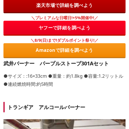
楽天市場で詳細を調べよう
＼プレミアムな日曜日!+5%開催中!／
ヤフーで詳細を調べよう
＼8/9(日)まで!ダブルポイント祭り!／
Amazonで詳細を調べよう
武井バーナー パープルストーブ301Aセット
●サイズ：:16×33cm ●重量：約1.8kg ●容量:1.2リットル
●連続燃焼時間:約5時間
トランギア アルコールバーナー