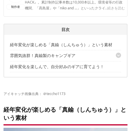
HACK』。累計制作記事本数は10,000本以上。環境省等の行政
制作者
機関、「髙島屋」や「niko and ...」といったクライアントとの
...続きを読む
連携実績多数。また、TBSテレビ『ラヴィット！』等、各メデ
ィアで登壇機会多数の編集部員も所属。
CAMP HACK編集部のプロフィール
目次
経年変化が楽しめる「真鍮（しんちゅう）」という素材
雰囲気抜群！真鍮製のキャンプギア
経年変化を楽しんで、自分好みのギアに育てよう！
UCO キャンドルランタン[ブラス]
ペトロマックス HK500
オプティマス No.123R スベア
武井バーナー パープルストーブ
トランギア アルコールバーナー
アイキャッチ画像出典： ＠
teccho1173
エスビット アルコールバーナー
ユニフレーム UFシェラカップ ブラス
経年変化が楽しめる「真鍮（しんちゅう）」と
キャプテンスタッグ 真鍮製 シェラスタッキングカップ320mL
モンロ ティーテーブル
いう素材
Lue スポーク