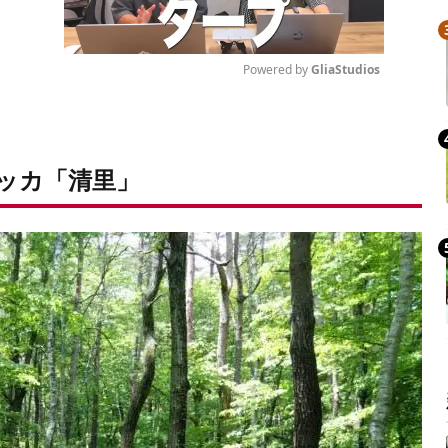
Powered by 
GliaStudios
Mute
ッカ「清里」