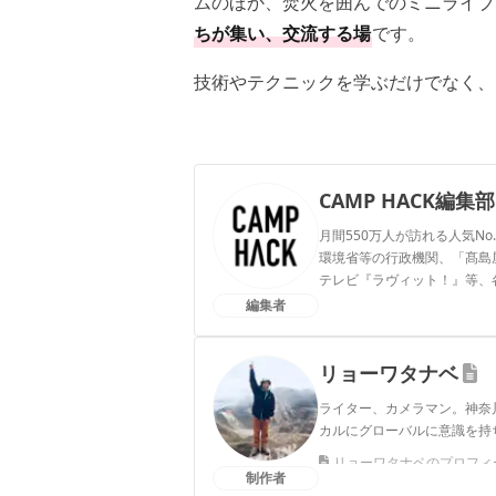
ムのほか、焚火を囲んでのミニライブ
ちが集い、交流する場
です。
技術やテクニックを学ぶだけでなく、
CAMP HACK編集部
月間550万人が訪れる人気No
環境省等の行政機関、「髙島屋」
テレビ『ラヴィット！』等、
編集者
CAMP HACK編集部のプ
リョーワタナベ
ライター、カメラマン。神奈
カルにグローバルに意識を持
リョーワタナベのプロフィ
制作者