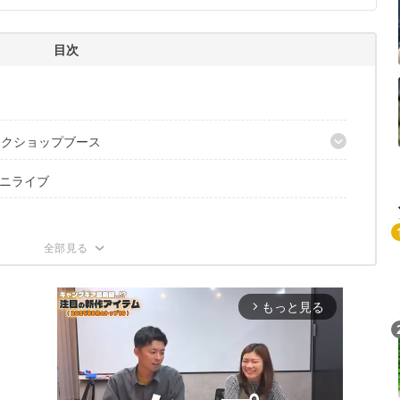
目次
ークショップブース
ニライブ
技法「ぶり縄体験」
もっと見る
arrow_forward_ios