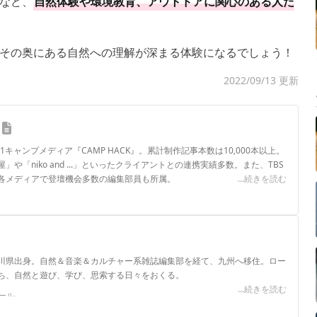
など、
自然体験や環境教育、アウトドアに関心のある人た
その奥にある自然への理解が深まる体験になるでしょう！
2022/09/13 更新
.1キャンプメディア『CAMP HACK』。累計制作記事本数は10,000本以上。
や「niko and ...」といったクライアントとの連携実績多数。また、TBS
各メディアで登壇機会多数の編集部員も所属。
...続きを読む
ロフィール
川県出身。自然＆音楽＆カルチャー系雑誌編集部を経て、九州へ移住。ロー
ち、自然と遊び、学び、思索する日々をおくる。
...続きを読む
ール