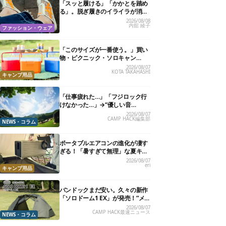
「スッと履ける」「かかとを踏め
る」。脱ぎ履きのイライラが消え
る快適“スニーカーサンダル”6選
2026/08/08
内舘 綾子
ファッション・ウェア
「このサイズが一番使う。」買い
物・ピクニック・ソロキャン
に“ちょうどいい”小型クーラーボ
2026/08/07
KOTA TAKAHASHI
ックス13選
キャンプ用品
「仕事疲れた…」「フジロック行
けなかった…」→“優しい音
楽”と“大きな自然”で治癒。まだ間
2026/08/07
CAMP HACK編集部
に合います。
NEWS・コラム
ポータブルエアコンの進化が凄す
ぎる！「暑すぎて無理」な夏キャ
ンプを激変させる最新5選
2026/08/07
eri
キャンプ用品
バンドックまだ安い。久々の新作
「ソロドーム1 EX」が発売！“メ
ッシュインナー”だけでも使える
2026/08/07
CAMP HACK最速ニュース
よ【防災も◎】
NEWS・コラム