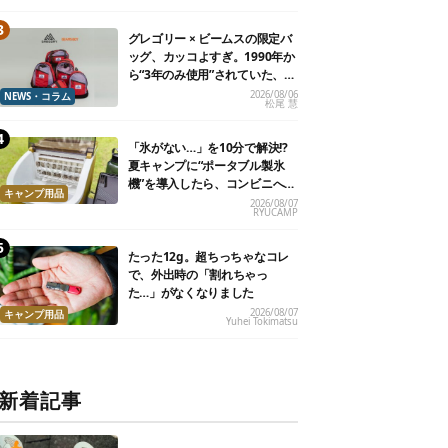
グレゴリー × ビームスの限定バ
ッグ、カッコよすぎ。1990年か
ら“3年のみ使用”されていた、紫
タグが復活
2026/08/06
NEWS・コラム
松尾 慧
「氷がない…」を10分で解決!?
夏キャンプに“ポータブル製氷
機”を導入したら、コンビニへ走
キャンプ用品
る必要がなくなった
2026/08/07
RYUCAMP
たった12g。超ちっちゃなコレ
で、外出時の「割れちゃっ
た…」がなくなりました
2026/08/07
キャンプ用品
Yuhei Tokimatsu
新着記事