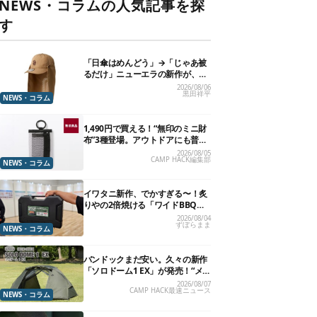
NEWS・コラムの人気記事を探
す
「日傘はめんどう」→「じゃあ被
るだけ」ニューエラの新作が、真
夏に照準合わせてます
2026/08/06
黒田祥平
NEWS・コラム
1,490円で買える！“無印のミニ財
布”3種登場。アウトドアにも普段
使いにもいいかも
2026/08/05
CAMP HACK編集部
NEWS・コラム
イワタニ新作、でかすぎる〜！炙
りやの2倍焼ける「ワイドBBQグ
リル」で“豪快焼肉”できるよ【再
2026/08/04
ずぼらまま
販開始】
NEWS・コラム
バンドックまだ安い。久々の新作
「ソロドーム1 EX」が発売！“メ
ッシュインナー”だけでも使える
2026/08/07
CAMP HACK最速ニュース
よ【防災も◎】
NEWS・コラム