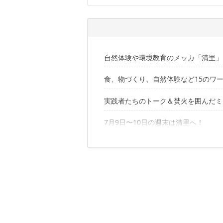
自然体験や環境教育のメッカ「清里」
食、物づくり、自然体験など15のワ
実践者たちのトーク＆焚火を囲んだミ
長野修平with UPI ワークショップ
棒とロープでどこまでも!? 森の伝統
羊毛で糸を紡ぐ
7月9日〜10日の週末は清里へ！
森に寝転ぶコンサート