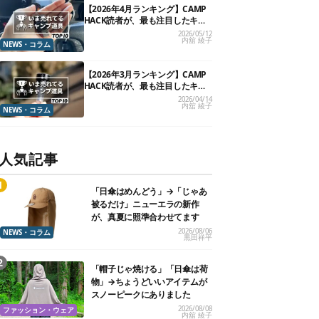
【2026年4月ランキング】CAMP
HACK読者が、最も注目したキャ
ンプ道具TOP10
2026/05/12
内舘 綾子
NEWS・コラム
【2026年3月ランキング】CAMP
HACK読者が、最も注目したキャ
ンプ道具TOP10
2026/04/14
内舘 綾子
NEWS・コラム
人気記事
「日傘はめんどう」→「じゃあ
被るだけ」ニューエラの新作
が、真夏に照準合わせてます
2026/08/06
NEWS・コラム
黒田祥平
「帽子じゃ焼ける」「日傘は荷
物」→ちょうどいいアイテムが
スノーピークにありました
2026/08/08
ファッション・ウェア
内舘 綾子