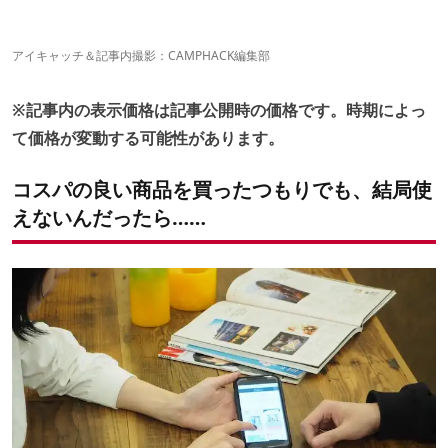
動画で詳しくレビューをチェック
優れた携帯性は、収納時以外にもこんなメリットが！
【耳よりお得情報】楽天スーパーSALE開催中
②ネイチャーハイク「折り畳み布バケツ」
ソロにもファミリーにも◎使い勝手のいい絶妙なサイズ感！
アイキャッチ＆記事内撮影：CAMPHACK編集部
こんな使い方もアリ？！
b.c.l「フォーダブルチェア（23cm）」
※記事内の表示価格は記事公開時の価格です。時期によっ
片手でサット組み立てられる
優れた安定感！耐久性もバツグンです
て価格が変動する可能性があります。
最高の使い方、見つけました！
④東和コーポレーション「EXTRAGUARD TAKIBI EG-012」
コスパの良い商品を買ったつもりでも、結局使
しっかりとしたタフな作り
生地が柔らかいから作業しやすい！
えないんだったら……
⑤オレゴニアンキャンパーの「テントイン ポップアップ トラッ
シュボックス」
ゴミ袋の分別が可能！
持ち運び便利！アイデア次第でいろんな使い方ができそう
⑥松野屋「アルマイトちゃぶ台」
申し分のない、優れた携帯性
御座敷からロースタイルにハマる、ミニマム設計
アルミ製なので、手入れが容易！
⑦BRITA「fill&go Active」
水道水が美味しくなる
コップ付きが、これまた良い！