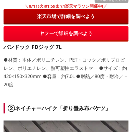
＼8/11(火)01:59まで!楽天マラソン開催中!／
楽天市場で詳細を調べよう
ヤフーで詳細を調べよう
バンドック FDジャグ 7L
●材質：本体／ポリエチレン、PET・コック／ポリプロピ
レン、ポリエチレン、熱可塑性エラストマー ●サイズ：約
420×150×320mm ●容量：約7.0L ●耐熱／80度・耐冷／－
20度
②ネイチャーハイク「折り畳み布バケツ」