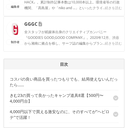
HACK』。累計制作記事本数は10,000本以上。環境省等の行政
編集者
機関、「髙島屋」や「niko and ...」といったクライアントとの
...続きを読む
連携実績多数。また、TBSテレビ『ラヴィット！』等、各メデ
ィアで登壇機会多数の編集部員も所属。
GGGC
CAMP HACK編集部のプロフィール
全スタッフが紙媒体出身のクリエイティブカンパニー
『GOODIES GOOD,GOOD COMPANY.』。2020年12月、渋谷
制作者
から湘南に拠点を移し、サーフ誌の編集からブランドデザイン
...続きを読む
やWEBサイト・コンテンツ制作、イラストなど、さまざまな業
務を兼任。「おまけ」「お楽しみ」を意味する“GOODIES（グ
ッディーズ）”な精神で、読者の皆さまに「ギフト」となるコン
目次
テンツをお届けできれば幸いです。
GGGCのプロフィール
コスパの良い商品を買ったつもりでも、結局使えないんだっ
たら……
きむ23の買って良かったキャンプ道具8選【500円〜
4,000円台】
4,000円以下で買える激安なのに、そのすべてが”ヘビロ
①携帯性に優れたバンドック「FDジャグ7L」
テ”で活躍！
使い勝手に優れたコンパクト設計が◎
しっかりと自立する”舟型”構造