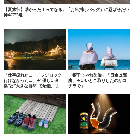
【夏旅行】助かった！ってなる。「お出掛けバッグ」に忍ばせたい
神ギア3選
「仕事疲れた…」「フジロック
「帽子じゃ無防備」「日傘は邪
行けなかった…」→“優しい音
魔」→いいとこ取りしたのがコ
楽”と“大きな自然”で治癒。まだ
チラです
間に合います。