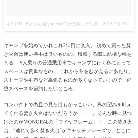
🌿Y U R I E🌿さん(@yuriexx67)が投稿した写真
–
2016 7月 26 8:33午後 PDT
キャンプを始めてかれこれ3年目に突入。 初めて買った焚
き火台は使い勝手は良いものの、積載する際に結構な幅を
とる。 5人乗りの普通乗用車でキャンプに行く私にとって
スペースは貴重なもの。 これから冬をむかえるにあたり、
ストーブや毛布など嵩張るものが多くなっていくので、尚
更スペースを節約したいところ。
コンパクトで尚且つ見た目もかっこいい、私の望みを叶え
てくれる焚き火台はないだろうか・・・。そんな時に見つ
けたのがMONORALの「ワイヤフレーム」！！この焚き火
台、“連れて歩く焚き火台”がキャッチフレーズで、どこに