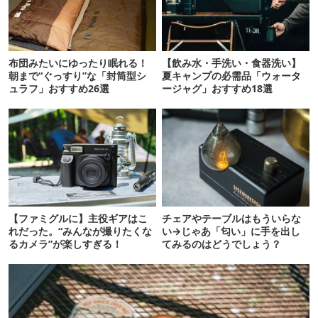
布団みたいにゆったり眠れる！
【飲み水・手洗い・食器洗い】
朝まで“ぐっすり”な「封筒型シ
夏キャンプの必需品「ウォータ
ュラフ」おすすめ26選
ージャグ」おすすめ18選
【ファミグルに】主役ギアはこ
チェアやテーブルはもういらな
れだった。“みんなが撮りたくな
い→じゃあ「匂い」に手を出し
るカメラ”が楽しすぎる！
てみるのはどうでしょう？