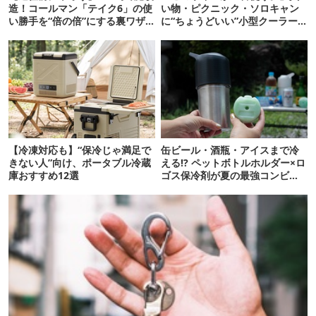
造！コールマン「テイク6」の使
い物・ピクニック・ソロキャン
い勝手を“倍の倍”にする裏ワザ6
に“ちょうどいい”小型クーラー
連発
ボックス13選
【冷凍対応も】“保冷じゃ満足で
缶ビール・酒瓶・アイスまで冷
きない人”向け、ポータブル冷蔵
える!? ペットボトルホルダー×ロ
庫おすすめ12選
ゴス保冷剤が夏の最強コンビだ
った