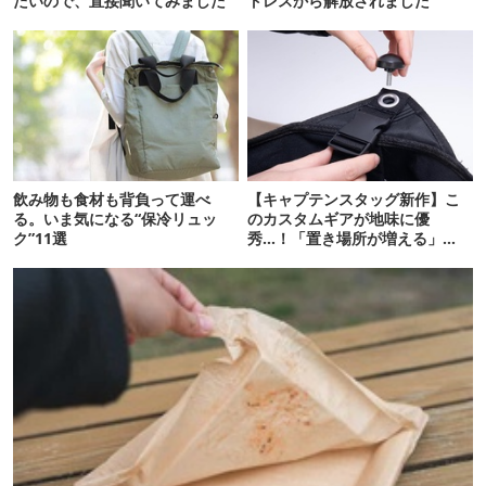
たいので、直接聞いてみました
トレスから解放されました
飲み物も食材も背負って運べ
【キャプテンスタッグ新作】こ
る。いま気になる“保冷リュッ
のカスタムギアが地味に優
ク”11選
秀…！「置き場所が増える」
「荷物が落ちない」