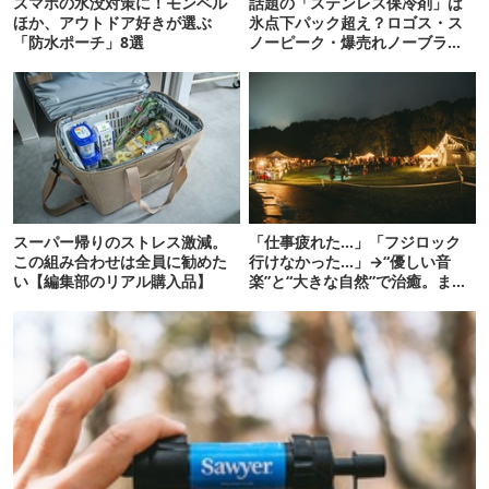
スマホの水没対策に！モンベル
話題の「ステンレス保冷剤」は
ほか、アウトドア好きが選ぶ
氷点下パック超え？ロゴス・ス
「防水ポーチ」8選
ノーピーク・爆売れノーブラン
ド品を比べてみた
スーパー帰りのストレス激減。
「仕事疲れた…」「フジロック
この組み合わせは全員に勧めた
行けなかった…」→“優しい音
い【編集部のリアル購入品】
楽”と“大きな自然”で治癒。まだ
間に合います。