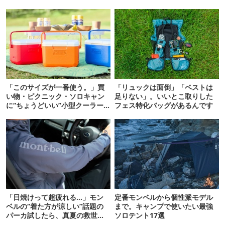
「このサイズが一番使う。」買
「リュックは面倒」「ベストは
い物・ピクニック・ソロキャン
足りない」。いいとこ取りした
に“ちょうどいい”小型クーラー
フェス特化バッグがあるんです
ボックス13選
「日焼けって超疲れる…」モン
定番モンベルから個性派モデル
ベルの“着た方が涼しい”話題の
まで。キャンプで使いたい最強
パーカ試したら、真夏の救世主
ソロテント17選
だった