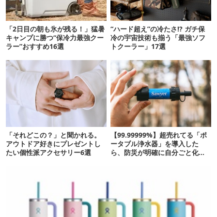
「2日目の朝も氷が残る！」猛暑
“ハード超え”の冷たさ!? ガチ保
キャンプに勝つ“保冷力最強クー
冷の宇宙技術も揃う「最強ソフ
ラー”おすすめ16選
トクーラー」17選
「それどこの？」と聞かれる。
【99.99999%】超売れてる「ポ
アウトドア好きにプレゼントし
ータブル浄水器」を導入した
たい個性派アクセサリー6選
ら、防災が明確に自分ごと化し
た