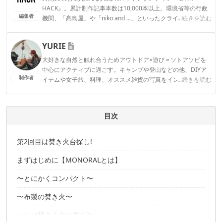
HACK』。累計制作記事本数は10,000本以上。環境省等の行政
編集者
機関、「髙島屋」や「niko and ...」といったクライアントとの
...続きを読む
連携実績多数。また、TBSテレビ『ラヴィット！』等、各メデ
ィアで登壇機会多数の編集部員も所属。
YURIE
CAMP HACK編集部のプロフィール
大好きな自然と触れ合うためアウトドア×遊び＝ソトアソビを
中心にアクティブに過ごす。キャンプや登山などの他、DIYア
制作者
イテムや女子旅、料理、オススメ雑貨の写真をインスタグラム
...続きを読む
で発信中。
YURIEのプロフィール
目次
第2回目は焚き火台探し!
まずはじめに【MONORALとは】
〜とにかくコンパクト〜
〜布製の焚き火〜
〜なぜ焚き火台に布を?〜