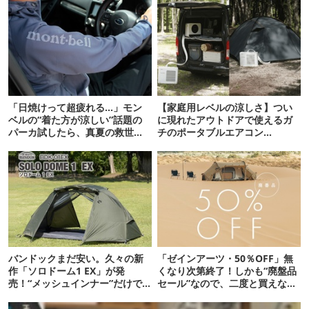
「日焼けって超疲れる…」モン
【家庭用レベルの涼しさ】つい
ベルの“着た方が涼しい”話題の
に現れたアウトドアで使えるガ
パーカ試したら、真夏の救世主
チのポータブルエアコン
だった
「Suzune」最速レビュー
バンドックまだ安い。久々の新
「ゼインアーツ・50％OFF」無
作「ソロドーム1 EX」が発
くなり次第終了！しかも“廃盤品
売！“メッシュインナー”だけで
セール”なので、二度と買えない
も使えるよ【防災も◎】
かも【8月4日から】