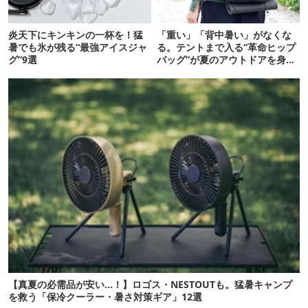
炎天下にキンキンの一杯を！猛
「重い」「背中暑い」がなくな
暑でも氷が残る“最強アイスジャ
る。テントまで入る“革命ヒップ
グ”9選
バッグ”が夏のアウトドアを身軽
にしてくれた
【真夏の必需品が安い…！】ロゴス・NESTOUTも。猛暑キャンプ
を救う「保冷クーラー・暑さ対策ギア」12選