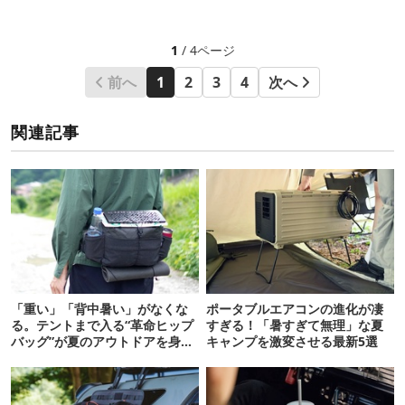
1
/ 4ページ
前へ
1
2
3
4
次へ
関連記事
「重い」「背中暑い」がなくな
ポータブルエアコンの進化が凄
る。テントまで入る“革命ヒップ
すぎる！「暑すぎて無理」な夏
バッグ”が夏のアウトドアを身軽
キャンプを激変させる最新5選
にしてくれた