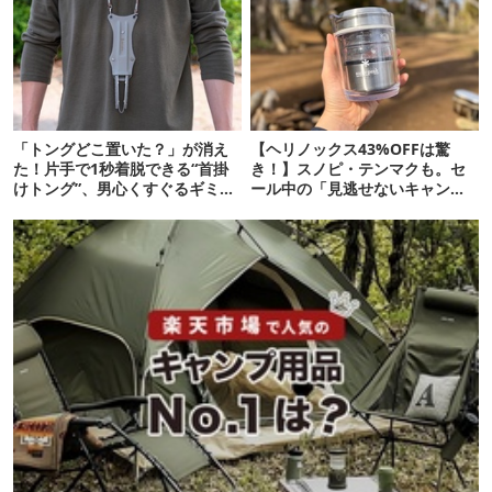
「トングどこ置いた？」が消え
【ヘリノックス43%OFFは驚
た！片手で1秒着脱できる“首掛
き！】スノピ・テンマクも。セ
けトング”、男心くすぐるギミッ
ール中の「見逃せないキャンプ
クが最高だった
道具」12選