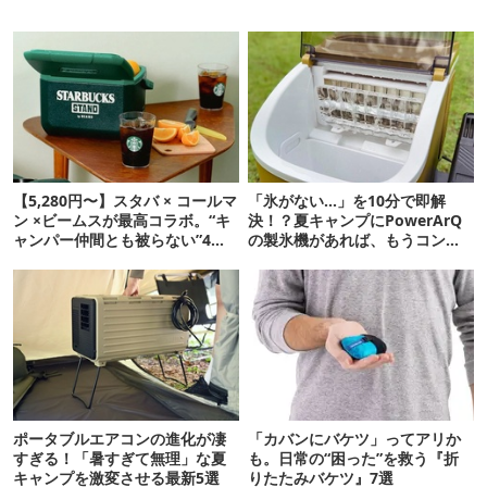
【5,280円〜】スタバ × コールマ
「氷がない…」を10分で即解
ン ×ビームスが最高コラボ。“キ
決！？夏キャンプにPowerArQ
ャンパー仲間とも被らない”4ア
の製氷機があれば、もうコンビ
イテムを発表
ニ走らなくていいぞ
ポータブルエアコンの進化が凄
「カバンにバケツ」ってアリか
すぎる！「暑すぎて無理」な夏
も。日常の“困った”を救う『折
キャンプを激変させる最新5選
りたたみバケツ』7選