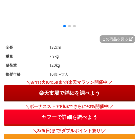
この商品を見る
全長
132cm
重量
7.9kg
耐荷重
120kg
推奨年齢
10歳〜大人
＼8/11(火)01:59まで!楽天マラソン開催中!／
楽天市場で詳細を調べよう
＼ボーナスストアPlusでさらに+2%開催中!／
ヤフーで詳細を調べよう
＼8/9(日)まで!ダブルポイント祭り!／