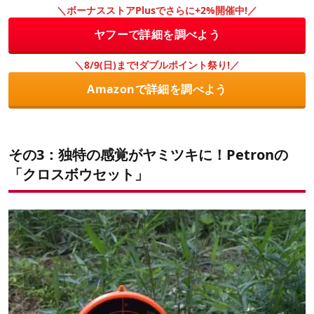
＼ボーナスストアPlusでさらに+2%開催中!／
ヤフーで詳細を調べよう
＼8/9(日)まで!ダブルポイント祭り!／
Amazonで詳細を調べよう
その3：独特の感覚がヤミツキに！Petronの
「クロスボウセット」