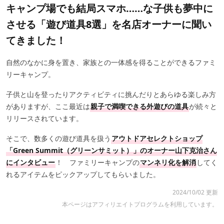
キャンプ場でも結局スマホ……な子供も夢中に
させる「遊び道具8選」を名店オーナーに聞い
てきました！
自然のなかに身を置き、家族との一体感を得ることができるファミ
リーキャンプ。
子供と山を登ったりアクティビティに挑んだりとあらゆる楽しみ方
がありますが、ここ最近は
親子で満喫できる外遊びの道具
が続々と
リリースされています。
そこで、数多くの遊び道具を扱う
アウトドアセレクトショップ
「Green Summit（グリーンサミット）」のオーナー山下克治さん
にインタビュー
！ ファミリーキャンプの
マンネリ化を解消
してく
れるアイテムをピックアップしてもらいました。
2024/10/02 更新
本ページはアフィリエイトプログラムを利用しています。