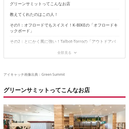
グリーンサミットってこんなお店
教えてくれたのはこの人！
その1：オフロードでもスイスイ！K-BIKEの「オフロードキ
ックボード」
その2：とにかく風に強い！Talbot-Torroの「アウトドアバ
トミントン」
その3：独特の感覚がヤミツキに！Petronの「クロスボウセ
ット」
その4：みんなで遊べるミニサイズ！tacticの「モルック ミ
アイキャッチ画像出典：
Green Summit
ニ」
グリーンサミットってこんなお店
その5：スマホと接続で超便利!? CELESTRONの「天体望遠
鏡」
その6：カスタムで遊び方無限大！Slackersの「スイングラ
イン」
その7：外す戻すの楽しい時間を共有！はずるの「キャスト