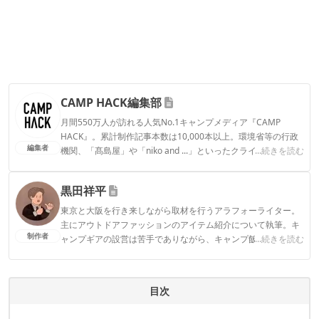
CAMP HACK編集部
月間550万人が訪れる人気No.1キャンプメディア『CAMP
HACK』。累計制作記事本数は10,000本以上。環境省等の行政
編集者
機関、「髙島屋」や「niko and ...」といったクライアントとの
...続きを読む
連携実績多数。また、TBSテレビ『ラヴィット！』等、各メデ
ィアで登壇機会多数の編集部員も所属。
黒田祥平
CAMP HACK編集部のプロフィール
東京と大阪を行き来しながら取材を行うアラフォーライター。
主にアウトドアファッションのアイテム紹介について執筆。キ
制作者
ャンプギアの設営は苦手でありながら、キャンプ飯を平らげる
...続きを読む
のは得意。趣味は日本各地で仕入れた地酒を夜な夜なちびちび
と嗜むこと。
黒田祥平のプロフィール
目次