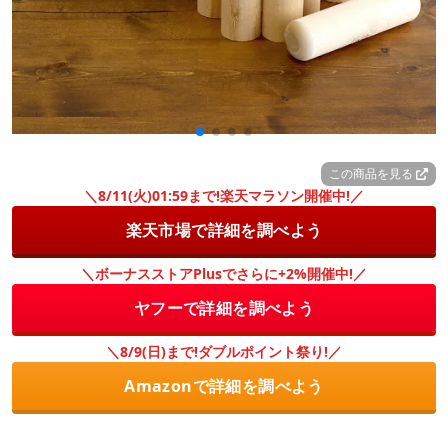
この商品を見る
＼8/11(火)01:59まで!楽天マラソン開催中!／
楽天市場で詳細を調べよう
＼ボーナスストアPlusでさらに+2%開催中!／
ヤフーで詳細を調べよう
＼8/9(日)まで!ダブルポイント祭り!／
Amazonで詳細を調べよう