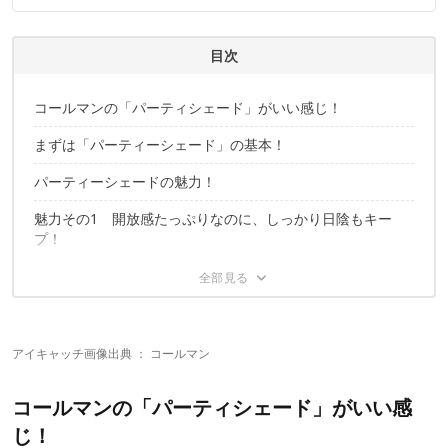
連携実績多数。また、TBSテレビ『ラヴィット！』等、各メデ
ィアで登壇機会多数の編集部員も所属。
CAMP HACK編集部のプロフィール
目次
コールマンの「パーティシェード」がいい感じ！
まずは「パーティーシェード」の基本！
パーティーシェードの魅力！
魅力その1 開放感たっぷりなのに、しっかり日陰もキー
プ！
魅力その2 拡張性の高さが凄まじい！
魅力その3 設営簡単！15分ほどで完了！
パーティーシェードの気になる点
アイキャッチ画像出典 ：
コールマン
アイデア＆オプションでぐぐっと広がる！
コールマンの「パーティシェード」がいい感
じ！