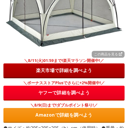
この商品を見る
＼8/11(火)01:59まで!楽天マラソン開催中!／
楽天市場で詳細を調べよう
＼ボーナスストアPlusでさらに+2%開催中!／
ヤフーで詳細を調べよう
＼8/9(日)まで!ダブルポイント祭り!／
Amazonで詳細を調べよう
●サイズ：約295×295×205（h）cm（使用時） ●重量：約