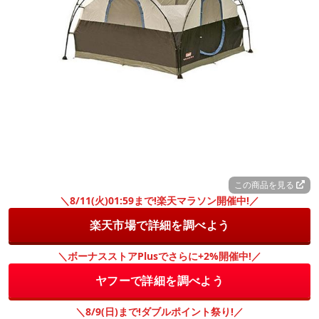
この商品を見る
＼8/11(火)01:59まで!楽天マラソン開催中!／
楽天市場で詳細を調べよう
＼ボーナスストアPlusでさらに+2%開催中!／
ヤフーで詳細を調べよう
＼8/9(日)まで!ダブルポイント祭り!／