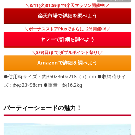
＼8/11(火)01:59まで!楽天マラソン開催中!／
楽天市場で詳細を調べよう
＼ボーナスストアPlusでさらに+2%開催中!／
ヤフーで詳細を調べよう
＼8/9(日)まで!ダブルポイント祭り!／
Amazonで詳細を調べよう
●使用時サイズ：約360×360×218（h）cm ●収納時サイ
ズ：約φ23×98cm ●重量：約16.2kg
パーティーシェードの魅力！