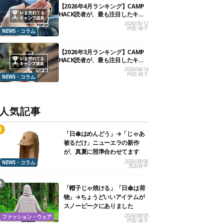
【2026年4月ランキング】CAMP
HACK読者が、最も注目したキャ
ンプ道具TOP10
2026/05/12
内舘 綾子
NEWS・コラム
【2026年3月ランキング】CAMP
HACK読者が、最も注目したキャ
ンプ道具TOP10
2026/04/14
内舘 綾子
NEWS・コラム
人気記事
「日傘はめんどう」→「じゃあ
被るだけ」ニューエラの新作
が、真夏に照準合わせてます
2026/08/06
NEWS・コラム
黒田祥平
「帽子じゃ焼ける」「日傘は荷
物」→ちょうどいいアイテムが
スノーピークにありました
2026/08/05
ファッション・ウェア
内舘 綾子