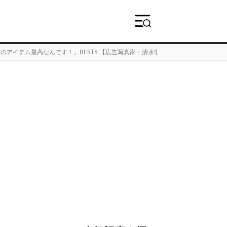
のアイテム最高なんです！」BEST5 【広告写真家・清水壱星さん編】