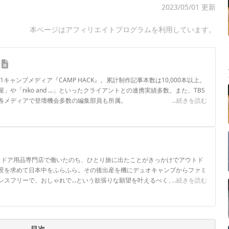
2023/05/01 更新
本ページはアフィリエイトプログラムを利用しています。
.1キャンプメディア『CAMP HACK』。累計制作記事本数は10,000本以上。
や「niko and ...」といったクライアントとの連携実績多数。また、TBS
各メディアで登壇機会多数の編集部員も所属。
...続きを読む
ロフィール
ウトドア用品専門店で働いたのち、ひとり旅に出たことがきっかけでアウトド
景を求めて日本中をふらふら。その後出産を機にデュオキャンプからファミ
レスフリーで、おしゃれで…という欲張りな願望を叶えるべく、キャンプギ
...続きを読む
目次