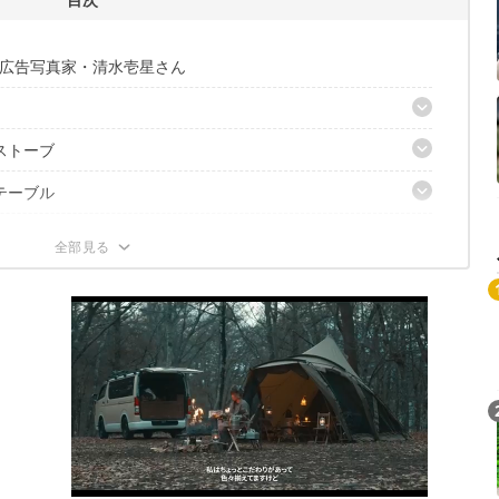
広告写真家・清水壱星さん
ストーブ
テーブル
ve 2.0」
＋ブラックマルチプレート」
チェット 413」