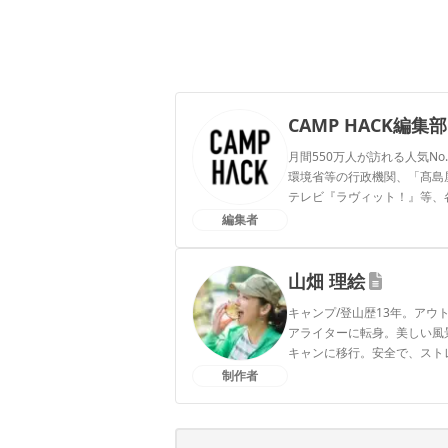
CAMP HACK編集部
月間550万人が訪れる人気No
環境省等の行政機関、「髙島屋」
テレビ『ラヴィット！』等、
編集者
CAMP HACK編集部のプ
山畑 理絵
キャンプ/登山歴13年。ア
アライターに転身。美しい風
キャンに移行。安全で、スト
アをアプデ中。1児の母。
制作者
山畑 理絵のプロフィール