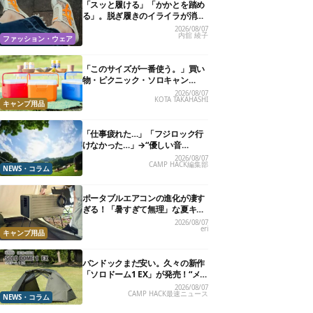
「スッと履ける」「かかとを踏め
る」。脱ぎ履きのイライラが消え
る快適“スニーカーサンダル”6選
2026/08/07
内舘 綾子
ファッション・ウェア
「このサイズが一番使う。」買い
物・ピクニック・ソロキャン
に“ちょうどいい”小型クーラーボ
2026/08/07
KOTA TAKAHASHI
ックス13選
キャンプ用品
「仕事疲れた…」「フジロック行
けなかった…」→“優しい音
楽”と“大きな自然”で治癒。まだ間
2026/08/07
CAMP HACK編集部
に合います。
NEWS・コラム
ポータブルエアコンの進化が凄す
ぎる！「暑すぎて無理」な夏キャ
ンプを激変させる最新5選
2026/08/07
eri
キャンプ用品
バンドックまだ安い。久々の新作
「ソロドーム1 EX」が発売！“メ
ッシュインナー”だけでも使える
2026/08/07
CAMP HACK最速ニュース
よ【防災も◎】
NEWS・コラム