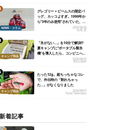
グレゴリー × ビームスの限定バ
ッグ、カッコよすぎ。1990年か
ら“3年のみ使用”されていた、紫
タグが復活
2026/08/06
NEWS・コラム
松尾 慧
「氷がない…」を10分で解決!?
夏キャンプに“ポータブル製氷
機”を導入したら、コンビニへ走
キャンプ用品
る必要がなくなった
2026/08/07
RYUCAMP
たった12g。超ちっちゃなコレ
で、外出時の「割れちゃっ
た…」がなくなりました
2026/08/07
キャンプ用品
Yuhei Tokimatsu
新着記事