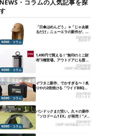
NEWS・コラムの人気記事を探
す
「日傘はめんどう」→「じゃあ被
るだけ」ニューエラの新作が、真
夏に照準合わせてます
2026/08/06
黒田祥平
NEWS・コラム
1,490円で買える！“無印のミニ財
布”3種登場。アウトドアにも普段
使いにもいいかも
2026/08/05
CAMP HACK編集部
NEWS・コラム
イワタニ新作、でかすぎる〜！炙
りやの2倍焼ける「ワイドBBQグ
リル」で“豪快焼肉”できるよ【再
2026/08/04
ずぼらまま
販開始】
NEWS・コラム
バンドックまだ安い。久々の新作
「ソロドーム1 EX」が発売！“メ
ッシュインナー”だけでも使える
2026/08/07
CAMP HACK最速ニュース
よ【防災も◎】
NEWS・コラム