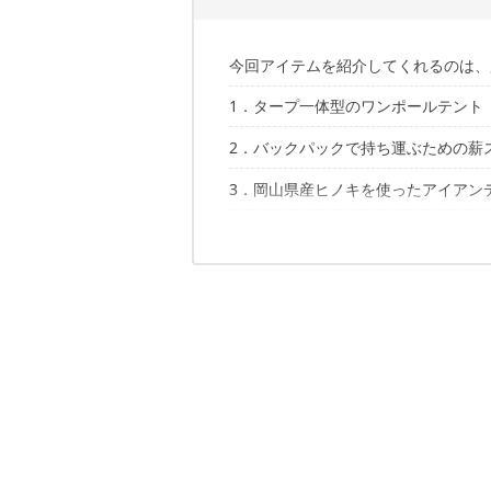
今回アイテムを紹介してくれるのは、
1．タープ一体型のワンポールテント
2．バックパックで持ち運ぶための薪
ワンティグリス「ノースゲート」
3．岡山県産ヒノキを使ったアイアン
3F UL GEAR「Folding Tribe Wood Sto
4．すべてに惚れ込んだ片手斧
アイアン工房「ローテーブル（細板）
5．本物志向を唸らせるグローブ
グレンスフォシュ・ブルーク「ハンドハ
"自分好み"をとことん追求
クルード「エルクスキン」
✔こちらの記事もおすすめ！