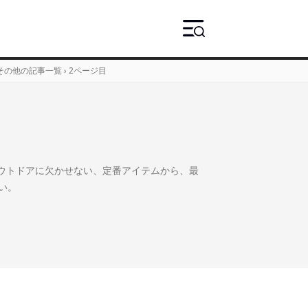
その他の記事一覧
›
2ページ目
やアウトドアに欠かせない、定番アイテムから、最
い。