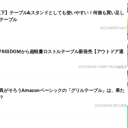
00円以下】テーブル&スタンドとしても使いやすい！何個も買い足し
テーブル
2022/08/08
toto7
FREEDOMから超軽量ロストルテーブル新発売【アウトドア通
2022/08/08
CAMP HACK編集部
具がそろうAmazonベーシックの「グリルテーブル」は、果た
？
2022/08/08
野口理加