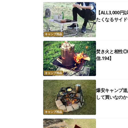
【ALL3,0
たくなるサイド
キャンプ用品
焚き火と相性◎
信.194】
キャンプ用品
爆安キャンプ道
して買いなのか
キャンプ用品