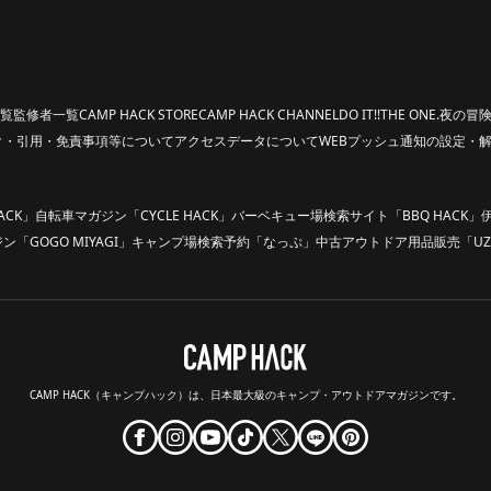
覧
監修者一覧
CAMP HACK STORE
CAMP HACK CHANNEL
DO IT!!
THE ONE.
夜の冒険
ク・引用・免責事項等について
アクセスデータについて
WEBプッシュ通知の設定・
ACK」
自転車マガジン「CYCLE HACK」
バーベキュー場検索サイト「BBQ HACK」
「GOGO MIYAGI」
キャンプ場検索予約「なっぷ」
中古アウトドア用品販売「UZ
CAMP HACK（キャンプハック）は、
日本最大級のキャンプ・アウトドアマガジンです。