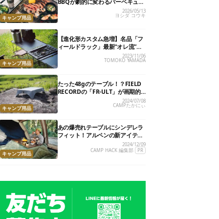
BBQが劇的に変わるバーベキュー
テーブル14選
2026/05/13
ヨシダ コウキ
キャンプ用品
【進化形カスタム急増】名品「フ
ィールドラック」最新“オレ流”演
出テク７パターン！
2023/11/06
TOMOKO YAMADA
キャンプ用品
たった48gのテーブル！？FIELD
RECORDの「FR-ULT」が画期的
すぎた
2024/07/08
CAMPたかにぃ
キャンプ用品
あの爆売れテーブルにシンデレラ
フィット！アルペンの新アイテム
でお座敷こたつスタイルが完璧に
2024/12/09
ととのったぞ……
CAMP HACK 編集部
PR
キャンプ用品