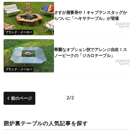
さすが鹿番長や！キャプテンスタッグか
らついに「ヘキサテーブル」が登場
2024/05/30
fujii mio
ブランド・メーカー
華麗なオプション技でアレンジ自在！ス
ノーピークの「ジカロテーブル」
2024/05/28
fujii mio
ブランド・メーカー
2/2
前のページ
囲炉裏テーブルの人気記事を探す