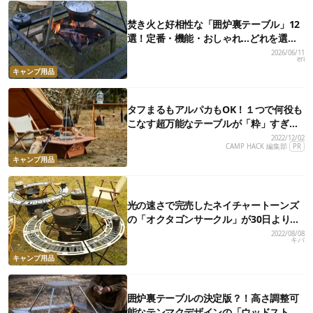
焚き火と好相性な「囲炉裏テーブル」12
選！定番・機能・おしゃれ…どれを選
ぶ？
2026/06/11
eri
キャンプ用品
タフまるもアルパカもOK！１つで何役も
こなす超万能なテーブルが「粋」すぎ
る…
2022/12/02
CAMP HACK 編集部
PR
キャンプ用品
光の速さで完売したネイチャートーンズ
の「オクタゴンサークル」が30日より再
販スタート
2022/08/08
キバ
キャンプ用品
囲炉裏テーブルの決定版？！高さ調整可
能なテンマクデザインの「ウッドストー