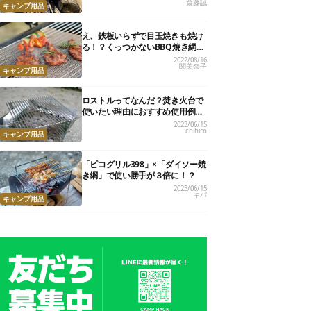
斎藤誠
キャンプ用品
え、鉄板いらずで目玉焼きも焼け
る！？くっつかないBBQ焼き網
『バーベキューグリルメッシュ』
2022/08/16
関美奈子
見参！
キャンプ用品
ロストルってなんだ？焚き火台で
使いたい理由におすすめ使用例4
選
2023/06/15
chihiro
キャンプ用品
「ピコグリル398」×「ダイソー焼
き網」で使い勝手が３倍に！？
2023/06/15
キバ
キャンプ用品