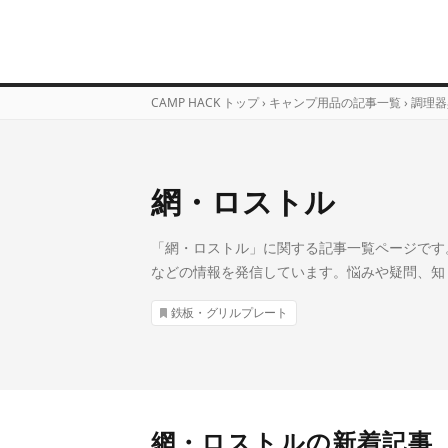
CAMP HACK トップ
›
キャンプ用品の記事一覧
›
調理器
網・ロストル
「網・ロストル」に関する記事一覧ページです。
などの情報を発信しています。悩みや疑問、知
鉄板・グリルプレート
網・ロストルの新着記事