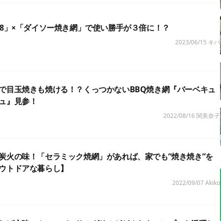
98」×「ダイソー焼き網」で使い勝手が３倍に！？
2023/06/15
キバ
で目玉焼きも焼ける！？くっつかないBBQ焼き網『バーベキュ
ュ』見参！
2022/08/16
関美奈子
炭火の味！「セラミック焼網」があれば、家でも”焼き焼き”を
ウトドアな暮らし】
2022/09/07
Akiko