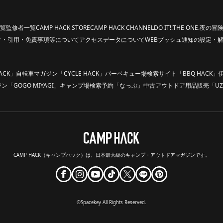
覧
監修者一覧
CAMP HACK STORE
CAMP HACK CHANNEL
DO IT!!
THE ONE.
夜の冒険
ク・引用・免責事項等について
アクセスデータについて
WEBプッシュ通知の設定・
ACK」
自転車マガジン「CYCLE HACK」
バーベキュー場検索サイト「BBQ HACK」
「GOGO MIYAGI」
キャンプ場検索予約「なっぷ」
中古アウトドア用品販売「UZ
CAMP HACK（キャンプハック）は、
日本最大級のキャンプ・アウトドアマガジンです。
©Spacekey All Rights Reserved.