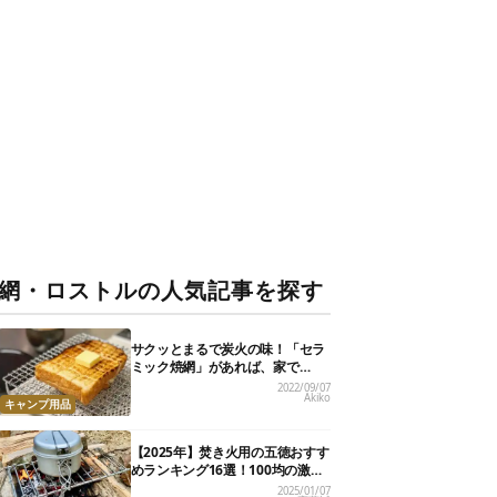
網・ロストルの人気記事を探す
サクッとまるで炭火の味！「セラ
ミック焼網」があれば、家で
も”焼き焼き”を楽しめるぞ【アウ
2022/09/07
Akiko
トドアな暮らし】
キャンプ用品
【2025年】焚き火用の五徳おすす
めランキング16選！100均の激安
商品も
2025/01/07