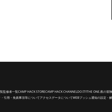
覧
監修者一覧
CAMP HACK STORE
CAMP HACK CHANNEL
DO IT!!
THE ONE.
夜の冒険
ク・引用・免責事項等について
アクセスデータについて
WEBプッシュ通知の設定・