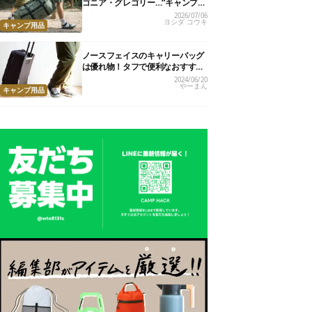
ゴニア・グレゴリー…“キャンプで
使える”スーツケース13選
2026/07/06
ヨシダ コウキ
キャンプ用品
ノースフェイスのキャリーバッグ
は優れ物！タフで便利なおすすめ
6選
2024/06/20
やーまん
キャンプ用品