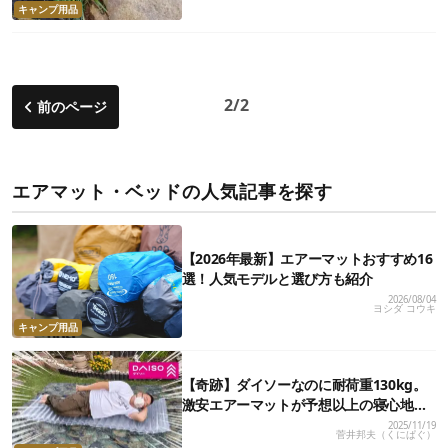
キャンプ用品
2/2
前のページ
エアマット・ベッドの人気記事を探す
【2026年最新】エアーマットおすすめ16
選！人気モデルと選び方も紹介
2026/08/04
ヨシダ コウキ
キャンプ用品
【奇跡】ダイソーなのに耐荷重130kg。
激安エアーマットが予想以上の寝心地な
んだが…！？
2025/11/19
菅井邦夫（くにぱぐ）