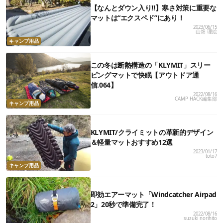
【なんとダウン入り!!】寒さ対策に重要な
マットは“エクスペド”にあり！
2023/06/15
山畑 理絵
キャンプ用品
この冬は断熱構造の「KLYMIT」スリー
ピングマットで快眠【アウトドア通
信.064】
2022/08/16
CAMP HACK編集部
キャンプ用品
KLYMIT/クライミットの革新的デザイン
＆軽量マットおすすめ12選
2023/01/17
toto7
キャンプ用品
即効エアーマット「Windcatcher Airpad
2」20秒で準備完了！
2022/08/16
suzuki norihito