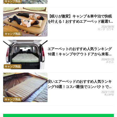
キャンプ用品
【眠りが激変】キャンプ＆車中泊で快眠
を叶える！おすすめエアーベッド厳選12
モデル
2026/08/06
ヨシダ コウキ
キャンプ用品
エアーベットのおすすめ人気ランキング
10選！キャンプやアウトドアから来客
用・普段使いまでできる
2024/01/23
みきお
キャンプ用品
安いエアーベッドのおすすめ人気ランキ
ング10選！コスパ最強でコンパクトで持
ち運びやすいものなども
2023/11/09
ai_camp
キャンプ用品