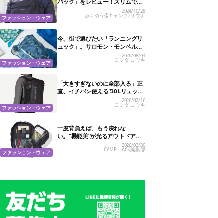
パック」をレビュー！スリムで軽
くてA4も余裕、電車通勤ストレス
2024/10/28
みくゆう@キャンプ×サウナ
も軽減されるぞ
ファッション・ウェア
今、街で選びたい「ランニングリ
ュック」。サロモン・モンベル…
機能美で選ぶ10選
2026/08/04
ヨシダ コウキ
ファッション・ウェア
「大きすぎないのに全部入る」正
直、イチバン使える“30Lリュッ
ク”おすすめ19選
2026/02/16
ヨシダ コウキ
ファッション・ウェア
一度背負えば、もう戻れな
い。“機能美”が光るアウトドアブ
ランドのリュック30選
2026/03/30
CAMP HACK編集部
ファッション・ウェア