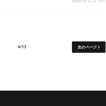
2024/11/21
ヨシダ コウキ
4/13
次のページ