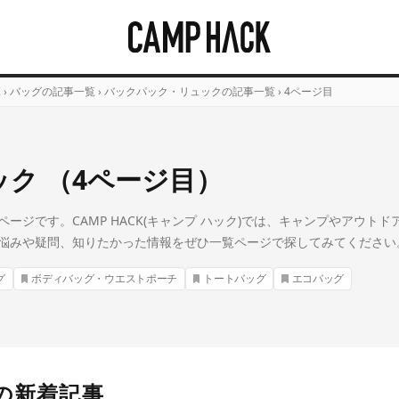
覧
›
バッグの記事一覧
›
バックパック・リュックの記事一覧
›
4ページ目
ク （4ページ目）
ージです。CAMP HACK(キャンプ ハック)では、キャンプやアウト
悩みや疑問、知りたかった情報をぜひ一覧ページで探してみてください
グ
ボディバッグ・ウエストポーチ
トートバッグ
エコバッグ
の新着記事