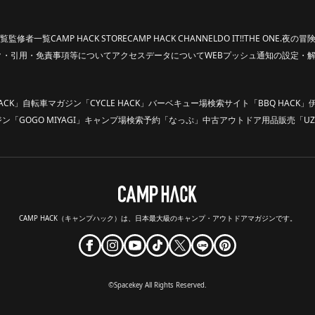
覧
監修者一覧
CAMP HACK STORE
CAMP HACK CHANNEL
DO IT!!
THE ONE.
夜の冒険
ク・引用・免責事項等について
アクセスデータについて
WEBプッシュ通知の設定・
ACK」
自転車マガジン「CYCLE HACK」
バーベキュー場検索サイト「BBQ HACK」
「GOGO MIYAGI」
キャンプ場検索予約「なっぷ」
中古アウトドア用品販売「UZ
CAMP HACK（キャンプハック）は、
日本最大級のキャンプ・アウトドアマガジンです。
©Spacekey All Rights Reserved.