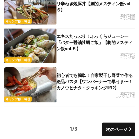
リ辛ねぎ焼豚丼【劇的メスティン飯vol.
６】
2024/02/01
ベランダ飯
キャンプ飯・料理
エキスたっぷり！ふっくらジューシー
「バター醤油牡蠣ご飯」【劇的メスティ
ン飯vol.５】
2022/08/16
ベランダ飯
キャンプ飯・料理
初心者でも簡単！自家製干し野菜で作る
絶品パスタ【ワンバーナーで早うま〜！
カノウヒナタ・クッキング#32】
2022/09/27
カノウ ヒナタ
キャンプ飯・料理
1/3
次のページ