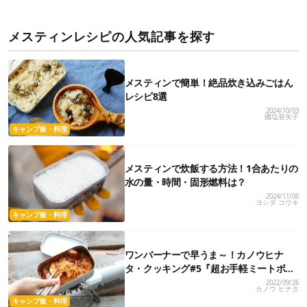
メスティンレシピの人気記事を探す
メスティンで簡単！絶品炊き込みごはん
レシピ8選
2024/10/03
國塩亜矢子
キャンプ飯・料理
メスティンで炊飯する方法！1合あたりの
水の量・時間・固形燃料は？
2024/11/06
ヨシダ コウキ
キャンプ飯・料理
ワンバーナーで早うま～！カノウヒナ
タ・クッキング#5『超お手軽ミートボー
ルパスタ』
2022/09/26
カノウ ヒナタ
キャンプ飯・料理