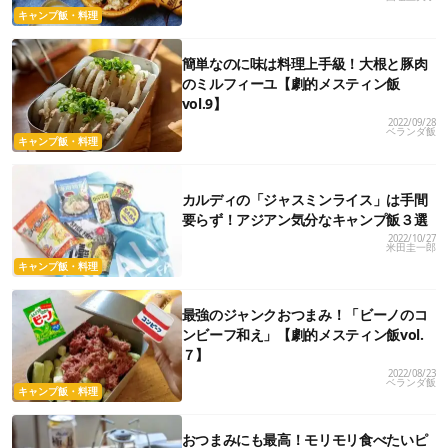
キャンプ飯・料理
簡単なのに味は料理上手級！大根と豚肉
のミルフィーユ【劇的メスティン飯
vol.9】
2022/09/28
ベランダ飯
キャンプ飯・料理
カルディの「ジャスミンライス」は手間
要らず！アジアン気分なキャンプ飯３選
2022/10/27
米田圭一郎
キャンプ飯・料理
最強のジャンクおつまみ！「ビーノのコ
ンビーフ和え」【劇的メスティン飯vol.
７】
2022/08/23
ベランダ飯
キャンプ飯・料理
おつまみにも最高！モリモリ食べたいピ