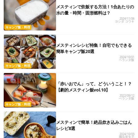
メスティンで炊飯する方法！1合あたりの
水の量・時間・固形燃料は？
2024/11/06
ヨシダ コウキ
キャンプ飯・料理
メスティンレシピ特集！自宅でもできる
簡単キャンプ飯20選
2024/10/01
ベランダ飯
キャンプ飯・料理
「赤いおでん」って、どういうこと！？
【劇的メスティン飯vol.10】
2022/09/12
ベランダ飯
キャンプ飯・料理
メスティンで簡単！絶品炊き込みごはん
レシピ8選
2024/10/03
國塩亜矢子