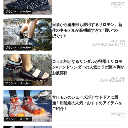
2023/09/07
えむけー
ブランド・メーカー
日頃から編集部も愛用するサロモン。新
作の冬モデルが高機能すぎて“買い”の一
択です!!
2023/03/16
CAMP HACK 編集部
PR
ブランド・メーカー
コラボ初となるサンダルが登場！サロモ
ン×アンドワンダーの人気コラボ第４弾が
お披露目
2023/03/16
CAMP HACK編集部
ブランド・メーカー
サロモンのシューズがアウトドアに最
適！用途別の人気・おすすめアイテムを
ご紹介！
2023/12/04
Yuko
ブランド・メーカー