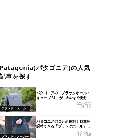
Patagonia(パタゴニア)の人気
記事を探す
パタゴニアの「ブラックホール・
キューブ 3L」が、6wayで使えて
毎日手放せなくなりました
2024/08/08
山畑 理絵
ブランド・メーカー
パタゴニアのコレ超便利！容量を
調整できる「ブラックホール」の
バッグが旅のお供に最適でした
2025/10/31
RYUCAMP
ブランド・メーカー