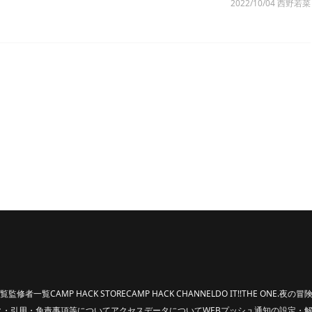
2022/10/04
西野若菜
覧
監修者一覧
CAMP HACK STORE
CAMP HACK CHANNEL
DO IT!!
THE ONE.
夜の冒険
ク・引用・免責事項等について
アクセスデータについて
WEBプッシュ通知の設定・