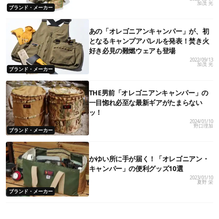
加茂 光
ブランド・メーカー
あの「オレゴニアンキャンパー」が、初
となるキャンプアパレルを発表！焚き火
好き必見の難燃ウェアも登場
2022/09/13
加茂 光
ブランド・メーカー
THE男前「オレゴニアンキャンパー」の
一目惚れ必至な最新ギアがたまらない
ッ！
2024/01/10
野口理加
ブランド・メーカー
かゆい所に手が届く！「オレゴニアン・
キャンパー」の便利グッズ10選
2023/01/10
夏野 栄
ブランド・メーカー