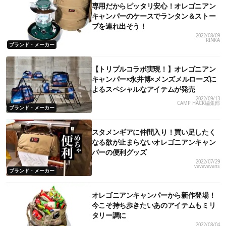
専用だからピッタリ安心！オレゴニアン
キャンパーのケースでランタン＆ストー
ブを連れ出そう！
2022/08/09
RINKA
ブランド・メーカー
【トリプルコラボ実現！】オレゴニアン
キャンパー×永井博×メンズメルローズに
よるスペシャルなアイテムが発売
2022/09/13
CAMP HACK編集部
ブランド・メーカー
スタメンギアに仲間入り！買い足したく
なる欲が止まらないオレゴニアンキャン
パーの便利グッズ
2022/07/29
vavavavans
ブランド・メーカー
オレゴニアンキャンパーから新作登場！
今こそ持ち歩きたいあのアイテムもミリ
タリー調に
2022/08/04