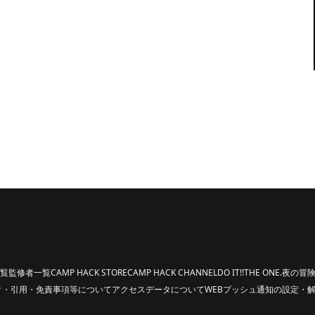
覧
監修者一覧
CAMP HACK STORE
CAMP HACK CHANNEL
DO IT!!
THE ONE.
夜の冒険
ク・引用・免責事項等について
アクセスデータについて
WEBプッシュ通知の設定・