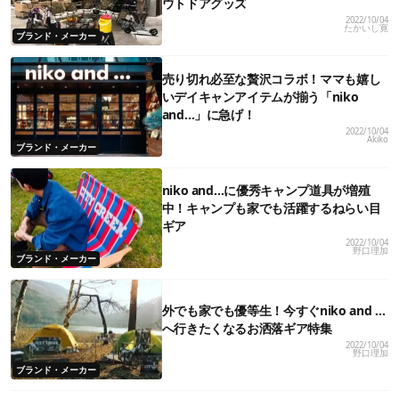
ウトドアグッズ
2022/10/04
たかいし寛
ブランド・メーカー
売り切れ必至な贅沢コラボ！ママも嬉し
いデイキャンアイテムが揃う「niko
and…」に急げ！
2022/10/04
Akiko
ブランド・メーカー
niko and…に優秀キャンプ道具が増殖
中！キャンプも家でも活躍するねらい目
ギア
2022/10/04
野口理加
ブランド・メーカー
外でも家でも優等生！今すぐniko and …
へ行きたくなるお洒落ギア特集
2022/10/04
野口理加
ブランド・メーカー