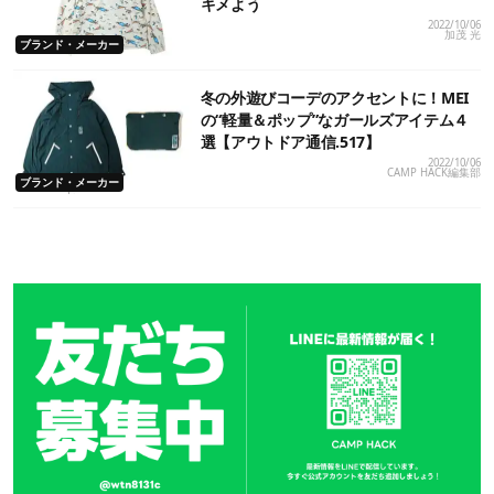
キメよう
2022/10/06
加茂 光
ブランド・メーカー
冬の外遊びコーデのアクセントに！MEI
の“軽量＆ポップ”なガールズアイテム４
選【アウトドア通信.517】
2022/10/06
CAMP HACK編集部
ブランド・メーカー