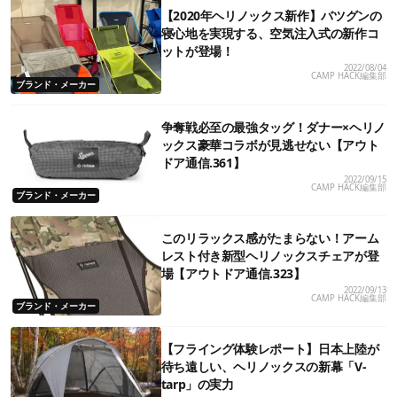
【2020年ヘリノックス新作】バツグンの
寝心地を実現する、空気注入式の新作コ
ットが登場！
2022/08/04
CAMP HACK編集部
ブランド・メーカー
争奪戦必至の最強タッグ！ダナー×ヘリノ
ックス豪華コラボが見逃せない【アウト
ドア通信.361】
2022/09/15
CAMP HACK編集部
ブランド・メーカー
このリラックス感がたまらない！アーム
レスト付き新型ヘリノックスチェアが登
場【アウトドア通信.323】
2022/09/13
CAMP HACK編集部
ブランド・メーカー
【フライング体験レポート】日本上陸が
待ち遠しい、ヘリノックスの新幕「V-
tarp」の実力