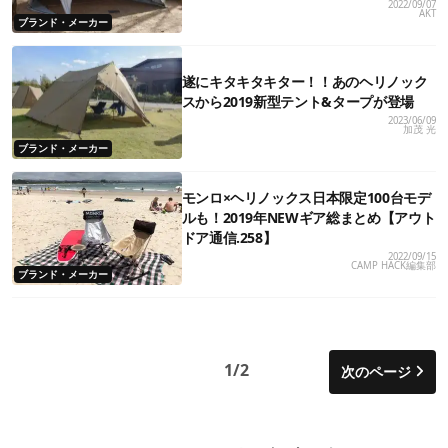
2022/09/07
AKT
ブランド・メーカー
遂にキタキタキター！！あのヘリノック
スから2019新型テント&タープが登場
2023/06/09
加茂 光
ブランド・メーカー
モンロ×ヘリノックス日本限定100台モデ
ルも！2019年NEWギア総まとめ【アウト
ドア通信.258】
2022/09/15
CAMP HACK編集部
ブランド・メーカー
1/2
次のページ