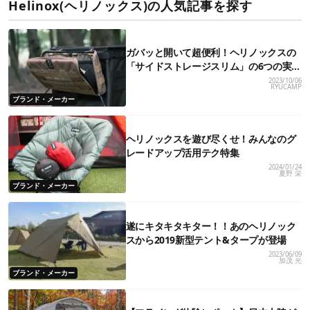
Helinox(ヘリノックス)の人気記事を探す
ガバッと開いて超便利！ヘリノックスの
「サイドストレージスリム」の6つの実用
例
2023/10/06
RYUCAMP
ブランド・メーカー
ヘリノックスを遊び尽くせ！みんなのグ
レードアップ活用テク特集
2024/01/24
夏野 栄
ブランド・メーカー
遂にキタキタキター！！あのヘリノック
スから2019新型テント&タープが登場
2023/06/09
加茂 光
ブランド・メーカー