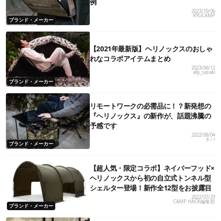
例
2023/10/06
RYUCAMP
ブランド・メーカー
【2021年最新版】ヘリノックスのおしゃ
れなコラボアイテムまとめ
2023/06/12
ally_sasaki
ブランド・メーカー
リモートワークの必需品に！？新発想の
『ヘリノックス』の新作が、話題沸騰の
予感です
2022/08/04
キバ
ブランド・メーカー
【超人気・限定コラボ】ネイバーフッド×
ヘリノックスから初の自立式トンネル型
シェルター登場！新作全12型をお披露目
2022/07/29
CAMP HACK編集部
ブランド・メーカー