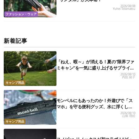
2026/08/08
Yuhei Tokimatsu
ファッション・ウェア
新着記事
「ねえ、暇～」が消える！夏の“限界ファ
ミキャン”を一気に盛り上げるサプライズ
遊び道具7選
2026/08/10
内舘 綾子
キャンプ用品
モンベルにもあったのか！外遊びで「ス
マホ」を守る便利グッズ、水に浮くし操
作もサクサクで快適だった
2026/08/10
山畑 理絵
キャンプ用品