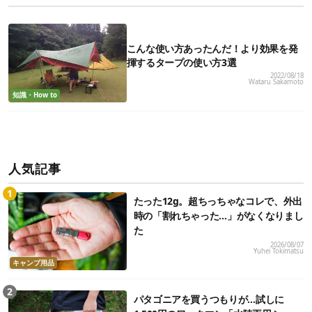
こんな使い方あったんだ！より効果を発
揮するタープの使い方3選
2022/08/18
Wataru Sakamoto
知識・How to
人気記事
たった12g。超ちっちゃなコレで、外出
時の「割れちゃった…」がなくなりまし
た
2026/08/07
Yuhei Tokimatsu
キャンプ用品
パタゴニアを買うつもりが…試しに