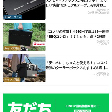
スノピ×ヘリノックスが初コラボ！“どっ
しり快適”なチェア&テーブルが8月13日
（木）新発売
2026/08/10
CAMP HACK編集部
NEWS・コラム
【コメリの本気】4,980円で風よけ一体型
「BBQコンロ」！？しかも、高さ2段階・
薄型収納できて文句なしだった
2026/08/10
RYUCAMP
キャンプ用品
「安いのに、ちゃんと使える！」コスパ
最強のクーラーボックスおすすめ8選【2
万円以下】
2026/08/10
ヨシダ コウキ
キャンプ用品