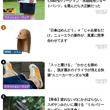
1,500円のワークマン「水陸両用ショー
トパンツ」を選んだら大正解だった
2026/08/10
RYUCAMP
ファッション・ウェア
「日傘はめんどう」→「じゃあ被るだ
け」ニューエラの新作が、真夏に照準
合わせてます
2026/08/06
黒田祥平
NEWS・コラム
「スッと履ける」「かかとを踏め
る」。脱ぎ履きのイライラが消える快
適“スニーカーサンダル”6選
2026/08/08
内舘 綾子
ファッション・ウェア
【革命】疲れないのにかさばらない。
スポサンみたいに履ける「リカバリー
サンダル」が大本命！