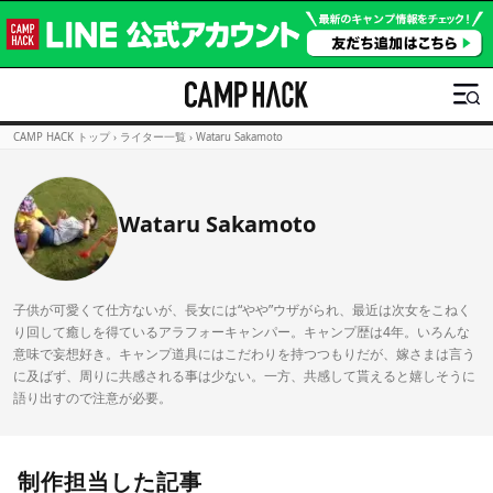
CAMP HACK トップ
›
ライター一覧
›
Wataru Sakamoto
Wataru Sakamoto
子供が可愛くて仕方ないが、長女には“やや”ウザがられ、最近は次女をこねく
り回して癒しを得ているアラフォーキャンパー。キャンプ歴は4年。いろんな
意味で妄想好き。キャンプ道具にはこだわりを持つつもりだが、嫁さまは言う
に及ばず、周りに共感される事は少ない。一方、共感して貰えると嬉しそうに
語り出すので注意が必要。
制作担当した記事