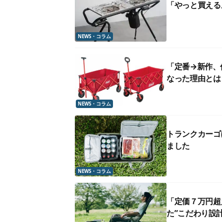
「やっと買える
NEWS・コラム
「定番→新作、
なった理由とは
NEWS・コラム
トランクカーゴ
ました
NEWS・コラム
「定価７万円超
た”こだわり設