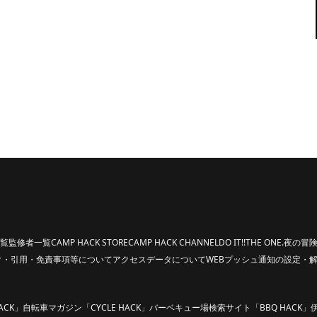
覧
監修者一覧
CAMP HACK STORE
CAMP HACK CHANNEL
DO IT!!
THE ONE.
夜の冒険
ク・引用・免責事項等について
アクセスデータについて
WEBプッシュ通知の設定・
ACK」
自転車マガジン「CYCLE HACK」
バーベキュー場検索サイト「BBQ HACK」