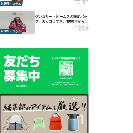
黒田祥平
NEWS・コラム
グレゴリー × ビームスの限定バッ
グ、カッコよすぎ。1990年から“3
年のみ使用”されていた、紫タグ
2026/08/06
松尾 慧
が復活
NEWS・コラム