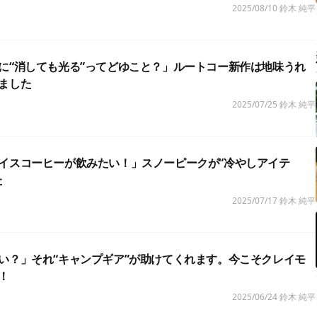
2025/08/10
鈴木 純平
に“消しても光る”ってどゆこと？」ルートコー新作は地味うれ
ました
2025/07/25
鈴木 純平
イスコーヒーが飲みたい！」スノーピークが“冷やしアイテ
た
2025/07/17
鈴木 純平
い？」それ“キャンプギア”が助けてくれます。今こそクレイモ
！
2025/06/24
鈴木 純平