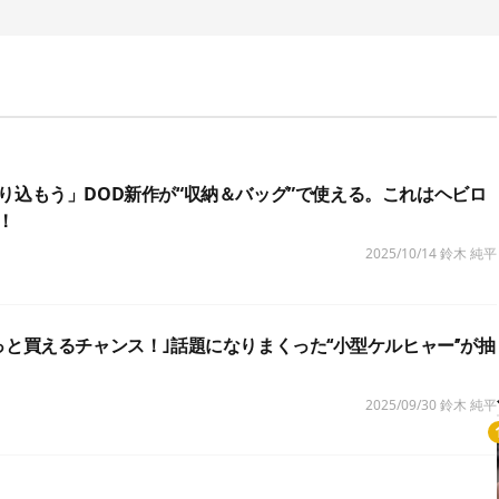
り込もう」DOD新作が“収納＆バッグ”で使える。これはヘビロ
！
2025/10/14
鈴木 純平
と買えるチャンス！｣話題になりまくった‘‘小型ケルヒャー’’が抽
2025/09/30
鈴木 純平