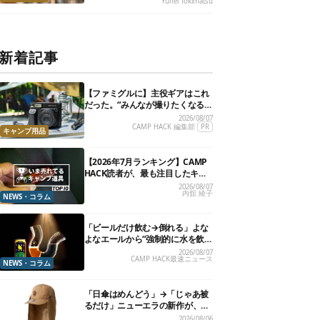
Yuhei Tokimatsu
新着記事
【ファミグルに】主役ギアはこれ
だった。“みんなが撮りたくなる
カメラ”が楽しすぎる！
2026/08/07
CAMP HACK 編集部
PR
キャンプ用品
【2026年7月ランキング】CAMP
HACK読者が、最も注目したキャ
ンプ道具TOP10
2026/08/07
内舘 綾子
NEWS・コラム
「ビールだけ飲む→倒れる」よな
よなエールから“強制的に水を飲
まされる”グラスが発売
2026/08/07
CAMP HACK最速ニュース
NEWS・コラム
「日傘はめんどう」→「じゃあ被
るだけ」ニューエラの新作が、真
夏に照準合わせてます
2026/08/06