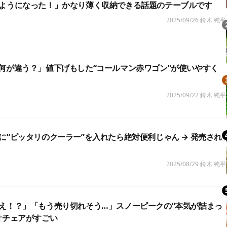
ようになった！」かなり薄く収納できる話題のテーブルです
2025/09/26
鈴木 純平
何が違う？」値下げもした“コールマン赤ワゴン”が使いやすく
2025/09/22
鈴木 純平
に“ピッタリのクーラー”を入れたら絶対便利じゃん → 発売され
2025/08/29
鈴木 純平
え！？」「もう売り切れそう…」スノーピークの“本気が詰まっ
計チェアがすごい