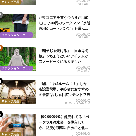
魅力
2026/08/05
キャンプ用品
RYUCAMP
パタゴニアを買うつもりが…試
しに1,500円のワークマン「水陸
両用ショートパンツ」を選んだ
ら大正解だった
2026/08/05
ファッション・ウェア
RYUCAMP
「帽子じゃ焼ける」「日傘は荷
物」→ちょうどいいアイテムが
スノーピークにありました
2026/08/05
ファッション・ウェア
内舘 綾子
「嘘、これ2ルーム！？」しか
も設営簡単。初心者におすすめ
の最新“おしゃれ広々テント”7選
2026/08/05
キャンプ用品
TOMOKO YAMADA
【99.99999%】超売れてる「ポ
ータブル浄水器」を導入した
ら、防災が明確に自分ごと化し
た
2026/08/06
キャンプ用品