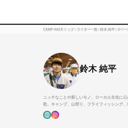
CAMP HACK トップ
›
ライター一覧
›
鈴木 純平
›
3ペー
鈴木 純平
ニッチなことや新しいモノ、ローカル文化に心
歌。キャンプ、山登り、フライフィッシング、