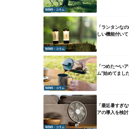
NEWS・コラム
「ランタンなの
しい機能付いて
NEWS・コラム
「つめた〜いア
ム”始めてまし
NEWS・コラム
「最近暑すぎな
アの導入を検討
NEWS・コラム