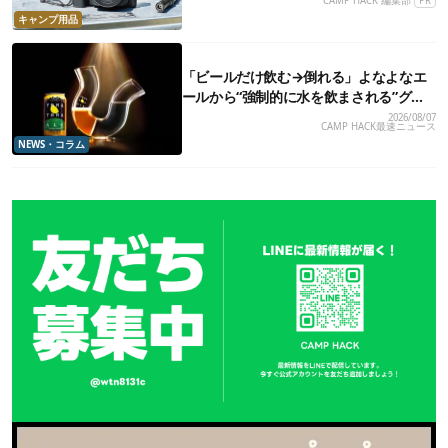
CAMP HACK 編集部
PR
キャンプ用品
「ビールだけ飲む→倒れる」よなよなエ
ールから“強制的に水を飲まされる”グラ
スが発売
2026/08/07
CAMP HACK最速ニュース
NEWS・コラム