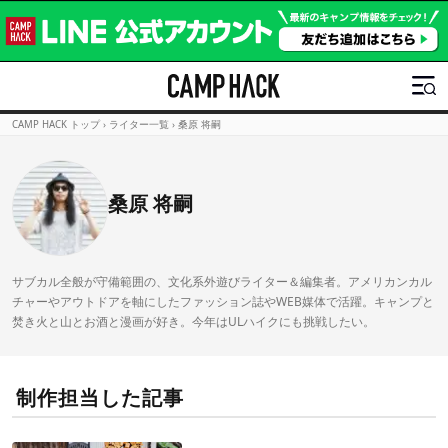
CAMP HACK トップ
›
ライター一覧
›
桑原 将嗣
桑原 将嗣
サブカル全般が守備範囲の、文化系外遊びライター＆編集者。アメリカンカル
チャーやアウトドアを軸にしたファッション誌やWEB媒体で活躍。キャンプと
焚き火と山とお酒と漫画が好き。今年はULハイクにも挑戦したい。
制作担当した記事