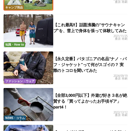
桑原 将嗣
キャンプ用品
【これ最高!!】話題沸騰の“サウナキャン
プ”を、雪上で身体を張って体験してみた
2021/11/25
桑原 将嗣
知識・How to
【永久定番】パタゴニアの名品“ナノ・パ
フ・ジャケット”って何がスゴイの？ 実
際のトコロを聞いてみた
2024/09/19
桑原 将嗣
ファッション・ウェア
【全部3,000円以下】外遊び好き３名が絶
賛する「買ってよかったお手頃ギア」
part4！
2022/12/12
桑原 将嗣
NEWS・コラム