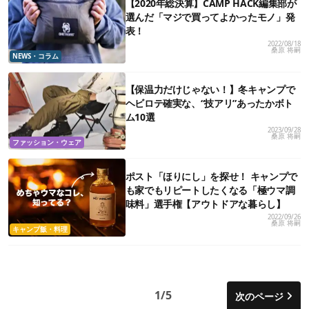
【2020年総決算】CAMP HACK編集部が
選んだ「マジで買ってよかったモノ」発
表！
2022/08/18
桑原 将嗣
NEWS・コラム
【保温力だけじゃない！】冬キャンプで
ヘビロテ確実な、“技アリ”あったかボト
ム10選
2023/09/28
桑原 将嗣
ファッション・ウェア
ポスト「ほりにし」を探せ！ キャンプで
も家でもリピートしたくなる「極ウマ調
味料」選手権【アウトドアな暮らし】
2022/09/26
桑原 将嗣
キャンプ飯・料理
1/5
次のページ