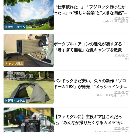
「仕事疲れた…」「フジロック行けなか
った…」→“優しい音楽”と“大きな自然”で
治癒。まだ間に合います。
2026/08/07
CAMP HACK編集部
NEWS・コラム
ポータブルエアコンの進化が凄すぎる！
「暑すぎて無理」な夏キャンプを激変さ
せる最新5選
2026/08/07
eri
キャンプ用品
バンドックまだ安い。久々の新作「ソロ
ドーム1 EX」が発売！“メッシュインナ
ー”だけでも使えるよ【防災も◎】
2026/08/07
CAMP HACK最速ニュース
NEWS・コラム
【ファミグルに】主役ギアはこれだっ
た。“みんなが撮りたくなるカメラ”が楽
しすぎる！
2026/08/07