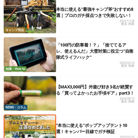
本当に使える“最強キャンプ斧”おすすめ8
選｜プロのガチ採点つきで失敗しない！
2025/11/28
桑原 将嗣
キャンプ用品
「100円の防寒着！？」「捨ててるア
レ、使えるんだ」大雪対策に役立つ“自衛
隊式ライフハック”
2025/02/10
桑原 将嗣
知識・How to
【MAX3,000円】外遊び好き3名が絶賛す
る「買ってよかったお手頃ギア」part3！
2024/09/13
桑原 将嗣
NEWS・コラム
“本当に使える”ポップアップテント10
選！キャンパー目線でガチ検証
2025/02/25