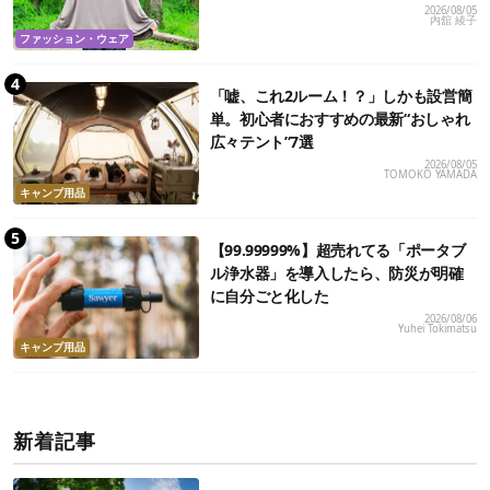
2026/08/05
内舘 綾子
ファッション・ウェア
「嘘、これ2ルーム！？」しかも設営簡
単。初心者におすすめの最新“おしゃれ
広々テント”7選
2026/08/05
TOMOKO YAMADA
キャンプ用品
【99.99999%】超売れてる「ポータブ
ル浄水器」を導入したら、防災が明確
に自分ごと化した
2026/08/06
Yuhei Tokimatsu
キャンプ用品
新着記事