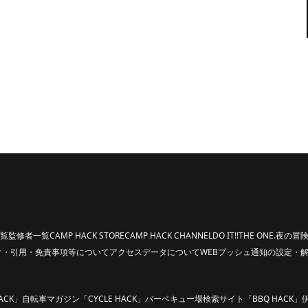
覧
監修者一覧
CAMP HACK STORE
CAMP HACK CHANNEL
DO IT!!
THE ONE.
夜の冒険
ク・引用・免責事項等について
アクセスデータについて
WEBプッシュ通知の設定・
ACK」
自転車マガジン「CYCLE HACK」
バーベキュー場検索サイト「BBQ HACK」