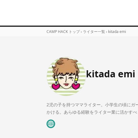
CAMP HACK トップ
›
ライター一覧
›
kitada emi
kitada emi
2児の子を持つママライター。小学生の頃にガ
かける。あらゆる経験をライター業に活かすべ