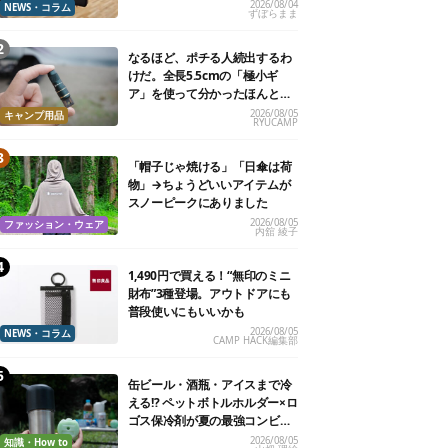
るよ【再販開始】
2026/08/04
NEWS・コラム
ずぼらまま
なるほど、ポチる人続出するわ
けだ。全長5.5cmの「極小ギ
ア」を使って分かったほんとの
魅力
2026/08/05
キャンプ用品
RYUCAMP
「帽子じゃ焼ける」「日傘は荷
物」→ちょうどいいアイテムが
スノーピークにありました
2026/08/05
ファッション・ウェア
内舘 綾子
1,490円で買える！“無印のミニ
財布”3種登場。アウトドアにも
普段使いにもいいかも
2026/08/05
NEWS・コラム
CAMP HACK編集部
缶ビール・酒瓶・アイスまで冷
える!? ペットボトルホルダー×ロ
ゴス保冷剤が夏の最強コンビだ
った
2026/08/05
知識・How to