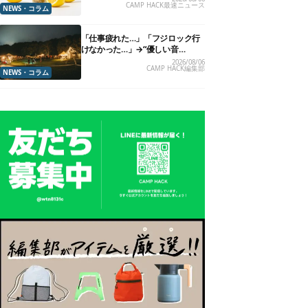
CAMP HACK最速ニュース
売】
NEWS・コラム
「仕事疲れた…」「フジロック行
けなかった…」→“優しい音
楽”と“大きな自然”で治癒。まだ間
2026/08/06
CAMP HACK編集部
に合います。
NEWS・コラム