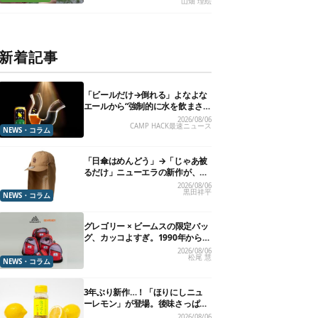
山畑 理絵
新着記事
「ビールだけ→倒れる」よなよな
エールから“強制的に水を飲まさ
れる”グラスが発売
2026/08/06
CAMP HACK最速ニュース
NEWS・コラム
「日傘はめんどう」→「じゃあ被
るだけ」ニューエラの新作が、真
夏に照準合わせてます
2026/08/06
黒田祥平
NEWS・コラム
グレゴリー × ビームスの限定バッ
グ、カッコよすぎ。1990年から“3
年のみ使用”されていた、紫タグ
2026/08/06
松尾 慧
が復活
NEWS・コラム
3年ぶり新作…！「ほりにしニュ
ーレモン」が登場。後味さっぱり
の万能スパイス！【8月21日発
2026/08/06