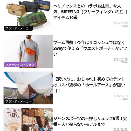
ヘリノックスとのコラボも注目。今人
気、BRIEFING（ブリーフィング）の注目
アイテム10選
2022/09/15
maya
ブランド・メーカー
ブーム再熱！今年はサコッシュではなく
2wayで使える「ウエストポーチ」がアツ
い
2024/07/18
maya
ファッション・ウェア
【安いのに、おしゃれ】初めてのテント
はコスパ抜群の「ホールアース」が狙い
目！
2024/01/05
maya
ブランド・メーカー
ジャンスポーツの一押しリュック6選！定
番～人と被らないモデルまで
2022/09/30