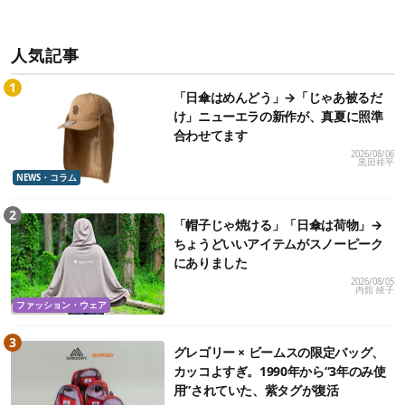
人気記事
「日傘はめんどう」→「じゃあ被るだ
け」ニューエラの新作が、真夏に照準
合わせてます
2026/08/06
黒田祥平
NEWS・コラム
「帽子じゃ焼ける」「日傘は荷物」→
ちょうどいいアイテムがスノーピーク
にありました
2026/08/05
内舘 綾子
ファッション・ウェア
グレゴリー × ビームスの限定バッグ、
カッコよすぎ。1990年から“3年のみ使
用”されていた、紫タグが復活