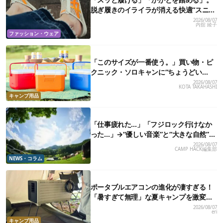
脱ぎ履きのイライラが消える快適“スニー
カーサンダル”6選
2026/08/07
内舘 綾子
ファッション・ウェア
「このサイズが一番使う。」買い物・ピ
クニック・ソロキャンに“ちょうどい
い”小型クーラーボックス13選
2026/08/07
KOTA TAKAHASHI
キャンプ用品
「仕事疲れた…」「フジロック行けなか
った…」→“優しい音楽”と“大きな自然”で
治癒。まだ間に合います。
2026/08/07
CAMP HACK編集部
NEWS・コラム
ポータブルエアコンの進化が凄すぎる！
「暑すぎて無理」な夏キャンプを激変さ
せる最新5選
2026/08/07
eri
キャンプ用品