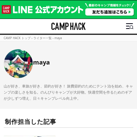
CAMP HACK トップ
›
ライター一覧
›
maya
maya
山が好き、車旅が好き、節約が好き！ 旅費節約のためにテント泊を始め、キャ
ンプの楽しさを知る。のんびりキャンプが大好物。快適空間を作るためのギア
が少しずつ増え、日々キャンプレベル向上中。
制作担当した記事