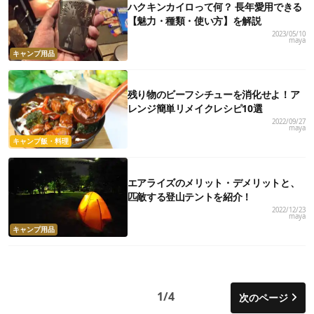
ハクキンカイロって何？ 長年愛用できる
【魅力・種類・使い方】を解説
2023/05/10
maya
キャンプ用品
残り物のビーフシチューを消化せよ！ア
レンジ簡単リメイクレシピ10選
2022/09/27
maya
キャンプ飯・料理
エアライズのメリット・デメリットと、
匹敵する登山テントを紹介！
2022/12/23
maya
キャンプ用品
1/4
次のページ