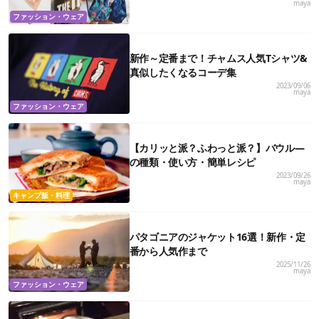
maya
ファッション・ウェア
新作～定番まで！チャムス人気Tシャツ&
真似したくなるコーデ集
2023/09/06
maya
ファッション・ウェア
【カリッと派？ふわっと派？】バウル―
の種類・使い方・簡単レシピ
2023/09/26
maya
キャンプ飯・料理
パタゴニアのジャケット16選！新作・定
番から人気作まで
2025/11/26
maya
ファッション・ウェア