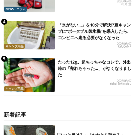
2026/08/06
松尾 慧
NEWS・コラム
「氷がない…」を10分で解決!?夏キャン
プに“ポータブル製氷機”を導入したら、
コンビニへ走る必要がなくなった
2026/08/07
キャンプ用品
RYUCAMP
たった12g。超ちっちゃなコレで、外出
時の「割れちゃった…」がなくなりまし
た
2026/08/07
Yuhei Tokimatsu
キャンプ用品
新着記事
「スッと履ける」「かかとを踏める」。