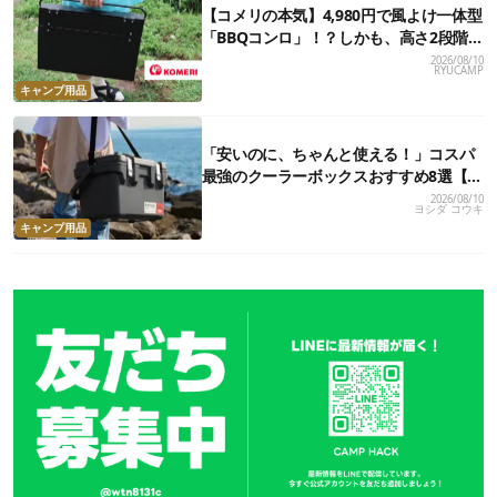
【コメリの本気】4,980円で風よけ一体型
「BBQコンロ」！？しかも、高さ2段階・
薄型収納できて文句なしだった
2026/08/10
RYUCAMP
キャンプ用品
「安いのに、ちゃんと使える！」コスパ
最強のクーラーボックスおすすめ8選【2
万円以下】
2026/08/10
ヨシダ コウキ
キャンプ用品