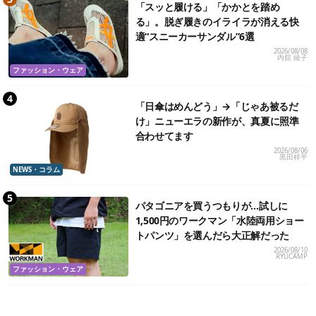
「スッと履ける」「かかとを踏め
る」。脱ぎ履きのイライラが消える快
適“スニーカーサンダル”6選
2026/08/08
内舘 綾子
ファッション・ウェア
「日傘はめんどう」→「じゃあ被るだ
け」ニューエラの新作が、真夏に照準
合わせてます
2026/08/06
黒田祥平
NEWS・コラム
パタゴニアを買うつもりが…試しに
1,500円のワークマン「水陸両用ショー
トパンツ」を選んだら大正解だった
2026/08/10
RYUCAMP
ファッション・ウェア