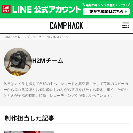
CAMP HACK トップ
›
ライター一覧
›
H2Mチーム
H2Mチーム
休日はカメラを携えて自然の中へ。レコードと真空管、そして英国のスピーカ
ーから流れる音楽とお酒に酔いしれながら道具をひたすら磨き、砥ぐ、そのひ
とときが至福の時間。時折、レコーディングや演奏もやっています。
制作担当した記事