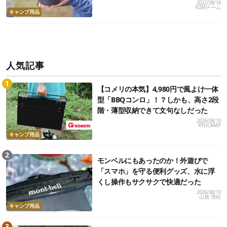
2022/08/16
H2Mチーム
キャンプ用品
人気記事
【コメリの本気】4,980円で風よけ一体
型「BBQコンロ」！？しかも、高さ2段
階・薄型収納できて文句なしだった
2026/08/10
RYUCAMP
キャンプ用品
モンベルにもあったのか！外遊びで
「スマホ」を守る便利グッズ、水に浮
くし操作もサクサクで快適だった
2026/08/10
山畑 理絵
キャンプ用品