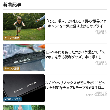
新着記事
「ねえ、暇～」が消える！夏の“限界ファ
ミキャン”を一気に盛り上げるサプライズ
遊び道具7選
2026/08/10
内舘 綾子
キャンプ用品
モンベルにもあったのか！外遊びで「ス
マホ」を守る便利グッズ、水に浮くし操
作もサクサクで快適だった
2026/08/10
山畑 理絵
キャンプ用品
スノピ×ヘリノックスが初コラボ！“どっ
しり快適”なチェア&テーブルが8月13日
（木）新発売
2026/08/10
CAMP HACK編集部
NEWS・コラム