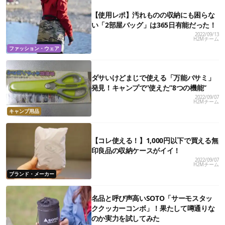
【使用レポ】汚れものの収納にも困らな
い「2部屋バッグ」は365日有能だった！
2022/09/13
H2Mチーム
ファッション・ウェア
ダサいけどまじで使える「万能バサミ」
発見！キャンプで”使えた”8つの機能”
2022/09/07
H2Mチーム
キャンプ用品
【コレ使える！】1,000円以下で買える無
印良品の収納ケースがイイ！
2022/09/07
H2Mチーム
ブランド・メーカー
名品と呼び声高いSOTO「サーモスタッ
ククッカーコンボ」！果たして噂通りな
のか実力を試してみた