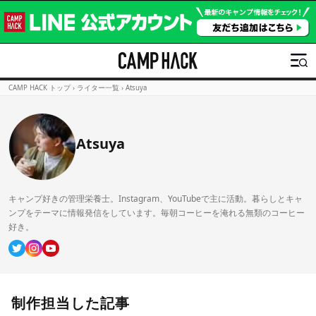
CAMP HACK トップ
›
ライター一覧
›
Atsuya
Atsuya
キャンプ好きの管理栄養士。Instagram、YouTubeで主に活動。暮らしとキャ
ンプをテーマに情報発信をしています。毎朝コーヒーを淹れる無類のコーヒー
好き。
制作担当した記事