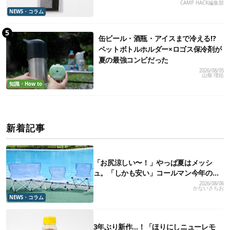
CAMP HACK編集部
NEWS・コラム
缶ビール・酒瓶・アイスまで冷える!?
ペットボトルホルダー×ロゴス保冷剤が
夏の最強コンビだった
2026/08/05
山畑 理絵
知識・How to
新着記事
「お尻涼しい〜！」やっぱ夏はメッシ
ュ。「しかも安い」コールマン今年の新
作は、カラーもさわやかです
2026/08/06
かないさちお
NEWS・コラム
3年ぶり新作…！「ほりにしニューレモ