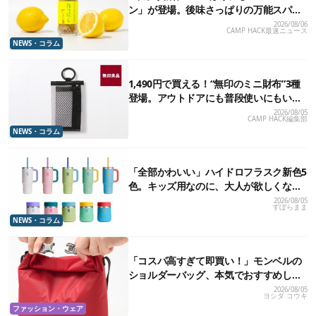
ン」が登場。後味さっぱりの万能スパイ
ス！【8月21日発売】
2026/08/06
CAMP HACK最速ニュース
NEWS・コラム
1,490円で買える！“無印のミニ財布”3種
登場。アウトドアにも普段使いにもいい
かも
2026/08/05
CAMP HACK編集部
NEWS・コラム
「全部かわいい」ハイドロフラスク新色5
色。キッズ用なのに、大人が欲しくなり
ました
2026/08/05
ずぼらまま
NEWS・コラム
「コスパ高すぎて即買い！」モンベルの
ショルダーバッグ、本気でおすすめした
い7選
2026/08/05
ヨシダ コウキ
ファッション・ウェア