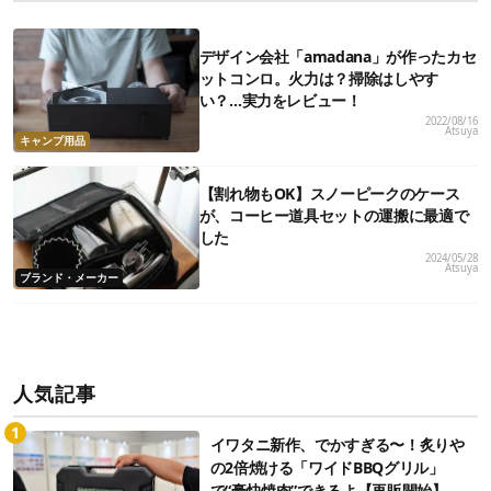
デザイン会社「amadana」が作ったカセ
ットコンロ。火力は？掃除はしやす
い？…実力をレビュー！
2022/08/16
Atsuya
キャンプ用品
【割れ物もOK】スノーピークのケース
が、コーヒー道具セットの運搬に最適で
した
2024/05/28
Atsuya
ブランド・メーカー
人気記事
イワタニ新作、でかすぎる〜！炙りや
の2倍焼ける「ワイドBBQグリル」
で“豪快焼肉”できるよ【再販開始】