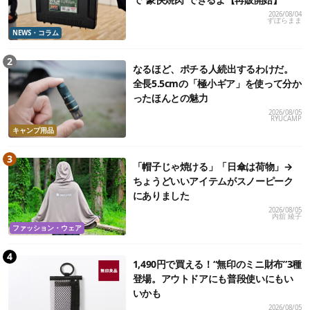
2026/08/04
ずぼらまま
NEWS・コラム
なるほど、ポチる人続出するわけだ。
全長5.5cmの「極小ギア」を使って分か
ったほんとの魅力
2026/08/05
RYUCAMP
キャンプ用品
「帽子じゃ焼ける」「日傘は荷物」→
ちょうどいいアイテムがスノーピーク
にありました
2026/08/05
内舘 綾子
ファッション・ウェア
1,490円で買える！“無印のミニ財布”3種
登場。アウトドアにも普段使いにもい
いかも
2026/08/05