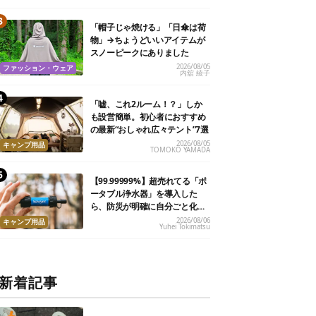
「帽子じゃ焼ける」「日傘は荷
物」→ちょうどいいアイテムが
スノーピークにありました
2026/08/05
ファッション・ウェア
内舘 綾子
「嘘、これ2ルーム！？」しか
も設営簡単。初心者におすすめ
の最新“おしゃれ広々テント”7選
2026/08/05
キャンプ用品
TOMOKO YAMADA
【99.99999%】超売れてる「ポ
ータブル浄水器」を導入した
ら、防災が明確に自分ごと化し
た
2026/08/06
キャンプ用品
Yuhei Tokimatsu
新着記事