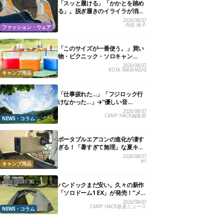
「スッと履ける」「かかとを踏め
る」。脱ぎ履きのイライラが消え
る快適“スニーカーサンダル”6選
2026/08/07
内舘 綾子
ファッション・ウェア
「このサイズが一番使う。」買い
物・ピクニック・ソロキャン
に“ちょうどいい”小型クーラーボ
2026/08/07
KOTA TAKAHASHI
ックス13選
キャンプ用品
「仕事疲れた…」「フジロック行
けなかった…」→“優しい音
楽”と“大きな自然”で治癒。まだ間
2026/08/07
CAMP HACK編集部
に合います。
NEWS・コラム
ポータブルエアコンの進化が凄す
ぎる！「暑すぎて無理」な夏キャ
ンプを激変させる最新5選
2026/08/07
eri
キャンプ用品
バンドックまだ安い。久々の新作
「ソロドーム1 EX」が発売！“メ
ッシュインナー”だけでも使える
2026/08/07
CAMP HACK最速ニュース
よ【防災も◎】
NEWS・コラム