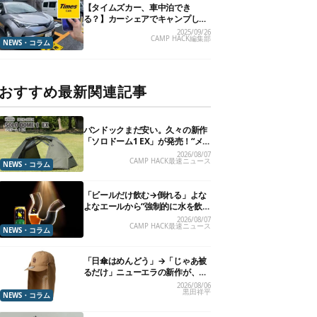
【タイムズカー、車中泊でき
る？】カーシェアでキャンプした
いので、直接聞いてみました
2025/09/26
CAMP HACK編集部
NEWS・コラム
おすすめ最新関連記事
バンドックまだ安い。久々の新作
「ソロドーム1 EX」が発売！“メ
ッシュインナー”だけでも使える
2026/08/07
CAMP HACK最速ニュース
よ【防災も◎】
NEWS・コラム
「ビールだけ飲む→倒れる」よな
よなエールから“強制的に水を飲
まされる”グラスが発売
2026/08/07
CAMP HACK最速ニュース
NEWS・コラム
「日傘はめんどう」→「じゃあ被
るだけ」ニューエラの新作が、真
夏に照準合わせてます
2026/08/06
黒田祥平
NEWS・コラム