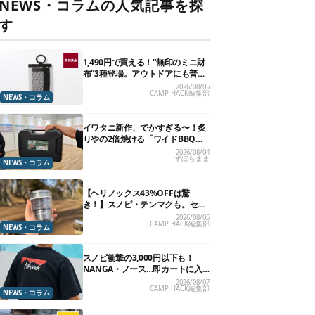
NEWS・コラムの人気記事を探
す
1,490円で買える！“無印のミニ財
布”3種登場。アウトドアにも普段
使いにもいいかも
2026/08/05
CAMP HACK編集部
NEWS・コラム
イワタニ新作、でかすぎる〜！炙
りやの2倍焼ける「ワイドBBQグ
リル」で“豪快焼肉”できるよ【再
2026/08/04
ずぼらまま
販開始】
NEWS・コラム
【ヘリノックス43%OFFは驚
き！】スノピ・テンマクも。セー
ル中の「見逃せないキャンプ道
2026/08/05
CAMP HACK編集部
具」12選
NEWS・コラム
スノピ衝撃の3,000円以下も！
NANGA・ノース…即カートに入
れたいアウトドアな「値下げ夏
2026/08/07
CAMP HACK編集部
服」13選
NEWS・コラム