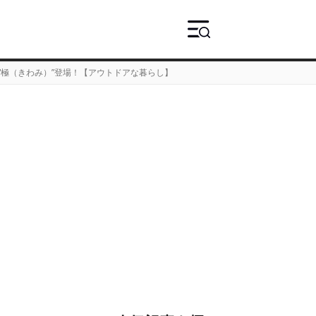
“極（きわみ）”登場！【アウトドアな暮らし】