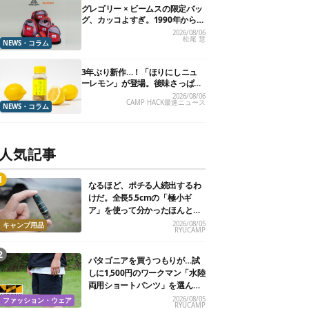
グレゴリー × ビームスの限定バッ
グ、カッコよすぎ。1990年から“3
年のみ使用”されていた、紫タグ
2026/08/06
松尾 慧
が復活
NEWS・コラム
3年ぶり新作…！「ほりにしニュ
ーレモン」が登場。後味さっぱり
の万能スパイス！【8月21日発
2026/08/06
CAMP HACK最速ニュース
売】
NEWS・コラム
人気記事
なるほど、ポチる人続出するわ
けだ。全長5.5cmの「極小ギ
ア」を使って分かったほんとの
魅力
2026/08/05
キャンプ用品
RYUCAMP
パタゴニアを買うつもりが…試
しに1,500円のワークマン「水陸
両用ショートパンツ」を選んだ
ら大正解だった
2026/08/05
ファッション・ウェア
RYUCAMP