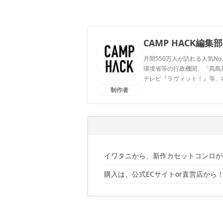
CAMP HACK編集部
月間550万人が訪れる人気No
環境省等の行政機関、「髙島屋」
テレビ『ラヴィット！』等、
制作者
CAMP HACK編集部のプ
イワタニから、新作カセットコンロが
購入は、公式ECサイトor直営店から
お盆のような和デザイン
イワタニの安定感と、上品な質感の融