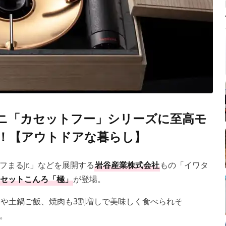
ニ「カセットフー」シリーズに至高モ
場！【アウトドアな暮らし】
まるJr.」などを展開する
岩谷産業株式会社
もの「イワタ
セットこんろ「極」
が登場。
や土鍋ご飯、焼肉も3割増しで美味しく食べられそ
。